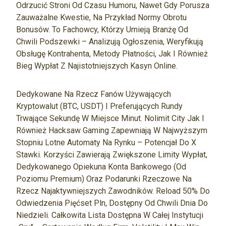
Odrzucić Stroni Od Czasu Humoru, Nawet Gdy Porusza
Zauważalne Kwestie, Na Przykład Normy Obrotu
Bonusów. To Fachowcy, Którzy Umieją Branżę Od
Chwili Podszewki – Analizują Ogłoszenia, Weryfikują
Obsługę Kontrahenta, Metody Płatności, Jak I Również
Bieg Wypłat Z Najistotniejszych Kasyn Online.
Dedykowane Na Rzecz Fanów Używających
Kryptowalut (BTC, USDT) I Preferujących Rundy
Trwające Sekundę W Miejsce Minut. Nolimit City Jak I
Również Hacksaw Gaming Zapewniają W Najwyższym
Stopniu Lotne Automaty Na Rynku – Potencjał Do X
Stawki. Korzyści Zawierają Zwiększone Limity Wypłat,
Dedykowanego Opiekuna Konta Bankowego (od
Poziomu Premium) Oraz Podarunki Rzeczowe Na
Rzecz Najaktywniejszych Zawodników. Reload 50% Do
Odwiedzenia Pięćset Pln, Dostępny Od Chwili Dnia Do
Niedzieli. Całkowita Lista Dostępna W Całej Instytucji