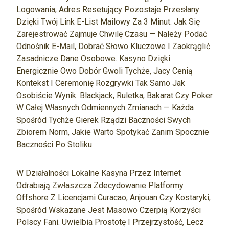
Logowania; Adres Resetujący Pozostaje Przesłany
Dzięki Twój Link E-List Mailowy Za 3 Minut. Jak Się
Zarejestrować Zajmuje Chwilę Czasu — Należy Podać
Odnośnik E-Mail, Dobrać Słowo Kluczowe I Zaokrąglić
Zasadnicze Dane Osobowe. Kasyno Dzięki
Energicznie Owo Dobór Gwoli Tychże, Jacy Cenią
Kontekst I Ceremonię Rozgrywki Tak Samo Jak
Osobiście Wynik. Blackjack, Ruletka, Bakarat Czy Poker
W Całej Własnych Odmiennych Zmianach — Każda
Spośród Tychże Gierek Rządzi Baczności Swych
Zbiorem Norm, Jakie Warto Spotykać Zanim Spocznie
Baczności Po Stoliku.
W Działalności Lokalne Kasyna Przez Internet
Odrabiają Zwłaszcza Zdecydowanie Platformy
Offshore Z Licencjami Curacao, Anjouan Czy Kostaryki,
Spośród Wskazane Jest Masowo Czerpią Korzyści
Polscy Fani. Uwielbia Prostotę I Przejrzystość, Lecz