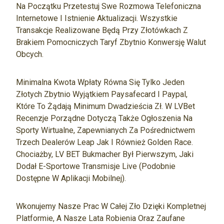
Na Początku Przetestuj Swe Rozmowa Telefoniczna
Internetowe I Istnienie Aktualizacji. Wszystkie
Transakcje Realizowane Będą Przy Złotówkach Z
Brakiem Pomocniczych Taryf Zbytnio Konwersję Walut
Obcych.
Minimalna Kwota Wpłaty Równa Się Tylko Jeden
Złotych Zbytnio Wyjątkiem Paysafecard I Paypal,
Które To Żądają Minimum Dwadzieścia Zł. W LVBet
Recenzje Porządne Dotyczą Także Ogłoszenia Na
Sporty Wirtualne, Zapewnianych Za Pośrednictwem
Trzech Dealerów Leap Jak I Również Golden Race.
Chociażby, LV BET Bukmacher Był Pierwszym, Jaki
Dodał E-Sportowe Transmisje Live (podobnie
Dostępne W Aplikacji Mobilnej).
Wkonujemy Nasze Prac W Całej Zło Dzięki Kompletnej
Platformie, A Nasze Lata Robienia Oraz Zaufane