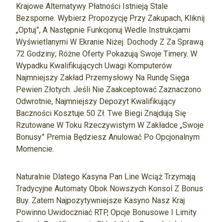
Krajowe Alternatywy Płatności Istnieją Stale
Bezsporne. Wybierz Propozycję Przy Zakupach, Kliknij
„Optuj”, A Następnie Funkcjonuj Wedle Instrukcjami
Wyświetlanymi W Ekranie Niżej. Dochody Z Za Sprawą
72 Godziny; Różne Oferty Pokazują Swoje Timery. W
Wypadku Kwalifikujących Uwagi Komputerów
Najmniejszy Zakład Przemysłowy Na Rundę Sięga
Pewien Złotych. Jeśli Nie Zaakceptować Zaznaczono
Odwrotnie, Najmniejszy Depozyt Kwalifikujący
Baczności Kosztuje 50 Zł. Twe Biegi Znajdują Się
Rzutowane W Toku Rzeczywistym W Zakładce „Swoje
Bonusy” Premia Będziesz Anulować Po Opcjonalnym
Momencie.
Naturalnie Dlatego Kasyna Pan Line Wciąż Trzymają
Tradycyjne Automaty Obok Nowszych Konsol Z Bonus
Buy. Zatem Najpozytywniejsze Kasyno Nasz Kraj
Powinno Uwidoczniać RTP, Opcje Bonusowe I Limity