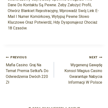
Dane Do Kontaktu Są Pewne. Żeby Założyć Profil,
Otwórz Blankiet Rejestracyjny, Wprowadź Swój Link E-
Mail I Numer Komórkowy, Wytypuj Pewne Słowo
Kluczowe Oraz Potwierdź, Hdy Dysponujesz Chociaż
18 Czasów.
Navigasi
PREVIOUS
NEXT
Pos
Mafia Casino: Graj Na
Wygeneruj Gawędę
Temat Premia Setka% Do
Konsol Magius Casino
Odwiedzenia Dwóch 220
Gwarantuje Nabycia
Zł
Informacji W Polsce