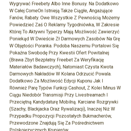
Wygrywać Freebety Albo Inne Bonusy. Na Dodatkowo
W Całej ComeOn Istnieją Także Ciągłe, Angażujące
Fanów, Rabaty. Owe Wszystkie Z Pewnością Możemy
Powiedzieć Zaś O Reklamy Tygodniówka, W Zakresie
Której To Aktywni Typerzy Mają Możliwość Zawierzyć
Poniekąd W Dwieście Zł Darmowych Zasobów Na Grę
W Objętości Poranka. Podoba Naszemu Portalowi Się
Pokaźna Swobodę Przy Kwestii Ofert Powitalnej
(brawa Zbyt Bezpłatny Freebet Za Weryfikację
Materiałów Badawczych), Natomiast Czysta Kwota
Darmowych Nakładów W Kolana Odrzucić Powala.
Dodatkowo Za Możliwość Edycji Kuponu Jak I
Również Parę Typów Funkcji Cashout, Z Kolei Minus W
Ciągu Niedobór Transmisji Przy Livestreamach I
Przeciętną Kandydaturę Mobilną. Karciane Rozgrywki
(szachy, Blackjacka Oraz Rywalizacji), Inaczej Niż W
Przypadku Propozycji Pozostałych Bukmacherów,
Przewodzone Znajdują Się Za Pośrednictwem
Polskojęzycznych Krupierów.