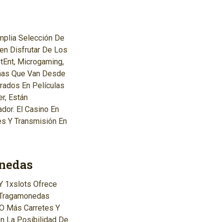
mplia Selección De
n Disfrutar De Los
tEnt, Microgaming,
emas Que Van Desde
rados En Películas
r, Están
dor. El Casino En
es Y Transmisión En
onedas
Y 1xslots Ofrece
s Tragamonedas
O Más Carretes Y
n La Posibilidad De