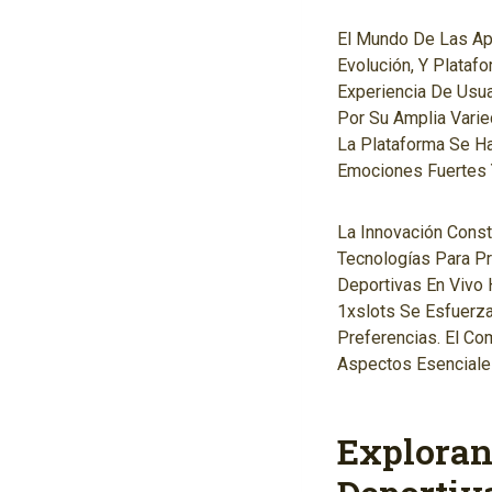
El Mundo De Las Apu
Evolución, Y Plata
Experiencia De Usua
Por Su Amplia Varie
La Plataforma Se H
Emociones Fuertes Y
La Innovación Cons
Tecnologías Para Pr
Deportivas En Vivo
1xslots Se Esfuerz
Preferencias. El C
Aspectos Esenciales
Exploran