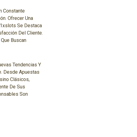
En Constante
ón. Ofrecer Una
 1xslots Se Destaca
facción Del Cliente.
s Que Buscan
uevas Tendencias Y
le. Desde Apuestas
ino Clásicos,
ente De Sus
ponsables Son