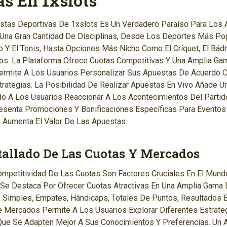
as En 1xslots
stas Deportivas De 1xslots Es Un Verdadero Paraíso Para Los A
 Una Gran Cantidad De Disciplinas, Desde Los Deportes Más Po
to Y El Tenis, Hasta Opciones Más Nicho Como El Críquet, El Bád
cos. La Plataforma Ofrece Cuotas Competitivas Y Una Amplia 
ermite A Los Usuarios Personalizar Sus Apuestas De Acuerdo 
rategias. La Posibilidad De Realizar Apuestas En Vivo Añade U
o A Los Usuarios Reaccionar A Los Acontecimientos Del Partid
esenta Promociones Y Bonificaciones Específicas Para Eventos
 Aumenta El Valor De Las Apuestas.
tallado De Las Cuotas Y Mercados
Competitividad De Las Cuotas Son Factores Cruciales En El Mun
s Se Destaca Por Ofrecer Cuotas Atractivas En Una Amplia Gama
s Simples, Empates, Hándicaps, Totales De Puntos, Resultados
e Mercados Permite A Los Usuarios Explorar Diferentes Estrate
Que Se Adapten Mejor A Sus Conocimientos Y Preferencias. Un 