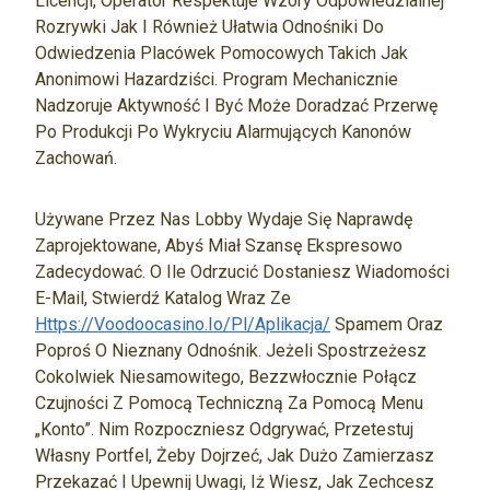
Licencji, Operator Respektuje Wzory Odpowiedzialnej
Rozrywki Jak I Również Ułatwia Odnośniki Do
Odwiedzenia Placówek Pomocowych Takich Jak
Anonimowi Hazardziści. Program Mechanicznie
Nadzoruje Aktywność I Być Może Doradzać Przerwę
Po Produkcji Po Wykryciu Alarmujących Kanonów
Zachowań.
Używane Przez Nas Lobby Wydaje Się Naprawdę
Zaprojektowane, Abyś Miał Szansę Ekspresowo
Zadecydować. O Ile Odrzucić Dostaniesz Wiadomości
E-Mail, Stwierdź Katalog Wraz Ze
Https://voodoocasino.io/pl/aplikacja/
Spamem Oraz
Poproś O Nieznany Odnośnik. Jeżeli Spostrzeżesz
Cokolwiek Niesamowitego, Bezzwłocznie Połącz
Czujności Z Pomocą Techniczną Za Pomocą Menu
„Konto”. Nim Rozpoczniesz Odgrywać, Przetestuj
Własny Portfel, Żeby Dojrzeć, Jak Dużo Zamierzasz
Przekazać I Upewnij Uwagi, Iż Wiesz, Jak Zechcesz