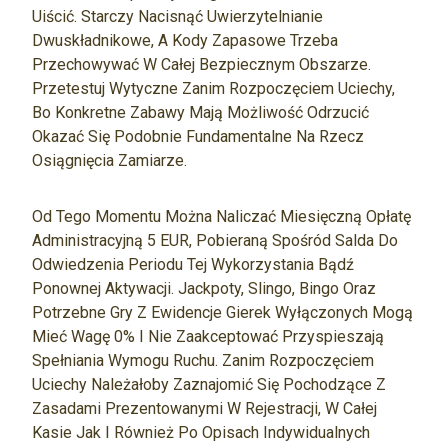
Uiścić. Starczy Nacisnąć Uwierzytelnianie
Dwuskładnikowe, A Kody Zapasowe Trzeba
Przechowywać W Całej Bezpiecznym Obszarze.
Przetestuj Wytyczne Zanim Rozpoczęciem Uciechy,
Bo Konkretne Zabawy Mają Możliwość Odrzucić
Okazać Się Podobnie Fundamentalne Na Rzecz
Osiągnięcia Zamiarze.
Od Tego Momentu Można Naliczać Miesięczną Opłatę
Administracyjną 5 EUR, Pobieraną Spośród Salda Do
Odwiedzenia Periodu Tej Wykorzystania Bądź
Ponownej Aktywacji. Jackpoty, Slingo, Bingo Oraz
Potrzebne Gry Z Ewidencje Gierek Wyłączonych Mogą
Mieć Wagę 0% I Nie Zaakceptować Przyspieszają
Spełniania Wymogu Ruchu. Zanim Rozpoczęciem
Uciechy Należałoby Zaznajomić Się Pochodzące Z
Zasadami Prezentowanymi W Rejestracji, W Całej
Kasie Jak I Również Po Opisach Indywidualnych