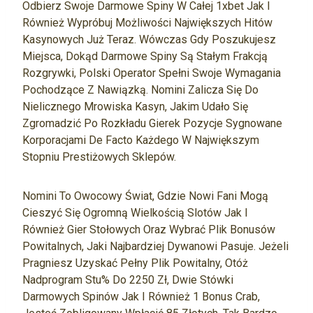
Odbierz Swoje Darmowe Spiny W Całej 1xbet Jak I
Również Wypróbuj Możliwości Największych Hitów
Kasynowych Już Teraz. Wówczas Gdy Poszukujesz
Miejsca, Dokąd Darmowe Spiny Są Stałym Frakcją
Rozgrywki, Polski Operator Spełni Swoje Wymagania
Pochodzące Z Nawiązką. Nomini Zalicza Się Do
Nielicznego Mrowiska Kasyn, Jakim Udało Się
Zgromadzić Po Rozkładu Gierek Pozycje Sygnowane
Korporacjami De Facto Każdego W Największym
Stopniu Prestiżowych Sklepów.
Nomini To Owocowy Świat, Gdzie Nowi Fani Mogą
Cieszyć Się Ogromną Wielkością Slotów Jak I
Również Gier Stołowych Oraz Wybrać Plik Bonusów
Powitalnych, Jaki Najbardziej Dywanowi Pasuje. Jeżeli
Pragniesz Uzyskać Pełny Plik Powitalny, Otóż
Nadprogram Stu% Do 2250 Zł, Dwie Stówki
Darmowych Spinów Jak I Również 1 Bonus Crab,