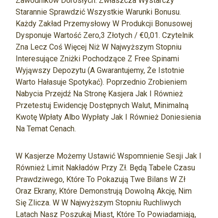
Zawodników Dorosłych. Zwłaszcza Wystarczy
Starannie Sprawdzić Wszystkie Warunki Bonusu.
Każdy Zakład Przemysłowy W Produkcji Bonusowej
Dysponuje Wartość Zero,3 Złotych / €0,01. Czytelnik
Zna Lecz Coś Więcej Niż W Najwyższym Stopniu
Interesujące Zniżki Pochodzące Z Free Spinami
Wyjąwszy Depozytu (a Gwarantujemy, Że Istotnie
Warto Hałasuje Spotykać). Poprzednio Zrobieniem
Nabycia Przejdź Na Stronę Kasjera Jak I Również
Przetestuj Ewidencję Dostępnych Walut, Minimalną
Kwotę Wpłaty Albo Wypłaty Jak I Również Doniesienia
Na Temat Cenach.
W Kasjerze Możemy Ustawić Wspomnienie Sesji Jak I
Również Limit Nakładów Przy Zł. Będą Tabele Czasu
Prawdziwego, Które To Pokazują Twe Bilans W Zł
Oraz Ekrany, Które Demonstrują Dowolną Akcję, Nim
Się Zlicza. W W Najwyższym Stopniu Ruchliwych
Latach Nasz Poszukaj Miast, Które To Powiadamiają,