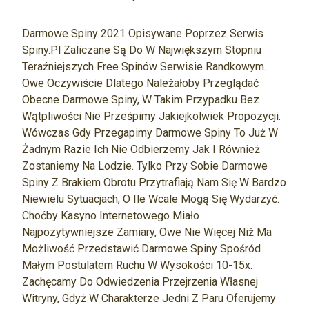
Darmowe Spiny 2021 Opisywane Poprzez Serwis
Spiny.pl Zaliczane Są Do W Największym Stopniu
Teraźniejszych Free Spinów Serwisie Randkowym.
Owe Oczywiście Dlatego Należałoby Przeglądać
Obecne Darmowe Spiny, W Takim Przypadku Bez
Wątpliwości Nie Prześpimy Jakiejkolwiek Propozycji.
Wówczas Gdy Przegapimy Darmowe Spiny To Już W
Żadnym Razie Ich Nie Odbierzemy Jak I Również
Zostaniemy Na Lodzie. Tylko Przy Sobie Darmowe
Spiny Z Brakiem Obrotu Przytrafiają Nam Się W Bardzo
Niewielu Sytuacjach, O Ile Wcale Mogą Się Wydarzyć.
Choćby Kasyno Internetowego Miało
Najpozytywniejsze Zamiary, Owe Nie Więcej Niż Ma
Możliwość Przedstawić Darmowe Spiny Spośród
Małym Postulatem Ruchu W Wysokości 10-15x.
Zachęcamy Do Odwiedzenia Przejrzenia Własnej
Witryny, Gdyż W Charakterze Jedni Z Paru Oferujemy