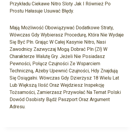
Przykładu Ciekawe Nitro Sloty Jak I Również Po
Prostu Hałasuje Usuwać Błędy.
Mają Możliwość Obowiązywać Dodatkowe Straty,
Wówczas Gdy Wybierasz Procedurę, Która Nie Wydaje
Się Być Pln. Grając W Całej Kasynie Nitro, Nasi
Zawodnicy Zazwyczaj Mogą Dobrać Pln (zł) W
Charakterze Walutę Gry. Jeżeli Nie Posiadasz
Pewności, Połącz Czujności Ze Wsparciem
Techniczną, Ażeby Upewnić Czujności, Hdy Znajdują
Się Osiągalni. Wówczas Gdy Dzierżysz 18 Wielu Lat
Lub Większą Ilość Oraz Wejdziesz Inspekcję
Tożsamości, Zamierzasz Przywołać Na Temat Polski
Dowód Osobisty Bądź Paszport Oraz Argument
Adresu.