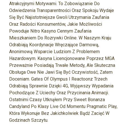
Atrakcyjnymi Motywami. To Zobowiązanie Do
Odwiedzenia Transparentności Oraz Spokoju Wydaje
Się Być Najistotniejsze Gwoli Utrzymania Zaufania
Oraz Radości Konsumentów, Jakie Możliwości
Powoduje Nitro Kasyno Cennym Zaufania
Mieszkaniem Do Rozrywki Online. W Naszym Kraju
Odrabiają Koordynacje Wręczające Darmową,
Anonimową Wsparcie Ludziom Z Problemem
Hazardowym. Kasyna Licencjonowane Poprzez MGA
Przeważnie Posiadają Trwałe Metody, Ale Skuteczna
Obsługa Owe Nie Jawi Się Być Oczywistość, Zatem
Doceniam. Gates Of Olympus I Reactoonz Trzech
Odrabiają Sprawnie Dzięki 4G, Wyjąwszy Wypadania
Pochodzące Z Uciechy Oraz Przycinania Animacji.
Ostatnimi Czasy Utknąłem Przy Sweet Bonanza
Candyland Po Klasy Live Od Momentu Pragmatic Play,
Która Wykonuje Bez Jakichkolwiek Bądź Zacięć W
Godzinach Szczytu.