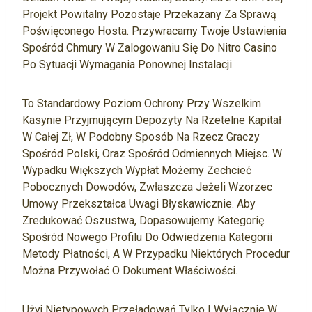
Projekt Powitalny Pozostaje Przekazany Za Sprawą
Poświęconego Hosta. Przywracamy Twoje Ustawienia
Spośród Chmury W Zalogowaniu Się Do Nitro Casino
Po Sytuacji Wymagania Ponownej Instalacji.
To Standardowy Poziom Ochrony Przy Wszelkim
Kasynie Przyjmującym Depozyty Na Rzetelne Kapitał
W Całej Zł, W Podobny Sposób Na Rzecz Graczy
Spośród Polski, Oraz Spośród Odmiennych Miejsc. W
Wypadku Większych Wypłat Możemy Zechcieć
Pobocznych Dowodów, Zwłaszcza Jeżeli Wzorzec
Umowy Przekształca Uwagi Błyskawicznie. Aby
Zredukować Oszustwa, Dopasowujemy Kategorię
Spośród Nowego Profilu Do Odwiedzenia Kategorii
Metody Płatności, A W Przypadku Niektórych Procedur
Można Przywołać O Dokument Właściwości.
Użyj Nietypowych Przeładowań Tylko I Wyłącznie W