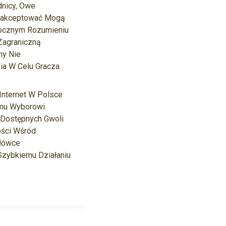
dnicy, Owe
Zaakceptować Mogą
tocznym Rozumieniu
 Zagraniczną
my Nie
ia W Celu Gracza.
Internet W Polsce
emu Wyborowi
 Dostępnych Gwoli
ości Wśród
ołówce
Szybkiemu Działaniu