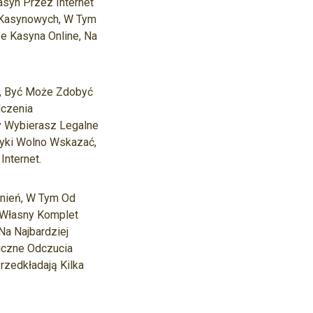
syn Przez Internet
w Kasynowych, W Tym
e Kasyna Online, Na
y, Być Może Zdobyć
dczenia
 Wybierasz Legalne
tyki Wolno Wskazać,
Internet.
nień, W Tym Od
 Własny Komplet
a Najbardziej
liczne Odczucia
zedkładają Kilka