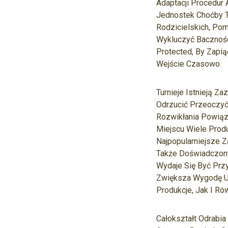
Adaptacji Procedur
Jednostek Choćby T
Rodzicielskich, Pom
Wykluczyć Bacznośc
Protected, By Zapi
Wejście Czasowo.
Turnieje Istnieją 
Odrzucić Przeoczyć
Rozwikłania Powią
Miejscu Wiele Prod
Najpopularniejsze 
Także Doświadczony
Wydaje Się Być Prz
Zwiększa Wygodę Uż
Produkcje, Jak I Ró
Całokształt Odrabia