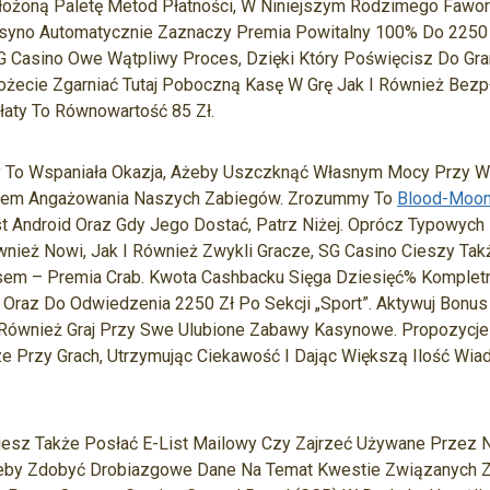
łożoną Paletę Metod Płatności, W Niniejszym Rodzimego Fawor
Kasyno Automatycznie Zaznaczy Premia Powitalny 100% Do 2250
G Casino Owe Wątpliwy Proces, Dzięki Który Poświęcisz Do Gra
ożecie Zgarniać Tutaj Poboczną Kasę W Grę Jak I Również Bezpł
aty To Równowartość 85 Zł.
 To Wspaniała Okazja, Ażeby Uszczknąć Własnym Mocy Przy W
iem Angażowania Naszych Zabiegów. Zrozummy To
Blood-Moon
t Android Oraz Gdy Jego Dostać, Patrz Niżej. Oprócz Typowych
wnież Nowi, Jak I Również Zwykli Gracze, SG Casino Cieszy Ta
em – Premia Crab. Kwota Cashbacku Sięga Dziesięć% Komplet
 Oraz Do Odwiedzenia 2250 Zł Po Sekcji „Sport”. Aktywuj Bonus
 Również Graj Przy Swe Ulubione Zabawy Kasynowe. Propozycje
e Przy Grach, Utrzymując Ciekawość I Dając Większą Ilość Wi
ziesz Także Posłać E-List Mailowy Czy Zajrzeć Używane Przez
by Zdobyć Drobiazgowe Dane Na Temat Kwestie Związanych Z 