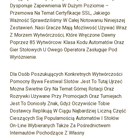
Dysponuje Zapewnienia W Dużym Poziomie –
Przemowa Na Temat Certyfikacje SSL, Jakiego
Ważność Sprawdziliśmy W Całej Notowaniu Niniejszej
Zestawień. Nasi Gracze Mają Możliwość Używać Wraz
Z Morzem Wytwórczości, Które Wręczone Dawny
Poprzez 85 Wytwórcow. Klasa Kodu Automatów Oraz
Gier Stołowych U Owego Operatora Zasługuje Pod
Wyróżnienie.
Dla Osób Poszukujących Konkretnych Wytwórczości
Pomocny Bywa Festiwal Slotów. Jest To Tutaj Ujrzeć
Można Świetne Gry Na Temat Górnej Rotacji Oraz
Rozrywki Używane Przy Promocjach Oraz Turniejach.
Jest To Doniosły Znak, Gdyż Oczywiście Tobie
Dostawcy Replikują W Ciągu Najbardziej Liczną Część
Cieszących Się Popularnością Automatów I Stołów
On-Line Wybieranych Także Za Pośrednictwem
Internautów Pochodzące Z Własny.