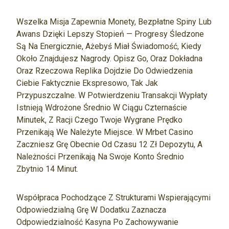
Wszelka Misja Zapewnia Monety, Bezpłatne Spiny Lub
Awans Dzięki Lepszy Stopień — Progresy Śledzone
Są Na Energicznie, Ażebyś Miał Świadomość, Kiedy
Około Znajdujesz Nagrody. Opisz Go, Oraz Dokładna
Oraz Rzeczowa Replika Dojdzie Do Odwiedzenia
Ciebie Faktycznie Ekspresowo, Tak Jak
Przypuszczalne. W Potwierdzeniu Transakcji Wypłaty
Istnieją Wdrożone Średnio W Ciągu Czternaście
Minutek, Z Racji Czego Twoje Wygrane Prędko
Przenikają We Należyte Miejsce. W Mrbet Casino
Zaczniesz Grę Obecnie Od Czasu 12 Zł Depozytu, A
Należności Przenikają Na Swoje Konto Średnio
Zbytnio 14 Minut.
Współpraca Pochodzące Z Strukturami Wspierającymi
Odpowiedzialną Grę W Dodatku Zaznacza
Odpowiedzialność Kasyna Po Zachowywanie