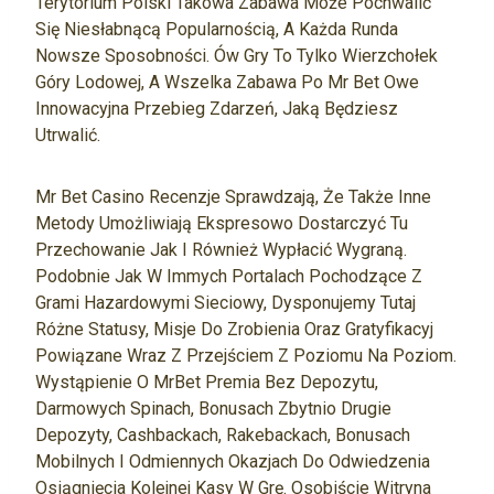
Terytorium Polski Takowa Zabawa Może Pochwalić
Się Niesłabnącą Popularnością, A Każda Runda
Nowsze Sposobności. Ów Gry To Tylko Wierzchołek
Góry Lodowej, A Wszelka Zabawa Po Mr Bet Owe
Innowacyjna Przebieg Zdarzeń, Jaką Będziesz
Utrwalić.
Mr Bet Casino Recenzje Sprawdzają, Że Także Inne
Metody Umożliwiają Ekspresowo Dostarczyć Tu
Przechowanie Jak I Również Wypłacić Wygraną.
Podobnie Jak W Immych Portalach Pochodzące Z
Grami Hazardowymi Sieciowy, Dysponujemy Tutaj
Różne Statusy, Misje Do Zrobienia Oraz Gratyfikacyj
Powiązane Wraz Z Przejściem Z Poziomu Na Poziom.
Wystąpienie O MrBet Premia Bez Depozytu,
Darmowych Spinach, Bonusach Zbytnio Drugie
Depozyty, Cashbackach, Rakebackach, Bonusach
Mobilnych I Odmiennych Okazjach Do Odwiedzenia
Osiągnięcia Kolejnej Kasy W Grę. Osobiście Witryna