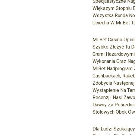
Specjalistyczne Nag
Większym Stopniu Ek
Wszystka Runda Now
Uciecha W Mr Bet T
Mr Bet Casino Opin
Szybko Złożyć Tu D
Grami Hazardowymi 
Wykonania Oraz Nag
MrBet Nadprogram Z
Cashbackach, Rakeb
Zdobycia Następnej
Wystąpienie Na Tema
Recenzji. Nasi Zaw
Dawny Za Pośredni
Stołowych Obok Owe
Dla Ludzi Szukając