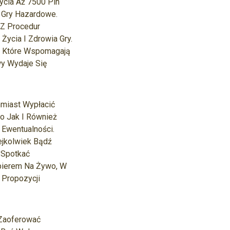
ycia Aż 7500 Pln
 Gry Hazardowe.
 Z Procedur
ycia I Zdrowia Gry.
, Które Wspomagają
wy Wydaje Się
miast Wypłacić
o Jak I Również
 Ewentualności.
ejkolwiek Bądź
 Spotkać
pierem Na Żywo, W
 Propozycji
 Zaoferować