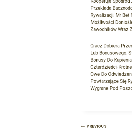
Kooperuje Spośród Z
Przekłada Bacznośc
Rywalizacji. Mr Bet
Możliwości Doniośl
Zawodników Wraz Z 
Gracz Dobiera Prze
Lub Bonusowego. St
Bonusy Do Kupienia
Czterdzieści-Krotn
Owe Do Odwiedzenia
Powtarzające Się R
Wygrane Pod Poszc
Navigasi
PREVIOUS