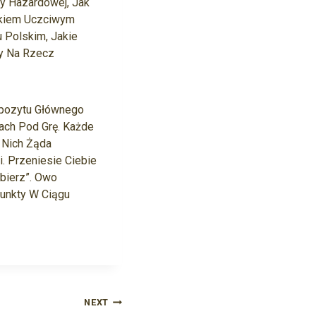
ży Hazardowej, Jak
ekiem Uczciwym
u Polskim, Jakie
my Na Rzecz
epozytu Głównego
ach Pod Grę. Każde
 Nich Żąda
. Przeniesie Ciebie
bierz”. Owo
unkty W Ciągu
NEXT