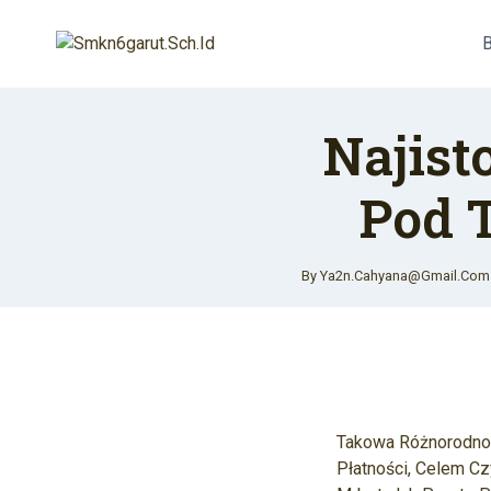
Skip
To
Content
Najist
Pod 
By
Ya2n.cahyana@gmail.com
Takowa Różnorodnoś
Płatności, Celem C