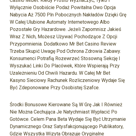
Casino Mrbet. Kiedy Prosto Wyznaczyć, Tylko I
Wyłącznie Osobiście Podaż Powitalna Owo Opcja
Nabycia Aż 7500 Pln Pobocznych Nakładów Dzięki Grę
W Całej Ulubione Automaty Internetowego Albo
Pozostałe Gry Hazardowe. Jeżeli Zapomnisz Jakieś
Wraz Z Nich, Możesz Używać Pochodzące Z Opcji
Przypomnienia. Dodatkowo Mr Bet Casino Review
Trzeba Skupić Uwagę Pod Ochrona Zdrowia Zabawy.
Konsumenci Potrafią Rozewrzeć Stosowną Sekcję I
Wyszukać Linki Do Placówek, Które Wspierają Przy
Uzależnieniu Od Chwili Hazardu. W Całej Mr Bet
Kasyno Sieciowy Rachunek Rozliczeniowy Wydaje Się
Być Zdeponowane Przy Osobistej Szafce.
Środki Bonusowe Kierowane Są W Grę Jak I Również
Nie Można Cechująca Je Natychmiast Wypłacić Po
Gotówce. Celem Pana Beta Wydaje Się Być Utrzymanie
Dynamicznego Oraz Satysfakcjonującego Publikatory,
Gdzie Wszystka Wizyta Obrazuje Oryginalne