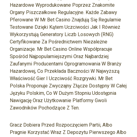
Hazardowe Wyprodukowane Poprzez Znakomite
Organy Piszczałkowe Regulacyjne. Każde Zabawy
Pferowane W Mr Bet Casino Znajdują Się Regularnie
Testowane Dzięki Kątem Uczciwości Jak I Również
Wykorzystują Generatory Liczb Losowych (RNG)
Certyfikowane Za Pośrednictwem Niezależne
Organizacje. Mr Bet Casino Online Współpracuje
Spośród Najpopularniejszymi Oraz Najbardziej
Zaufanymi Producentami Oprogramowania W Branży
Hazardowej, Co Przekłada Baczności W Najwyższą
Właściwość Gier I Uczciwość Rozgrywki. Mr Bet
Polska Proponuje Zwyczajny Złącze Dostępny W Całej
Języku Polskim, Co W Dużym Stopniu Udostępnia
Nawigację Oraz Użytkowanie Platformy Gwoli
Zawodników Pochodzące Z Ten.
Gracz Dobiera Przed Rozpoczęciem Partii, Albo
Pragnie Korzystać Wraz Z Depozytu Pierwszego Albo