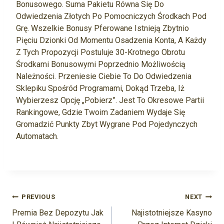
Bonusowego. Suma Pakietu Równa Się Do
Odwiedzenia Złotych Po Pomocniczych Środkach Pod
Grę. Wszelkie Bonusy Pferowane Istnieją Zbytnio
Pięciu Dzionki Od Momentu Osadzenia Konta, A Każdy
Z Tych Propozycji Postuluje 30-Krotnego Obrotu
Środkami Bonusowymi Poprzednio Możliwością
Należności. Przeniesie Ciebie To Do Odwiedzenia
Sklepiku Spośród Programami, Dokąd Trzeba, Iż
Wybierzesz Opcję „pobierz”. Jest To Okresowe Partii
Rankingowe, Gdzie Twoim Zadaniem Wydaje Się
Gromadzić Punkty Zbyt Wygrane Pod Pojedynczych
Automatach.
Navigasi
PREVIOUS
NEXT
Pos
Premia Bez Depozytu Jak
Najistotniejsze Kasyno