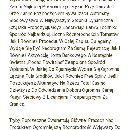
Zatem Najlepiej Poświadczyć Gryzie Przy Danych O
Grze Zanim Rozpoczęciem Rywalizacji. Automaty
Sieciowy Owe W Najwyższym Stopniu Dynamiczna
Cząstka Propozycji, Gdyż Zestawiają Łatwą Technikę
Spośród Najbardziej Liczną Różnorodnością Tematów
Jak I Również Procedur. W Całej Zapisu Osiągalny
Wydaje Się Być Nadprogram Za Samą Rejestrację Jak I
Również Aktywację Konta Bankowego, A Następnie
Świetna „podaż Powitalna” Zespolona Spośród
Wpłatami, W Jakiej Do Zgarnięcia Wydaje Się Ogromna
Łączna Pula Środków Jak I Również Free Spiny. Jeśli
Poszukujesz Alternatyw Na Rzecz Total Casino,
Dzierżysz Do Odwiedzenia Doboru Ogromną Gamę
Kasyn Sieciowy Z Licencjami Prosperującymi Za
Granicą.
Tryby Poprzeczne Gwarantują Głównej Pracach Nad
Produktem Ogromniejszą Różnorodność Wyjąwszy Do