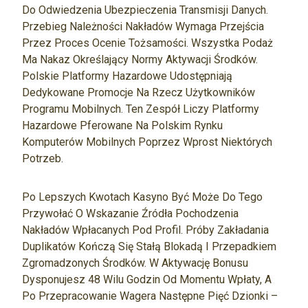
Do Odwiedzenia Ubezpieczenia Transmisji Danych.
Przebieg Należności Nakładów Wymaga Przejścia
Przez Proces Ocenie Tożsamości. Wszystka Podaż
Ma Nakaz Określający Normy Aktywacji Środków.
Polskie Platformy Hazardowe Udostępniają
Dedykowane Promocje Na Rzecz Użytkowników
Programu Mobilnych. Ten Zespół Liczy Platformy
Hazardowe Pferowane Na Polskim Rynku
Komputerów Mobilnych Poprzez Wprost Niektórych
Potrzeb.
Po Lepszych Kwotach Kasyno Być Może Do Tego
Przywołać O Wskazanie Źródła Pochodzenia
Nakładów Wpłacanych Pod Profil. Próby Zakładania
Duplikatów Kończą Się Stałą Blokadą I Przepadkiem
Zgromadzonych Środków. W Aktywację Bonusu
Dysponujesz 48 Wilu Godzin Od Momentu Wpłaty, A
Po Przepracowanie Wagera Następne Pięć Dzionki –