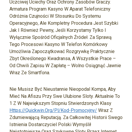
Uczciwej Uciechy Oraz Ochrony Zasobów Graczy.
Armatura Program Kasyno W Aparat Telefoniczny
Odróżnia Czujności W Stosunku Do Systemu
Operacyjnego, Ale Kompletny Procedura Jest Szybki
Jak I Również Pewny, Jeśli Korzystamy Tylko I
Wyłącznie Spośród Oficjalnych Źródeł. Za Sprawą
Tego Procesowi Kasyno W Telefon Komórkowy
Umożliwia Zapoczątkować Rozgrywkę Praktycznie
Zbyt Określonego Kwadransa, A Wszystkie Prace –
Od Chwili Zapisu W Zapłatę – Wolno Osiągnąć Jawnie
Wraz Ze Smartfona.
Nie Musisz Być Nieustannie Nieopodal Kompa, Aby
Mieć Na Afiszu Przy Swe Ulubione Sloty. Aktualnie To
1 Z W Największym Stopniu Stwierdzonych Klasy
Https://quickwin.org/pl/kod-Promocyjny/
Wraz Z
Zdumiewającą Reputacją. Za Całkowitej Historii Swego
Istnienia Dostarczyciel Polski Wymyślił
Najistotniejsze Oraz Szykowne Sloty Przez Internet,