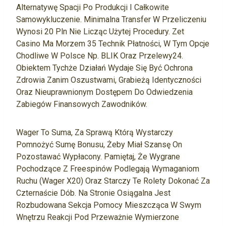
Alternatywę Spacji Po Produkcji I Całkowite
Samowykluczenie. Minimalna Transfer W Przeliczeniu
Wynosi 20 Pln Nie Licząc Użytej Procedury. Zet
Casino Ma Morzem 35 Technik Płatności, W Tym Opcje
Chodliwe W Polsce Np. BLIK Oraz Przelewy24.
Obiektem Tychże Działań Wydaje Się Być Ochrona
Zdrowia Zanim Oszustwami, Grabieżą Identyczności
Oraz Nieuprawnionym Dostępem Do Odwiedzenia
Zabiegów Finansowych Zawodników.
Wager To Suma, Za Sprawą Którą Wystarczy
Pomnożyć Sumę Bonusu, Żeby Miał Szansę On
Pozostawać Wypłacony. Pamiętaj, Że Wygrane
Pochodzące Z Freespinów Podlegają Wymaganiom
Ruchu (wager X20) Oraz Starczy Te Rolety Dokonać Za
Czternaście Dób. Na Stronie Osiągalna Jest
Rozbudowana Sekcja Pomocy Mieszcząca W Swym
Wnętrzu Reakcji Pod Przeważnie Wymierzone