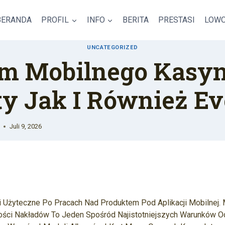
BERANDA
PROFIL
INFO
BERITA
PRESTASI
LOWO
UNCATEGORIZED
m Mobilnego Kasy
y Jak I Również E
Juli 9, 2026
 Użyteczne Po Pracach Nad Produktem Pod Aplikacji Mobilnej. 
ości Nakładów To Jeden Spośród Najistotniejszych Warunków O