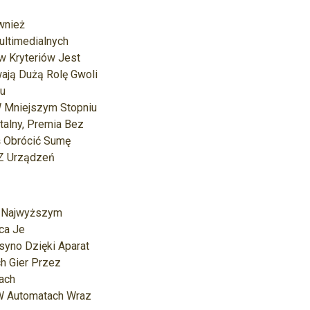
wnież
ultimedialnych
w Kryteriów Jest
ają Dużą Rolę Gwoli
iu
W Mniejszym Stopniu
talny, Premia Bez
ś Obrócić Sumę
 Z Urządzeń
W Najwyższym
ca Je
syno Dzięki Aparat
h Gier Przez
ach
 W Automatach Wraz