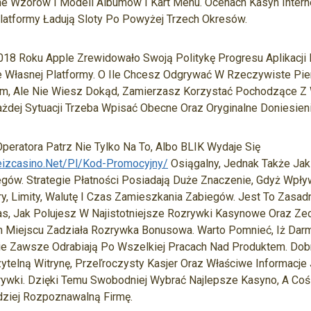
ne Wzorów I Modeli Albumów I Kart Menu. Ocenach Kasyn Inter
latformy Ładują Sloty Po Powyżej Trzech Okresów.
18 Roku Apple Zrewidowało Swoją Politykę Progresu Aplikacji 
Własnej Platformy. O Ile Chcesz Odgrywać W Rzeczywiste Pi
m, Ale Nie Wiesz Dokąd, Zamierzasz Korzystać Pochodzące Z W
żdej Sytuacji Trzeba Wpisać Obecne Oraz Oryginalne Doniesien
Operatora Patrz Nie Tylko Na To, Albo BLIK Wydaje Się
eizcasino.net/pl/kod-Promocyjny/
Osiągalny, Jednak Także Jak
gów. Strategie Płatności Posiadają Duże Znaczenie, Gdyż Wpł
y, Limity, Walutę I Czas Zamieszkania Zabiegów. Jest To Zasa
, Jak Polujesz W Najistotniejsze Rozrywki Kasynowe Oraz Z
 Miejscu Zadziała Rozrywka Bonusowa. Warto Pomnieć, Iż Dar
ie Zawsze Odrabiają Po Wszelkiej Pracach Nad Produktem. Do
ytelną Witrynę, Przeľroczysty Kasjer Oraz Właściwe Informacj
wki. Dzięki Temu Swobodniej Wybrać Najlepsze Kasyno, A Coś
rdziej Rozpoznawalną Firmę.