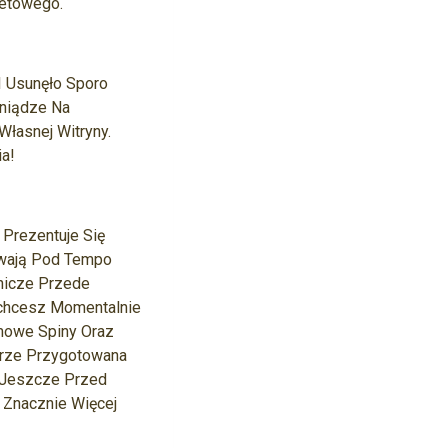
netowego.
I Usunęło Sporo
eniądze Na
łasnej Witryny.
ia!
 Prezentuje Się
ywają Pod Tempo
dnicze Przede
echcesz Momentalnie
mowe Spiny Oraz
brze Przygotowana
e Jeszcze Przed
 Znacznie Więcej