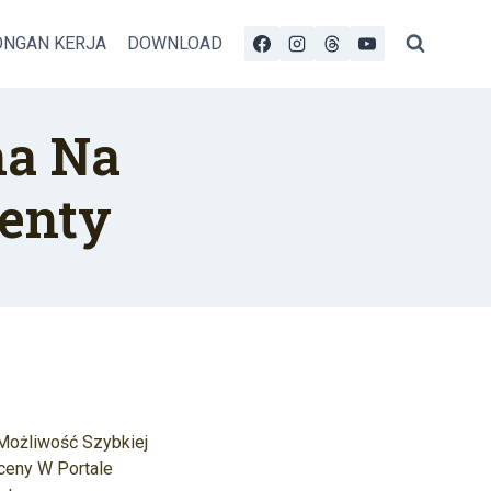
NGAN KERJA
DOWNLOAD
na Na
venty
Możliwość Szybkiej
ceny W Portale