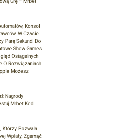
ową Grę – Mrbet
 Automatów, Konsol
tawców. W Czasie
zy Parę Sekund. Do
nikatowe Show Games
egląd Osiągalnych
je O Rozwiązaniach
 Apple Możesz
ież Nagrody
ystuj Mrbet Kod
, Którzy Pozwala
ej Wpłaty, Zgarnąć