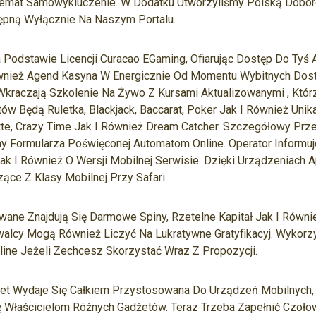
emat Samowykluczenie. W Dodatku Utworzyliśmy Polską Dobor
tępną Wyłącznie Na Naszym Portalu.
 Podstawie Licencji Curacao EGaming, Ofiarując Dostęp Do Tyś
ównież Agend Kasyna W Energicznie Od Momentu Wybitnych Dos
Wkraczają Szkolenie Na Żywo Z Kursami Aktualizowanymi , Któr
tów Będą Ruletka, Blackjack, Baccarat, Poker Jak I Również U
tte, Crazy Time Jak I Również Dream Catcher. Szczegółowy Prz
my Formularza Poświęconej Automatom Online. Operator Informu
Jak I Również O Wersji Mobilnej Serwisie. Dzięki Urządzeniach
ce Z Klasy Mobilnej Przy Safari.
wane Znajdują Się Darmowe Spiny, Rzetelne Kapitał Jak I Równ
walcy Mogą Również Liczyć Na Lukratywne Gratyfikacyj. Wykorz
line Jeżeli Zechcesz Skorzystać Wraz Z Propozycji.
rBet Wydaje Się Całkiem Przystosowana Do Urządzeń Mobilnych, 
 Właścicielom Różnych Gadżetów. Teraz Trzeba Zapełnić Czołow