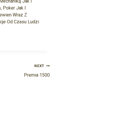
Mechaniką Jak I
, Poker Jak I
Pewien Wraz Z
cje Od Czasu Ludzi
NEXT
Premia 1500