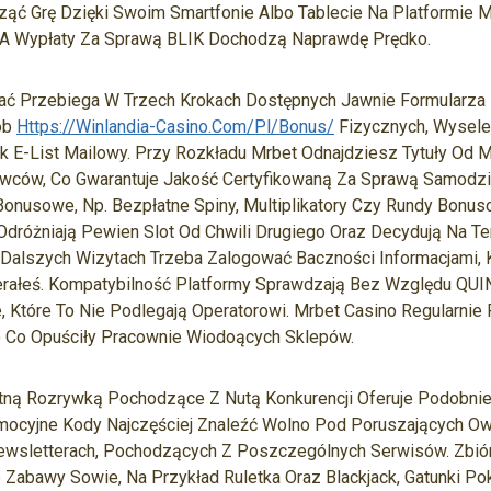
ąć Grę Dzięki Swoim Smartfonie Albo Tablecie Na Platformie M
 A Wypłaty Za Sprawą BLIK Dochodzą Naprawdę Prędko.
wać Przebiega W Trzech Krokach Dostępnych Jawnie Formularza
ób
Https://winlandia-Casino.com/pl/bonus/
Fizycznych, Wysele
k E-List Mailowy. Przy Rozkładu Mrbet Odnajdziesz Tytuły Od
ców, Co Gwarantuje Jakość Certyfikowaną Za Sprawą Samodzi
Bonusowe, Np. Bezpłatne Spiny, Multiplikatory Czy Rundy Bonu
Odróżniają Pewien Slot Od Chwili Drugiego Oraz Decydują Na T
j Dalszych Wizytach Trzeba Zalogować Baczności Informacjami, 
rałeś. Kompatybilność Platformy Sprawdzają Bez Względu QUI
 Które To Nie Podlegają Operatorowi. Mrbet Casino Regularnie 
ro Co Opuściły Pracownie Wiodoących Sklepów.
etną Rozrywką Pochodzące Z Nutą Konkurencji Oferuje Podobnie
ocyjne Kody Najczęściej Znaleźć Wolno Pod Poruszających O
ewsletterach, Pochodzących Z Poszczególnych Serwisów. Zbiór
 Zabawy Sowie, Na Przykład Ruletka Oraz Blackjack, Gatunki Po