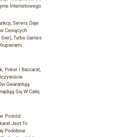
nie Internetowego.
unkcji, Serwis Daje
ów Ceniących
 Gier), Turbo Games
Krupierami
, Poker I Baccarat,
Oczywiście
Ów Gwarantują
najdują Się W Całej
w. Pośród
arat Jest To
iej Podobnie