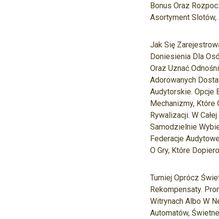
Bonus Oraz Rozpocz
Asortyment Slotów,
Jak Się Zarejestro
Doniesienia Dla Os
Oraz Uznać Odnośni
Adorowanych Dostaw
Audytorskie. Opcje 
Mechanizmy, Które 
Rywalizacji. W Całe
Samodzielnie Wybie
Federacje Audytowe,
O Gry, Które Dopie
Turniej Oprócz Świ
Rekompensaty. Prom
Witrynach Albo W N
Automatów, Świetne