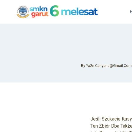
Skip
To
Content
By
Ya2n.cahyana@gmail.com
Jeśli Szukacie Kas
Ten Zbiór Dba Takż