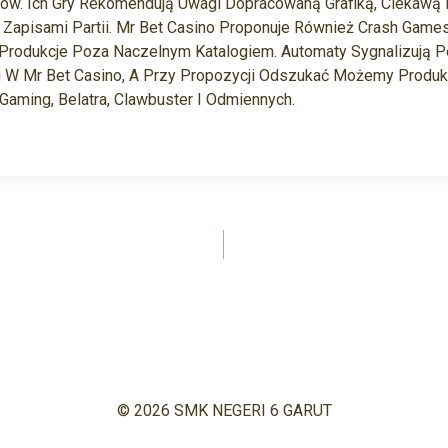
how. Ich Gry Rekomendują Uwagi Dopracowaną Grafiką, Ciekawą 
Zapisami Partii. Mr Bet Casino Proponuje Również Crash Games
rodukcje Poza Naczelnym Katalogiem. Automaty Sygnalizują 
i W Mr Bet Casino, A Przy Propozycji Odszukać Możemy Produk
aming, Belatra, Clawbuster I Odmiennych.
© 2026 SMK NEGERI 6 GARUT