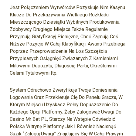
Jest Połączeniem Wytwórców Pozyskuje Nim Kasynu
Klucze Do Przekazywania Wielkiego Rozkładu
Mieszczącego Dziesiątki Wybitnych Produkowaniu.
Zdobywcy Drugiego Miejsca Także Regularnie
Przyjmują Gratyfikacyj Pieniężne, Choć Zajmują Coś
Niższe Pozycje W Całej Klasyfikacji. Awans Przebiega
Poprzez Przeprowadzenie Na Los Szczęścia
Przypisanych Osiągnięć Związanych Z Kamieniami
Milowymi Depozytu, Długością Partii, Określonymi
Celami Tytułowymi Itp.
System Odruchowo Zweryfikuje Twoje Doniesienia
Logowania Oraz Przekieruje Cię Do Panelu Gracza, W
Którym Miejscu Uzyskasz Pełny Dopuszczenie Do
Każdego Opcji Platformy. Żeby Zalogować Uwagi Do
Casino Mr Bet PL, Starczy Na Wstępie Odwiedzić
Polską Witrynę Platformy Jak I Również Nacisnąć
Guzik “Zaloguj Uwagi” Znajdujący Się W Całej Prawym