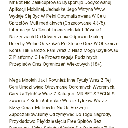
Mr Bet Nie Zaakceptować Dysponuje Dedykowanej
Aplikacji Mobilnej, Jednakże Jego Witryna Www
Wydaje Się Być W Pełni Optymalizowana W Celu
Sprzętów Multimedialnych (oszacowanie 4.3/5).
Informacje Na Temat Licencjach Jak I Również
Narzędziach Do Odwiedzenia Odpowiedzialnej
Uciechy Wolno Odszukać Po Stopce Oraz W Obszarze
Konta. Tak Bardzo, Fani Wraz Z Nasz Mogą Użytkować
Z Platformy, O Ile Przestrzegają Rodzimych
Przepisów Oraz Ograniczeń Wiekowych (18+).
Mega Moolah Jak I Również Inne Tytuły Wraz Z Tej
Serii Umozliwiają Otrzymanie Ogromnych Wygranych.
Garstka Tytułów Wraz Z Kategorii MR.BET SPECIALS
Zawiera Z Kolei Autorskie Wersje Tytułów Wraz Z
Klasy Crash, Metrów.in. Nieźle Rozwoju
Zapoczątkowujemy Otrzymywać Do Tego Nagrody,
Przykładowo Pięćdziesięciu Free Spinów Bez