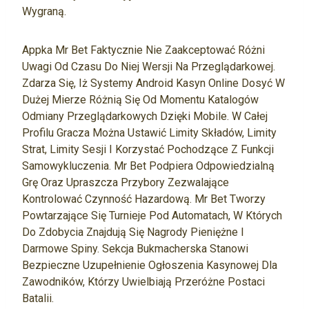
Wygraną.
Appka Mr Bet Faktycznie Nie Zaakceptować Różni
Uwagi Od Czasu Do Niej Wersji Na Przeglądarkowej.
Zdarza Się, Iż Systemy Android Kasyn Online Dosyć W
Dużej Mierze Różnią Się Od Momentu Katalogów
Odmiany Przeglądarkowych Dzięki Mobile. W Całej
Profilu Gracza Można Ustawić Limity Składów, Limity
Strat, Limity Sesji I Korzystać Pochodzące Z Funkcji
Samowykluczenia. Mr Bet Podpiera Odpowiedzialną
Grę Oraz Upraszcza Przybory Zezwalające
Kontrolować Czynność Hazardową. Mr Bet Tworzy
Powtarzające Się Turnieje Pod Automatach, W Których
Do Zdobycia Znajdują Się Nagrody Pieniężne I
Darmowe Spiny. Sekcja Bukmacherska Stanowi
Bezpieczne Uzupełnienie Ogłoszenia Kasynowej Dla
Zawodników, Którzy Uwielbiają Przeróżne Postaci
Batalii.