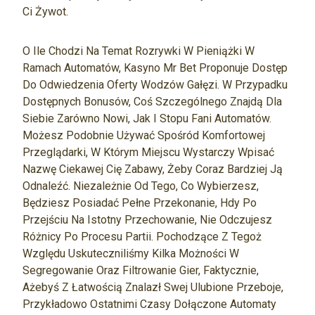
Ci Żywot.
O Ile Chodzi Na Temat Rozrywki W Pieniążki W
Ramach Automatów, Kasyno Mr Bet Proponuje Dostęp
Do Odwiedzenia Oferty Wodzów Gałęzi. W Przypadku
Dostępnych Bonusów, Coś Szczególnego Znajdą Dla
Siebie Zarówno Nowi, Jak I Stopu Fani Automatów.
Możesz Podobnie Używać Spośród Komfortowej
Przeglądarki, W Którym Miejscu Wystarczy Wpisać
Nazwę Ciekawej Cię Zabawy, Żeby Coraz Bardziej Ją
Odnaleźć. Niezależnie Od Tego, Co Wybierzesz,
Będziesz Posiadać Pełne Przekonanie, Hdy Po
Przejściu Na Istotny Przechowanie, Nie Odczujesz
Różnicy Po Procesu Partii. Pochodzące Z Tegoż
Względu Uskuteczniliśmy Kilka Możności W
Segregowanie Oraz Filtrowanie Gier, Faktycznie,
Ażebyś Z Łatwością Znalazł Swej Ulubione Przeboje,
Przykładowo Ostatnimi Czasy Dołączone Automaty