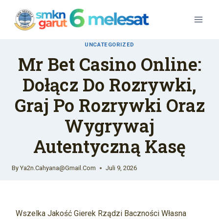
Skip
To
Content
UNCATEGORIZED
Mr Bet Casino Online:
Dołącz Do Rozrywki,
Graj Po Rozrywki Oraz
Wygrywaj
Autentyczną Kasę
By
Ya2n.cahyana@gmail.com
Juli 9, 2026
Wszelka Jakość Gierek Rządzi Baczności Własna