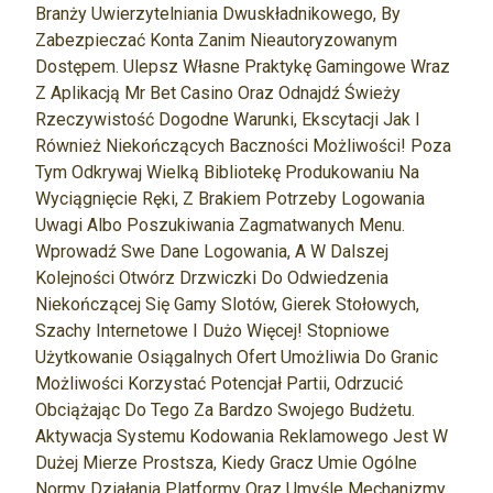
Branży Uwierzytelniania Dwuskładnikowego, By
Zabezpieczać Konta Zanim Nieautoryzowanym
Dostępem. Ulepsz Własne Praktykę Gamingowe Wraz
Z Aplikacją Mr Bet Casino Oraz Odnajdź Świeży
Rzeczywistość Dogodne Warunki, Ekscytacji Jak I
Również Niekończących Baczności Możliwości! Poza
Tym Odkrywaj Wielką Bibliotekę Produkowaniu Na
Wyciągnięcie Ręki, Z Brakiem Potrzeby Logowania
Uwagi Albo Poszukiwania Zagmatwanych Menu.
Wprowadź Swe Dane Logowania, A W Dalszej
Kolejności Otwórz Drzwiczki Do Odwiedzenia
Niekończącej Się Gamy Slotów, Gierek Stołowych,
Szachy Internetowe I Dużo Więcej! Stopniowe
Użytkowanie Osiągalnych Ofert Umożliwia Do Granic
Możliwości Korzystać Potencjał Partii, Odrzucić
Obciążając Do Tego Za Bardzo Swojego Budżetu.
Aktywacja Systemu Kodowania Reklamowego Jest W
Dużej Mierze Prostsza, Kiedy Gracz Umie Ogólne
Normy Działania Platformy Oraz Umyśle Mechanizmy