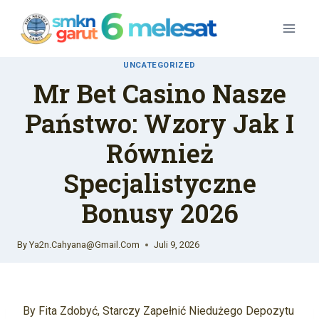
Skip
To
Content
UNCATEGORIZED
Mr Bet Casino Nasze
Państwo: Wzory Jak I
Również
Specjalistyczne
Bonusy 2026
By
Ya2n.cahyana@gmail.com
Juli 9, 2026
By Fita Zdobyć, Starczy Zapełnić Niedużego Depozytu