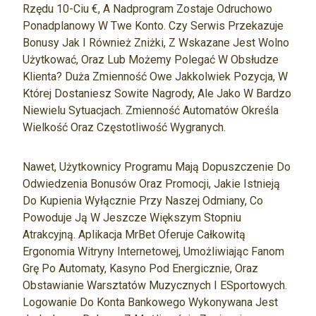
Rzędu 10-Ciu €, A Nadprogram Zostaje Odruchowo
Ponadplanowy W Twe Konto. Czy Serwis Przekazuje
Bonusy Jak I Również Zniżki, Z Wskazane Jest Wolno
Użytkować, Oraz Lub Możemy Polegać W Obsłudze
Klienta? Duża Zmienność Owe Jakkolwiek Pozycja, W
Której Dostaniesz Sowite Nagrody, Ale Jako W Bardzo
Niewielu Sytuacjach. Zmienność Automatów Określa
Wielkość Oraz Częstotliwość Wygranych.
Nawet, Użytkownicy Programu Mają Dopuszczenie Do
Odwiedzenia Bonusów Oraz Promocji, Jakie Istnieją
Do Kupienia Wyłącznie Przy Naszej Odmiany, Co
Powoduje Ją W Jeszcze Większym Stopniu
Atrakcyjną. Aplikacja MrBet Oferuje Całkowitą
Ergonomia Witryny Internetowej, Umożliwiając Fanom
Grę Po Automaty, Kasyno Pod Energicznie, Oraz
Obstawianie Warsztatów Muzycznych I ESportowych.
Logowanie Do Konta Bankowego Wykonywana Jest