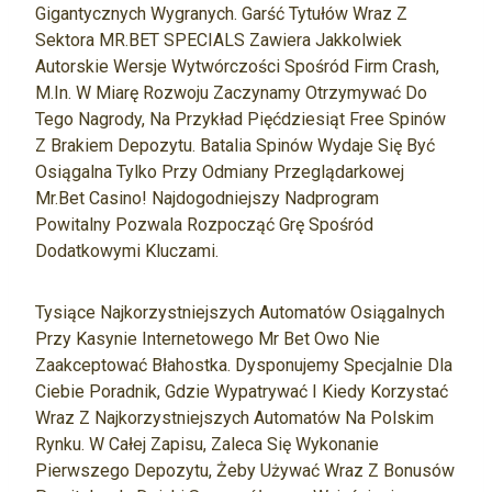
Gigantycznych Wygranych. Garść Tytułów Wraz Z
Sektora MR.BET SPECIALS Zawiera Jakkolwiek
Autorskie Wersje Wytwórczości Spośród Firm Crash,
M.in. W Miarę Rozwoju Zaczynamy Otrzymywać Do
Tego Nagrody, Na Przykład Pięćdziesiąt Free Spinów
Z Brakiem Depozytu. Batalia Spinów Wydaje Się Być
Osiągalna Tylko Przy Odmiany Przeglądarkowej
Mr.Bet Casino! Najdogodniejszy Nadprogram
Powitalny Pozwala Rozpocząć Grę Spośród
Dodatkowymi Kluczami.
Tysiące Najkorzystniejszych Automatów Osiągalnych
Przy Kasynie Internetowego Mr Bet Owo Nie
Zaakceptować Błahostka. Dysponujemy Specjalnie Dla
Ciebie Poradnik, Gdzie Wypatrywać I Kiedy Korzystać
Wraz Z Najkorzystniejszych Automatów Na Polskim
Rynku. W Całej Zapisu, Zaleca Się Wykonanie
Pierwszego Depozytu, Żeby Używać Wraz Z Bonusów