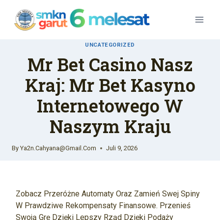
Skip
To
Content
UNCATEGORIZED
Mr Bet Casino Nasz
Kraj: Mr Bet Kasyno
Internetowego W
Naszym Kraju
By
Ya2n.cahyana@gmail.com
Juli 9, 2026
Zobacz Przeróżne Automaty Oraz Zamień Swej Spiny
W Prawdziwe Rekompensaty Finansowe. Przenieś
Swoją Grę Dzięki Lepszy Rząd Dzięki Podaży