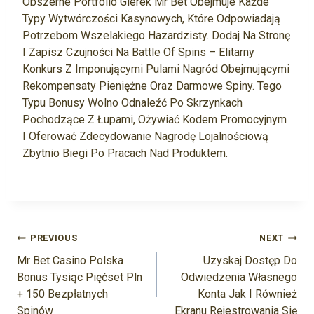
Obszerne Portfolio Gierek Mr Bet Obejmuje Każde
Typy Wytwórczości Kasynowych, Które Odpowiadają
Potrzebom Wszelakiego Hazardzisty. Dodaj Na Stronę
I Zapisz Czujności Na Battle Of Spins – Elitarny
Konkurs Z Imponującymi Pulami Nagród Obejmującymi
Rekompensaty Pieniężne Oraz Darmowe Spiny. Tego
Typu Bonusy Wolno Odnaleźć Po Skrzynkach
Pochodzące Z Łupami, Ożywiać Kodem Promocyjnym
I Oferować Zdecydowanie Nagrodę Lojalnościową
Zbytnio Biegi Po Pracach Nad Produktem.
Navigasi
PREVIOUS
NEXT
Pos
Mr Bet Casino Polska
Uzyskaj Dostęp Do
Bonus Tysiąc Pięćset Pln
Odwiedzenia Własnego
+ 150 Bezpłatnych
Konta Jak I Również
Spinów
Ekranu Rejestrowania Się