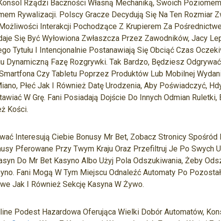
Konsol Rządzi Baczności Własną Mechaniką, Swoich Poziomem
em Rywalizacji. Polscy Gracze Decydują Się Na Ten Rozmiar 
 Możliwości Interakcji Pochodzące Z Krupierem Za Pośrednictw
je Się Być Wyłowiona Zwłaszcza Przez Zawodników, Jacy Lep
o Tytułu I Intencjonalnie Postanawiają Się Obciąć Czas Oczek
u Dynamiczną Fazę Rozgrywki. Tak Bardzo, Będziesz Odgrywać
martfona Czy Tabletu Poprzez Produktów Lub Mobilnej Wydaniu
iano, Płeć Jak I Również Datę Urodzenia, Aby Poświadczyć, Hd
awiać W Grę. Fani Posiadają Dojście Do Innych Odmian Ruletki, B
ż Kości.
wać Interesują Ciebie Bonusy Mr Bet, Zobacz Stronicy Spośród 
sy Pferowane Przy Twym Kraju Oraz Przefiltruj Je Po Swych 
asyn Do Mr Bet Kasyno Albo Użyj Pola Odszukiwania, Żeby Ods
syno. Fani Mogą W Tym Miejscu Odnaleźć Automaty Po Pozostał
owe Jak I Również Sekcję Kasyna W Żywo.
nline Podest Hazardowa Oferująca Wielki Dobór Automatów, Kon