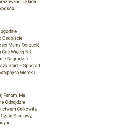
brazowane, Układa
 Sposób
Pogodnie
c Osobiście
tości Mamy Odrzucić
 Coś Więcej Niż
nie Nagrodzić
szy Start – Spośród
stępnych Gierek I
ej Fanom. Ma
ne Odnajdzie
nictwem Całkowitą
Czatu Sieciowy,
Kasyno