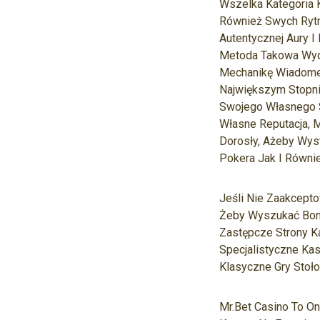
Wszelka Kategoria 
Również Swych Rytm
Autentycznej Aury I
Metoda Takowa Wyda
Mechanikę Wiadomeg
Największym Stopni
Swojego Własnego S
Własne Reputacja, M
Dorosły, Ażeby Wyst
Pokera Jak I Równie
Jeśli Nie Zaakcepto
Żeby Wyszukać Bonu
Zastępcze Strony K
Specjalistyczne Ka
Klasyczne Gry Stoł
Mr.Bet Casino To O