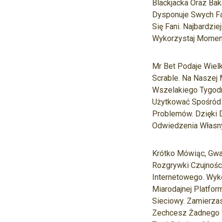
Blackjacka Oraz Ba
Dysponuje Swych Fa
Się Fani. Najbardzi
Wykorzystaj Moment
Mr Bet Podaje Wielk
Scrable. Na Naszej
Wszelakiego Tygodn
Użytkować Spośród 
Problemów. Dzięki 
Odwiedzenia Własny
Krótko Mówiąc, Gwa
Rozgrywki Czujnośc
Internetowego. Wyk
Miarodajnej Platfo
Sieciowy. Zamierza
Zechcesz Żadnego W