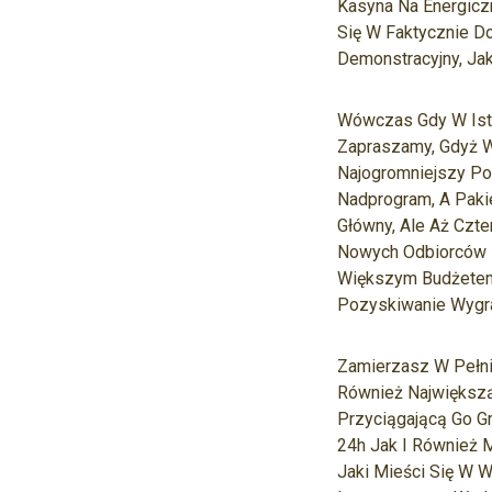
Kasyna Na Energicz
Się W Faktycznie D
Demonstracyjny, Ja
Wówczas Gdy W Isto
Zapraszamy, Gdyż W
Najogromniejszy Pot
Nadprogram, A Paki
Główny, Ale Aż Czt
Nowych Odbiorców Z
Większym Budżetem,
Pozyskiwanie Wygr
Zamierzasz W Pełni 
Również Największą
Przyciągającą Go G
24h Jak I Również 
Jaki Mieści Się W W