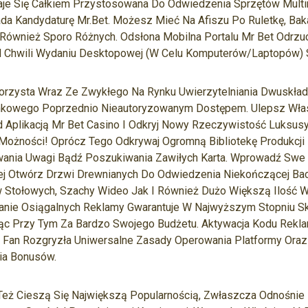
je Się Całkiem Przystosowana Do Odwiedzenia Sprzętów Multim
da Kandydaturę Mr.Bet. Możesz Mieć Na Afiszu Po Ruletkę, Bakar
 Również Sporo Różnych. Odsłona Mobilna Portalu Mr Bet Odrzu
d Chwili Wydaniu Desktopowej (w Celu Komputerów/laptopów) 
Korzysta Wraz Ze Zwykłego Na Rynku Uwierzytelniania Dwuskła
ankowego Poprzednio Nieautoryzowanym Dostępem. Ulepsz Wła
Aplikacją Mr Bet Casino I Odkryj Nowy Rzeczywistość Luksusy,
Możności! Oprócz Tego Odkrywaj Ogromną Bibliotekę Produkcji 
ania Uwagi Bądź Poszukiwania Zawiłych Karta. Wprowadź Swe 
ej Otwórz Drzwi Drewnianych Do Odwiedzenia Niekończącej Bac
 Stołowych, Szachy Wideo Jak I Również Dużo Większą Ilość 
nie Osiągalnych Reklamy Gwarantuje W Najwyższym Stopniu Sk
żając Przy Tym Za Bardzo Swojego Budżetu. Aktywacja Kodu Rekl
k Fan Rozgryzła Uniwersalne Zasady Operowania Platformy Ora
a Bonusów.
Też Cieszą Się Największą Popularnością, Zwłaszcza Odnośnie D