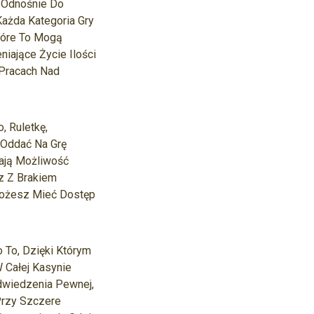
e Odnośnie Do
Każda Kategoria Gry
tóre To Mogą
iające Życie Ilości
Pracach Nad
, Ruletkę,
 Oddać Na Grę
Mają Możliwość
az Z Brakiem
Możesz Mieć Dostęp
To, Dzięki Którym
W Całej Kasynie
dwiedzenia Pewnej,
Przy Szczere