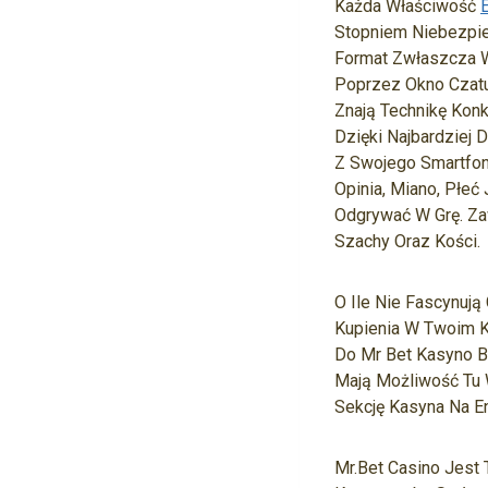
Każda Właściwość
Stopniem Niebezpi
Format Zwłaszcza W
Poprzez Okno Czatu
Znają Technikę Kon
Dzięki Najbardziej
Z Swojego Smartfon
Opinia, Miano, Płeć
Odgrywać W Grę. Zaw
Szachy Oraz Kości.
O Ile Nie Fascynują
Kupienia W Twoim Kr
Do Mr Bet Kasyno B
Mają Możliwość Tu 
Sekcję Kasyna Na En
Mr.Bet Casino Jest