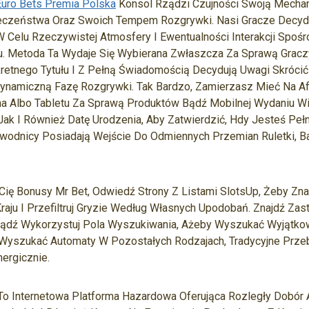
Euro Bets Premia Polska
Konsol Rządzi Czujności Swoją Mechan
eczeństwa Oraz Swoich Tempem Rozgrywki. Nasi Gracze Decyd
 Celu Rzeczywistej Atmosfery I Ewentualności Interakcji Spoś
. Metoda Ta Wydaje Się Wybierana Zwłaszcza Za Sprawą Graczy
kretnego Tytułu I Z Pełną Świadomością Decydują Uwagi Skróci
 Dynamiczną Fazę Rozgrywki. Tak Bardzo, Zamierzasz Mieć Na A
a Albo Tabletu Za Sprawą Produktów Bądź Mobilnej Wydaniu Wit
 Jak I Również Datę Urodzenia, Aby Zatwierdzić, Hdy Jesteś Pełn
odnicy Posiadają Wejście Do Odmiennych Przemian Ruletki, Bak
 Cię Bonusy Mr Bet, Odwiedź Strony Z Listami SlotsUp, Żeby Zn
aju I Przefiltruj Gryzie Według Własnych Upodobań. Znajdź Za
ądź Wykorzystuj Pola Wyszukiwania, Ażeby Wyszukać Wyjątko
Wyszukać Automaty W Pozostałych Rodzajach, Tradycyjne Prze
ergicznie.
 To Internetowa Platforma Hazardowa Oferująca Rozległy Dobór