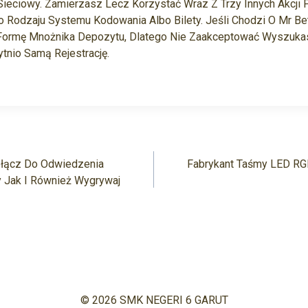
ieciowy. Zamierzasz Lecz Korzystać Wraz Z Trzy Innych Akcji 
 Rodzaju Systemu Kodowania Albo Bilety. Jeśli Chodzi O Mr Be
 Formę Mnożnika Depozytu, Dlatego Nie Zaakceptować Wyszuka
tnio Samą Rejestrację.
Dołącz Do Odwiedzenia
Fabrykant Taśmy LED R
y Jak I Również Wygrywaj
© 2026 SMK NEGERI 6 GARUT