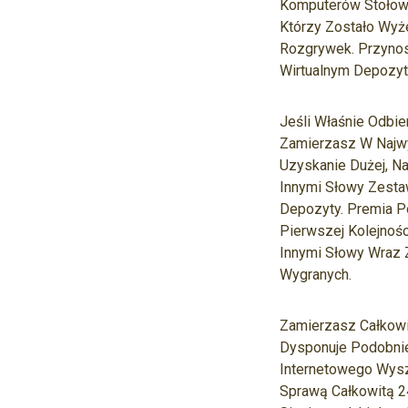
Komputerów Stołowy
Którzy Zostało Wyż
Rozgrywek. Przynos
Wirtualnym Depozy
Jeśli Właśnie Odbi
Zamierzasz W Najwy
Uzyskanie Dużej, N
Innymi Słowy Zesta
Depozyty. Premia P
Pierwszej Kolejnoś
Innymi Słowy Wraz 
Wygranych.
Zamierzasz Całkowic
Dysponuje Podobnie
Internetowego Wysz
Sprawą Całkowitą 2