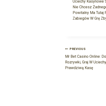
Uciechy Kasynowe S
Nie Chcesz Żadnego
Powitalny Ma Tutaj
Zabiegów W Grę Zby
Navigasi
PREVIOUS
Pos
Mr Bet Casino Online: 
Rozrywki, Graj W Uciech
Prawdziwą Kasę