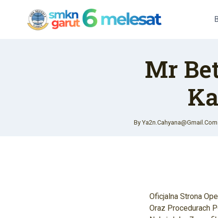
Skip
To
Content
Mr Be
Ka
By
Ya2n.cahyana@gmail.com
Oficjalna Strona O
Oraz Procedurach P