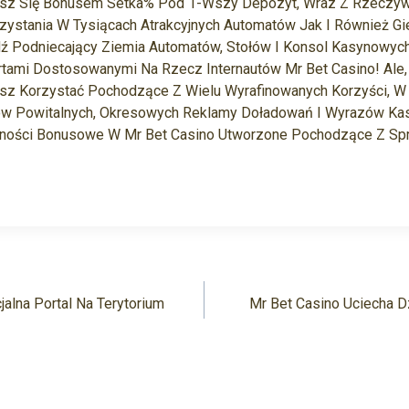
iesz Się Bonusem Setka% Pod 1-Wszy Depozyt, Wraz Z Rzeczyw
ystania W Tysiącach Atrakcyjnych Automatów Jak I Również G
dź Podniecający Ziemia Automatów, Stołów I Konsol Kasynowyc
tami Dostosowanymi Na Rzecz Internautów Mr Bet Casino! Ale,
asz Korzystać Pochodzące Z Wielu Wyrafinowanych Korzyści, 
w Powitalnych, Okresowych Reklamy Doładowań I Wyrazów Kas
ości Bonusowe W Mr Bet Casino Utworzone Pochodzące Z Sp
alna Portal Na Terytorium
Mr Bet Casino Uciecha Dz