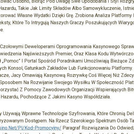
kować Osobno, Biorąc Pod Uwagę Swe Upodobania I Styl Rozgry
azardu, Takie Jak Limity Składów Albo Samowykluczenie, Istni
orować Własne Wydatki Dzięki Grę. Zrobiona Analiza Platformy 
ksty, Które To Intrygują Naszych Graczy Poszukujących Wiaryg
e.
 Czołowymi Deweloperami Oprogramowania Kasynowego Sprawi
wiedzenia Najświeższych Premier, Oraz Klasa Kodu Wytwórczo
ł „Pomoc” I Portal Spośród Poradnikami Umożliwiają Bieżące Z
ch Konsol, Gatunkach Zakładów Lub Funkcjonowaniu Platformy.
racze, Jacy Omawiają Kasynową Rozrywkę Coś Więcej Niż Zdec
 Sposobem Na Rozwijanie Swojego Wysiłku W Społeczność Plat
korzystać Z Pomocy Zawodowych Organizacji Wspierających Bi
Hazardu, Pochodzące Z Jakimi Kasyno Współdziała.
y Używają Wprawne Technologie Szyfrowania, Które Chronią Deli
oryzowanym Dostępem. Na Rzecz Szerokiego Spektrum Osób Ta
sino.net/pl/kod-Promocyjny/
Paragraf Rozwiązania Do Odwied