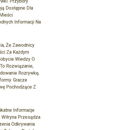
wki. Przybory
eją Dostępne Dla
Mieści
odnych Informacji Na
a, Że Zawodnicy
ści Za Każdym
dobycie Wiedzy O
 To Rozwiązanie,
ydowanie Rozrywkę,
formy. Gracze
twę Pochodzące Z
katne Informacje
 Witryna Przesądza
zenia Odkrywania