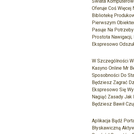
Świata Komputerowe
Oferuje Coś Więcej
Bibliotekę Produkow
Pierwszym Obiektem 
Pasuje Na Potrzeby
Prostota Nawigacji,
Ekspresowo Odszuka
W Szczególności Wó
Kasyno Online Mr B
Sposobności Do Sta
Będziesz Zagrać Dz
Ekspresowo Się Wycz
Nagiąć Zasady Jak 
Będziesz Bawił Czuj
Aplikacja Bądź Port
Błyskawiczną Aktyw