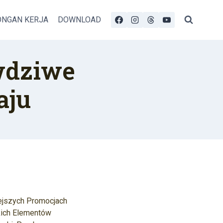
NGAN KERJA
DOWNLOAD
wdziwe
aju
iejszych Promocjach
kich Elementów