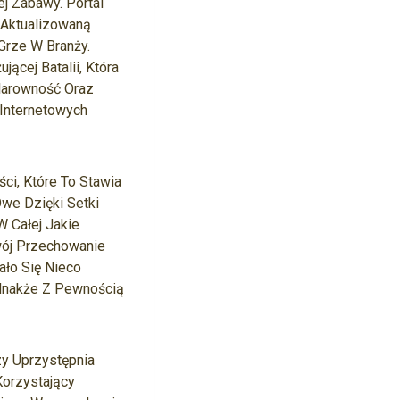
j Zabawy. Portal
 Aktualizowaną
Grze W Branży.
ącej Batalii, Która
larowność Oraz
 Internetowych
i, Które To Stawia
we Dzięki Setki
 Całej Jakie
wój Przechowanie
ało Się Nieco
ednakże Z Pewnością
zy Uprzystępnia
Korzystający