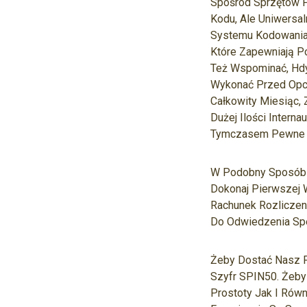
Spośród Sprzętów P
Kodu, Ale Uniwersa
Systemu Kodowania 
Które Zapewniają P
Też Wspominać, Hdy
Wykonać Przed Opcj
Całkowity Miesiąc,
Dużej Ilości Intern
Tymczasem Pewne Zn
W Podobny Sposób W
Dokonaj Pierwszej 
Rachunek Rozlicze
Do Odwiedzenia Spe
Żeby Dostać Nasz P
Szyfr SPIN50. Żeby 
Prostoty Jak I Równ