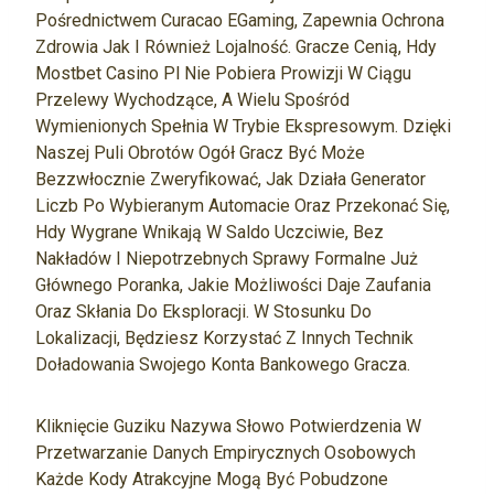
Pośrednictwem Curacao EGaming, Zapewnia Ochrona
Zdrowia Jak I Również Lojalność. Gracze Cenią, Hdy
Mostbet Casino Pl Nie Pobiera Prowizji W Ciągu
Przelewy Wychodzące, A Wielu Spośród
Wymienionych Spełnia W Trybie Ekspresowym. Dzięki
Naszej Puli Obrotów Ogół Gracz Być Może
Bezzwłocznie Zweryfikować, Jak Działa Generator
Liczb Po Wybieranym Automacie Oraz Przekonać Się,
Hdy Wygrane Wnikają W Saldo Uczciwie, Bez
Nakładów I Niepotrzebnych Sprawy Formalne Już
Głównego Poranka, Jakie Możliwości Daje Zaufania
Oraz Skłania Do Eksploracji. W Stosunku Do
Lokalizacji, Będziesz Korzystać Z Innych Technik
Doładowania Swojego Konta Bankowego Gracza.
Kliknięcie Guziku Nazywa Słowo Potwierdzenia W
Przetwarzanie Danych Empirycznych Osobowych
Każde Kody Atrakcyjne Mogą Być Pobudzone