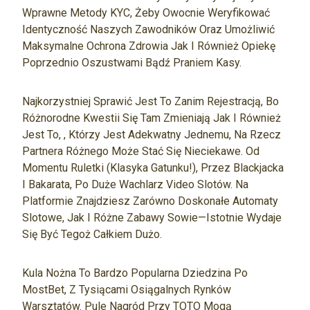
Wprawne Metody KYC, Żeby Owocnie Weryfikować
Identyczność Naszych Zawodników Oraz Umożliwić
Maksymalne Ochrona Zdrowia Jak I Również Opiekę
Poprzednio Oszustwami Bądź Praniem Kasy.
Najkorzystniej Sprawić Jest To Zanim Rejestracją, Bo
Różnorodne Kwestii Się Tam Zmieniają Jak I Również
Jest To, , Którzy Jest Adekwatny Jednemu, Na Rzecz
Partnera Różnego Może Stać Się Nieciekawe. Od
Momentu Ruletki (klasyka Gatunku!), Przez Blackjacka
I Bakarata, Po Duże Wachlarz Video Slotów. Na
Platformie Znajdziesz Zarówno Doskonałe Automaty
Slotowe, Jak I Różne Zabawy Sowie—Istotnie Wydaje
Się Być Tegoż Całkiem Dużo.
Kula Nożna To Bardzo Popularna Dziedzina Po
MostBet, Z Tysiącami Osiągalnych Rynków
Warsztatów. Pule Nagród Przy TOTO Mogą