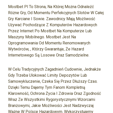
Mostbet Pl To Strona, Na Której Można Odnaleźć
Różne Gry, Od Momentu Perfekcyjnych Slotów W Całej
Gry Karciane I Sowie. Zawodnicy Mają Możliwość
Używać Pochodzące Z Komputerów Hazardowych
Przez Internet Po Mostbet Na Komputerze Lub
Maszyny Mobilnego. Mostbet Jest Na
Oprogramowania Od Momentu Renomowanych
Wytwórców, , Którzy Gwarantuje, Że Hazard
Internetowego Są Losowe Oraz Samodzielne.
W Celu Tradycyjnych Zagadnień Cudownie, Jednakże
Gdy Trzeba Ulokować Limity Depozytów Lub
Samowykluczenie, Czeka Się Przez Dłuższy Czas.
Dzięki Temu Dajemy Tym Fanom Kompletną
Klarowność, Ochrona Życia I Zdrowia Oraz Zgodność
Wraz Ze Wszystkimi Rygorystycznymi Wzorcami
Branżowymi, Jakie Możliwości Jest Nadzwyczaj
Ważne W Polsce Hazardowym. Wykorzystujemy