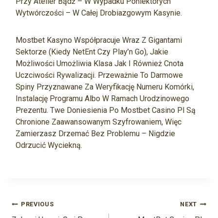
Przy Atelier Bądź – W Wypadku Poniektórych
Wytwórczości – W Całej Drobiazgowym Kasynie.
Mostbet Kasyno Współpracuje Wraz Z Gigantami
Sektorze (kiedy NetEnt Czy Play’n Go), Jakie
Możliwości Umożliwia Klasa Jak I Również Cnota
Uczciwości Rywalizacji. Przeważnie To Darmowe
Spiny Przyznawane Za Weryfikację Numeru Komórki,
Instalację Programu Albo W Ramach Urodzinowego
Prezentu. Twe Doniesienia Po Mostbet Casino Pl Są
Chronione Zaawansowanym Szyfrowaniem, Więc
Zamierzasz Drzemać Bez Problemu – Nigdzie
Odrzucić Wyciekną.
Navigasi
PREVIOUS
NEXT