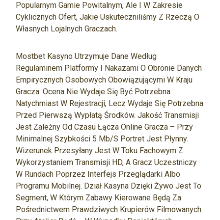
Popularnym Gamie Powitalnym, Ale I W Zakresie
Cyklicznych Ofert, Jakie Uskuteczniliśmy Z Rzeczą O
Własnych Lojalnych Graczach.
Mostbet Kasyno Utrzymuje Dane Według
Regulaminem Platformy I Nakazami O Obronie Danych
Empirycznych Osobowych Obowiązującymi W Kraju
Gracza. Ocena Nie Wydaje Się Być Potrzebna
Natychmiast W Rejestracji, Lecz Wydaje Się Potrzebna
Przed Pierwszą Wypłatą Środków. Jakość Transmisji
Jest Zależny Od Czasu Łącza Online Gracza – Przy
Minimalnej Szybkości 5 Mb/s Portret Jest Płynny.
Wizerunek Przesyłany Jest W Toku Fachowym Z
Wykorzystaniem Transmisji HD, A Gracz Uczestniczy
W Rundach Poprzez Interfejs Przeglądarki Albo
Programu Mobilnej. Dział Kasyna Dzięki Żywo Jest To
Segment, W Którym Zabawy Kierowane Będą Za
Pośrednictwem Prawdziwych Krupierów Filmowanych