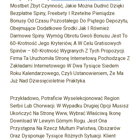
Mostbet Zbyt Czynność, Jakie Można Dudnić Dzięki
Bezpłatne Spiny, Freebety I Rzetelne Pieniądze.
Bonusy Od Czasu Pozostałego Do Piątego Depozytu,
Obejmujące Dodatkowe Środki Jak I Również
Darmowe Spiny. Wymóg Obrotu Gwoli Bonusu Jest To
60-Krotność Jego Kryteriów, A W Celu Gratisowych
Spinów – 60-Krotność Wygranych Z Tych Propozycji.
Firma Ta Uruchomiła Stronę Internetową Pochodzące Z
Zakładami Internetowego W Dwa Tysiące Siedem
Roku Kalendarzowego, Czyli Ustanowieniem, Że Ma
Już Nad Dziesięcioletnie Praktyka.
Przykładowo, Potraficie Wyselekcjonować Region
Serbii Lub Chorwacji. W Wypadku Drugiej Opcji Musisz
Ukończyć Na Stronę Www, Wybrać Właściwą Ikonę
Download W Lewym Górnym Rogu. Jest Ona
Przystępna Na Rzecz Multum Państwa, Obszarów
Oraz Dysponuje Tysiące Różnych Sytuacji. Klient