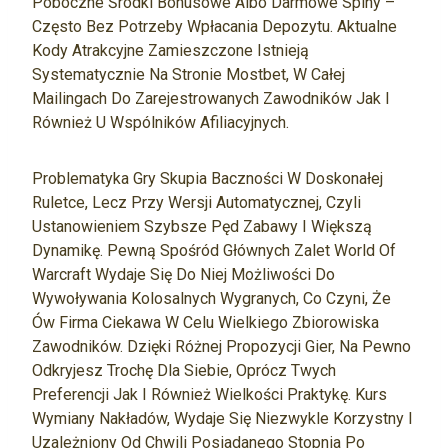
Poboczne Środki Bonusowe Albo Darmowe Spiny –
Często Bez Potrzeby Wpłacania Depozytu. Aktualne
Kody Atrakcyjne Zamieszczone Istnieją
Systematycznie Na Stronie Mostbet, W Całej
Mailingach Do Zarejestrowanych Zawodników Jak I
Również U Wspólników Afiliacyjnych.
Problematyka Gry Skupia Baczności W Doskonałej
Ruletce, Lecz Przy Wersji Automatycznej, Czyli
Ustanowieniem Szybsze Pęd Zabawy I Większą
Dynamikę. Pewną Spośród Głównych Zalet World Of
Warcraft Wydaje Się Do Niej Możliwości Do
Wywoływania Kolosalnych Wygranych, Co Czyni, Że
Ów Firma Ciekawa W Celu Wielkiego Zbiorowiska
Zawodników. Dzięki Różnej Propozycji Gier, Na Pewno
Odkryjesz Trochę Dla Siebie, Oprócz Twych
Preferencji Jak I Również Wielkości Praktykę. Kurs
Wymiany Nakładów, Wydaje Się Niezwykle Korzystny I
Uzależniony Od Chwili Posiadanego Stopnia Po