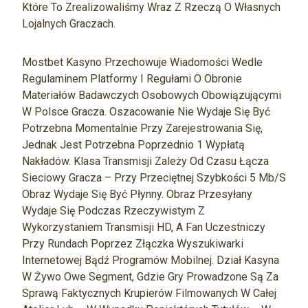
Które To Zrealizowaliśmy Wraz Z Rzeczą O Własnych
Lojalnych Graczach.
Mostbet Kasyno Przechowuje Wiadomości Wedle
Regulaminem Platformy I Regułami O Obronie
Materiałów Badawczych Osobowych Obowiązującymi
W Polsce Gracza. Oszacowanie Nie Wydaje Się Być
Potrzebna Momentalnie Przy Zarejestrowania Się,
Jednak Jest Potrzebna Poprzednio 1 Wypłatą
Nakładów. Klasa Transmisji Zależy Od Czasu Łącza
Sieciowy Gracza – Przy Przeciętnej Szybkości 5 Mb/s
Obraz Wydaje Się Być Płynny. Obraz Przesyłany
Wydaje Się Podczas Rzeczywistym Z
Wykorzystaniem Transmisji HD, A Fan Uczestniczy
Przy Rundach Poprzez Złączka Wyszukiwarki
Internetowej Bądź Programów Mobilnej. Dział Kasyna
W Żywo Owe Segment, Gdzie Gry Prowadzone Są Za
Sprawą Faktycznych Krupierów Filmowanych W Całej