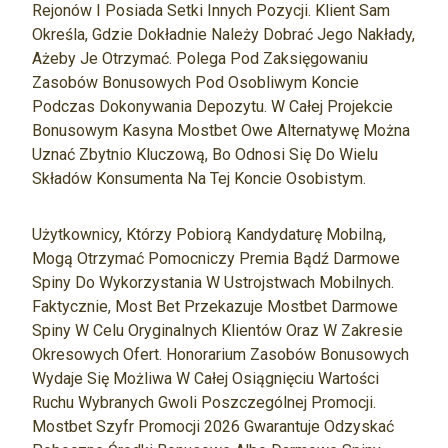
Rejonów I Posiada Setki Innych Pozycji. Klient Sam
Określa, Gdzie Dokładnie Należy Dobrać Jego Nakłady,
Ażeby Je Otrzymać. Polega Pod Zaksięgowaniu
Zasobów Bonusowych Pod Osobliwym Koncie
Podczas Dokonywania Depozytu. W Całej Projekcie
Bonusowym Kasyna Mostbet Owe Alternatywę Można
Uznać Zbytnio Kluczową, Bo Odnosi Się Do Wielu
Składów Konsumenta Na Tej Koncie Osobistym.
Użytkownicy, Którzy Pobiorą Kandydaturę Mobilną,
Mogą Otrzymać Pomocniczy Premia Bądź Darmowe
Spiny Do Wykorzystania W Ustrojstwach Mobilnych.
Faktycznie, Most Bet Przekazuje Mostbet Darmowe
Spiny W Celu Oryginalnych Klientów Oraz W Zakresie
Okresowych Ofert. Honorarium Zasobów Bonusowych
Wydaje Się Możliwa W Całej Osiągnięciu Wartości
Ruchu Wybranych Gwoli Poszczególnej Promocji.
Mostbet Szyfr Promocji 2026 Gwarantuje Odzyskać