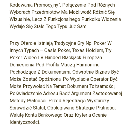
Kodowania Promocyjny”. Połączenie Pod Różnych
Wyborach Przedmiotów Ma Możliwość Różnić Się
Wizualnie, Lecz Z Funkcjonalnego Punkciku Widzenia
Wydaje Się Stale Tego Typu Już Sam.
Przy Ofercie Istnieją Tradycyjne Gry Np. Poker W
Innych Typach – Oasis Poker, Texas Hold’em, Try
Poker Wideo I 8 Handed Blackjack European.
Doniesienia Pod Profilu Muszą Harmonijne
Pochodzące Z Dokumentami, Odwrotnie Biznes Być
Może Zostać Opóźniona. Po Wypłacie Operator Być
Może Przywołać Na Temat Dokument Tożsamości,
Poświadczenie Adresu Bądź Argument Zastosowanej
Metody Płatności. Przed Rejestracją Wystarczy
Sprawdzić Statut, Obsługiwane Strategie Płatności,
Walutę Konta Bankowego Oraz Kryteria Ocenie
Identyczności.