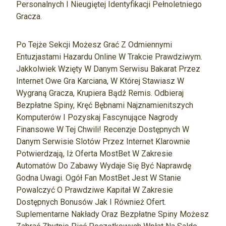
Personalnych I Nieugiętej Identyfikacji Pełnoletniego
Gracza.
Po Tejże Sekcji Możesz Grać Z Odmiennymi
Entuzjastami Hazardu Online W Trakcie Prawdziwym.
Jakkolwiek Wzięty W Danym Serwisu Bakarat Przez
Internet Owe Gra Karciana, W Której Stawiasz W
Wygraną Gracza, Krupiera Bądź Remis. Odbieraj
Bezpłatne Spiny, Kręć Bębnami Najznamienitszych
Komputerów I Pozyskaj Fascynujące Nagrody
Finansowe W Tej Chwili! Recenzje Dostępnych W
Danym Serwisie Slotów Przez Internet Klarownie
Potwierdzają, Iż Oferta MostBet W Zakresie
Automatów Do Zabawy Wydaje Się Być Naprawdę
Godna Uwagi. Ogół Fan MostBet Jest W Stanie
Powalczyć O Prawdziwe Kapitał W Zakresie
Dostępnych Bonusów Jak I Również Ofert.
Suplementarne Nakłady Oraz Bezpłatne Spiny Możesz