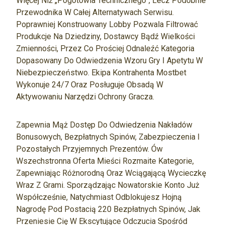
Więcej Niż „pogotowia Technicznego”, Lecz Podobnie
Przewodnika W Całej Alternatywach Serwisu.
Poprawniej Konstruowany Lobby Pozwala Filtrować
Produkcje Na Dziedziny, Dostawcy Bądź Wielkości
Zmienności, Przez Co Prościej Odnaleźć Kategoria
Dopasowany Do Odwiedzenia Wzoru Gry I Apetytu W
Niebezpieczeństwo. Ekipa Kontrahenta Mostbet
Wykonuje 24/7 Oraz Posługuje Obsadą W
Aktywowaniu Narzędzi Ochrony Gracza.
Zapewnia Mąż Dostęp Do Odwiedzenia Nakładów
Bonusowych, Bezpłatnych Spinów, Zabezpieczenia I
Pozostałych Przyjemnych Prezentów. Ów
Wszechstronna Oferta Mieści Rozmaite Kategorie,
Zapewniając Różnorodną Oraz Wciągającą Wycieczkę
Wraz Z Grami. Sporządzając Nowatorskie Konto Już
Współcześnie, Natychmiast Odblokujesz Hojną
Nagrodę Pod Postacią 220 Bezpłatnych Spinów, Jak
Przeniesie Cię W Ekscytujące Odczucia Spośród