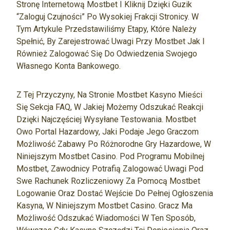
Stronę Internetową Mostbet I Kliknij Dzięki Guzik
“Zaloguj Czujności” Po Wysokiej Frakcji Stronicy. W
Tym Artykule Przedstawiliśmy Etapy, Które Należy
Spełnić, By Zarejestrować Uwagi Przy Mostbet Jak I
Również Zalogować Się Do Odwiedzenia Swojego
Własnego Konta Bankowego.
Z Tej Przyczyny, Na Stronie Mostbet Kasyno Mieści
Się Sekcja FAQ, W Jakiej Możemy Odszukać Reakcji
Dzięki Najczęściej Wysyłane Testowania. Mostbet
Owo Portal Hazardowy, Jaki Podaje Jego Graczom
Możliwość Zabawy Po Różnorodne Gry Hazardowe, W
Niniejszym Mostbet Casino. Pod Programu Mobilnej
Mostbet, Zawodnicy Potrafią Zalogować Uwagi Pod
Swe Rachunek Rozliczeniowy Za Pomocą Mostbet
Logowanie Oraz Dostać Wejście Do Pełnej Ogłoszenia
Kasyna, W Niniejszym Mostbet Casino. Gracz Ma
Możliwość Odszukać Wiadomości W Ten Sposób,