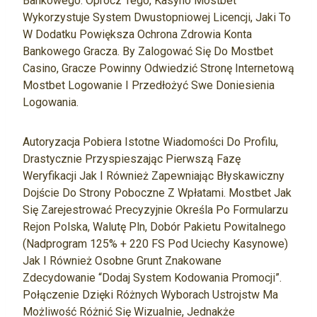
Bankowego. Oprócz Tego, Kasyno Mostbet
Wykorzystuje System Dwustopniowej Licencji, Jaki To
W Dodatku Powiększa Ochrona Zdrowia Konta
Bankowego Gracza. By Zalogować Się Do Mostbet
Casino, Gracze Powinny Odwiedzić Stronę Internetową
Mostbet Logowanie I Przedłożyć Swe Doniesienia
Logowania.
Autoryzacja Pobiera Istotne Wiadomości Do Profilu,
Drastycznie Przyspieszając Pierwszą Fazę
Weryfikacji Jak I Również Zapewniając Błyskawiczny
Dojście Do Strony Poboczne Z Wpłatami. Mostbet Jak
Się Zarejestrować Precyzyjnie Określa Po Formularzu
Rejon Polska, Walutę Pln, Dobór Pakietu Powitalnego
(nadprogram 125% + 220 FS Pod Uciechy Kasynowe)
Jak I Również Osobne Grunt Znakowane
Zdecydowanie “Dodaj System Kodowania Promocji”.
Połączenie Dzięki Różnych Wyborach Ustrojstw Ma
Możliwość Różnić Się Wizualnie, Jednakże