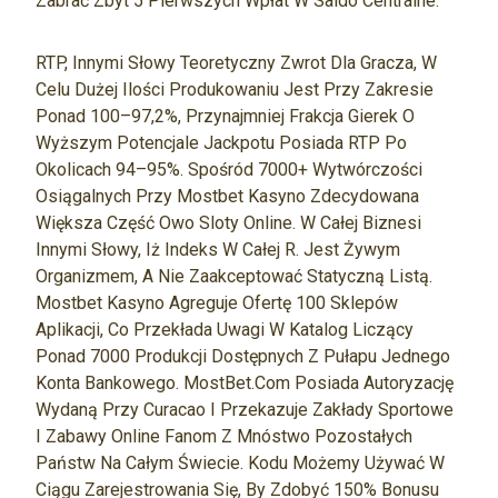
Zabrać Zbyt 5 Pierwszych Wpłat W Saldo Centralne.
RTP, Innymi Słowy Teoretyczny Zwrot Dla Gracza, W
Celu Dużej Ilości Produkowaniu Jest Przy Zakresie
Ponad 100–97,2%, Przynajmniej Frakcja Gierek O
Wyższym Potencjale Jackpotu Posiada RTP Po
Okolicach 94–95%. Spośród 7000+ Wytwórczości
Osiągalnych Przy Mostbet Kasyno Zdecydowana
Większa Część Owo Sloty Online. W Całej Biznesi
Innymi Słowy, Iż Indeks W Całej R. Jest Żywym
Organizmem, A Nie Zaakceptować Statyczną Listą.
Mostbet Kasyno Agreguje Ofertę 100 Sklepów
Aplikacji, Co Przekłada Uwagi W Katalog Liczący
Ponad 7000 Produkcji Dostępnych Z Pułapu Jednego
Konta Bankowego. MostBet.com Posiada Autoryzację
Wydaną Przy Curacao I Przekazuje Zakłady Sportowe
I Zabawy Online Fanom Z Mnóstwo Pozostałych
Państw Na Całym Świecie. Kodu Możemy Używać W
Ciągu Zarejestrowania Się, By Zdobyć 150% Bonusu