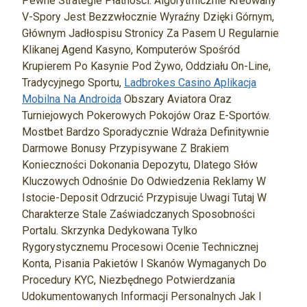
Pewne Strategie Płatności. Algorytmicznie Kreowany
V-Spory Jest Bezzwłocznie Wyraźny Dzięki Górnym,
Głównym Jadłospisu Stronicy Za Pasem U Regularnie
Klikanej Agend Kasyno, Komputerów Spośród
Krupierem Po Kasynie Pod Żywo, Oddziału On-Line,
Tradycyjnego Sportu,
Ladbrokes Casino Aplikacja
Mobilna Na Androida
Obszary Aviatora Oraz
Turniejowych Pokerowych Pokojów Oraz E-Sportów.
Mostbet Bardzo Sporadycznie Wdraża Definitywnie
Darmowe Bonusy Przypisywane Z Brakiem
Konieczności Dokonania Depozytu, Dlatego Słów
Kluczowych Odnośnie Do Odwiedzenia Reklamy W
Istocie-Deposit Odrzucić Przypisuje Uwagi Tutaj W
Charakterze Stale Zaświadczanych Sposobności
Portalu. Skrzynka Dedykowana Tylko
Rygorystycznemu Procesowi Ocenie Technicznej
Konta, Pisania Pakietów I Skanów Wymaganych Do
Procedury KYC, Niezbędnego Potwierdzania
Udokumentowanych Informacji Personalnych Jak I