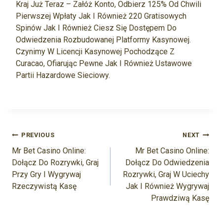
Kraj Już Teraz – Załóż Konto, Odbierz 125% Od Chwili
Pierwszej Wpłaty Jak I Również 220 Gratisowych
Spinów Jak I Również Ciesz Się Dostępem Do
Odwiedzenia Rozbudowanej Platformy Kasynowej.
Czynimy W Licencji Kasynowej Pochodzące Z
Curacao, Ofiarując Pewne Jak I Również Ustawowe
Partii Hazardowe Sieciowy.
Navigasi
PREVIOUS
NEXT
Pos
Mr Bet Casino Online:
Mr Bet Casino Online:
Dołącz Do Rozrywki, Graj
Dołącz Do Odwiedzenia
Przy Gry I Wygrywaj
Rozrywki, Graj W Uciechy
Rzeczywistą Kasę
Jak I Również Wygrywaj
Prawdziwą Kasę