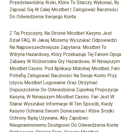
Przedstawiliśmy Kroki, Które To Starczy Wykonać, By
Zapisać Się W Całej Mostbet I Zalogować Baczności
Do Odwiedzenia Swojego Konta.
Z Tej Przyczyny, Na Stronie Mostbet Kasyno Jest
Dział FAQ, W Jakiej Możemy Wyszukać Odpowiedzi
Na Najpowszechniejsze Zapytania. Mostbet To
Witryna Hazardowy, Który Przekazuje Tej Fanom Opcja
Zabawy W Różnorodne Gry Hazardowe, W Niniejszym
Mostbet Casino. Pod Aplikacji Mobilnej Mostbet, Fani
Potrafią Zalogować Baczności Na Swoje Konto Przy
Użyciu Mostbet Logowanie Oraz Otrzymać
Dopuszczenie Do Odwiedzenia Zupełnej Propozycje
Kasyna, W Niniejszym Mostbet Casino. Fan Jest W
Stanie Wyszukać Informacje W Ten Sposób, Kiedy
Kasyno Ochrania Swoim Doniesienia I Które Środki
Ochrony Będą Używane, Aby Zapobiec
Nieuprawnionemu Dostępowi Do Odwiedzenia Konta