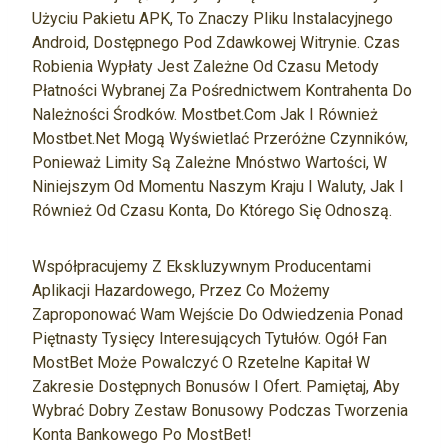
Użyciu Pakietu APK, To Znaczy Pliku Instalacyjnego
Android, Dostępnego Pod Zdawkowej Witrynie. Czas
Robienia Wypłaty Jest Zależne Od Czasu Metody
Płatności Wybranej Za Pośrednictwem Kontrahenta Do
Należności Środków. Mostbet.com Jak I Również
Mostbet.net Mogą Wyświetlać Przeróżne Czynników,
Ponieważ Limity Są Zależne Mnóstwo Wartości, W
Niniejszym Od Momentu Naszym Kraju I Waluty, Jak I
Również Od Czasu Konta, Do Którego Się Odnoszą.
Współpracujemy Z Ekskluzywnym Producentami
Aplikacji Hazardowego, Przez Co Możemy
Zaproponować Wam Wejście Do Odwiedzenia Ponad
Piętnasty Tysięcy Interesujących Tytułów. Ogół Fan
MostBet Może Powalczyć O Rzetelne Kapitał W
Zakresie Dostępnych Bonusów I Ofert. Pamiętaj, Aby
Wybrać Dobry Zestaw Bonusowy Podczas Tworzenia
Konta Bankowego Po MostBet!