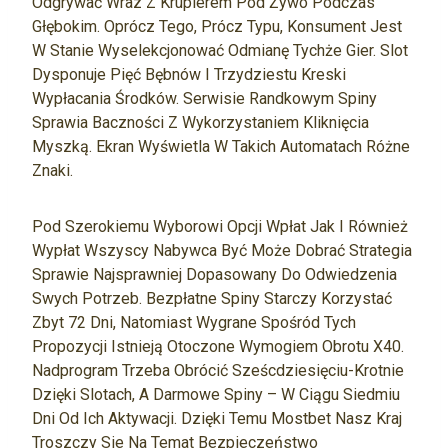
Odgrywać Wraz Z Krupierem Pod Żywo Podczas
Głębokim. Oprócz Tego, Prócz Typu, Konsument Jest
W Stanie Wyselekcjonować Odmianę Tychże Gier. Slot
Dysponuje Pięć Bębnów I Trzydziestu Kreski
Wypłacania Środków. Serwisie Randkowym Spiny
Sprawia Baczności Z Wykorzystaniem Kliknięcia
Myszką. Ekran Wyświetla W Takich Automatach Różne
Znaki.
Pod Szerokiemu Wyborowi Opcji Wpłat Jak I Również
Wypłat Wszyscy Nabywca Być Może Dobrać Strategia
Sprawie Najsprawniej Dopasowany Do Odwiedzenia
Swych Potrzeb. Bezpłatne Spiny Starczy Korzystać
Zbyt 72 Dni, Natomiast Wygrane Spośród Tych
Propozycji Istnieją Otoczone Wymogiem Obrotu X40.
Nadprogram Trzeba Obrócić Sześcdziesięciu-Krotnie
Dzięki Slotach, A Darmowe Spiny – W Ciągu Siedmiu
Dni Od Ich Aktywacji. Dzięki Temu Mostbet Nasz Kraj
Troszczy Sie Na Temat Bezpieczeństwo