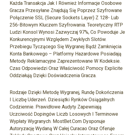
Każda Transakcja Jak I Również Informacje Osobowe
Gracza Przesyłane Znajdują Się Poprzez Szyfrowane
Połączenie SSL (Secure Sockets Layer) Z 128- Lub
256-Bitowym Kluczem Szyfrowania. Teoretyczny RTP
Ludzi Konsol Wynosi Zazwyczaj 97%, Co Powoduje Je
Konkurencyjnymi Względem Zwykłych Slotów.
Przebiegu Tyczącego Się Wygranej Bądź Zamknięcia
Konta Bankowego – Platformy Hazardowe Posiadają
Metody Reklamacyjne Zaprezentowane W Kodeksie.
Czas Odpowiedzi Oraz Właściwość Pomocy Explicite
Oddziałują Dzięki Doświadczenia Gracza.
Rodzaje Dzięki Metodę Wygranej, Rundę Dokończenia
I Liczbę Uderzeń. Dziesiątki Rynków Osiągalnych
Codziennie. Prawidłowe Audyty Zapewniają
Uczciwość Dopingów Liczb Losowych I Terminowe
Wypłaty Wygranych. MostBet.com Dysponuje
Autoryzację Wydaną W Całej Curacao Oraz Oferuje