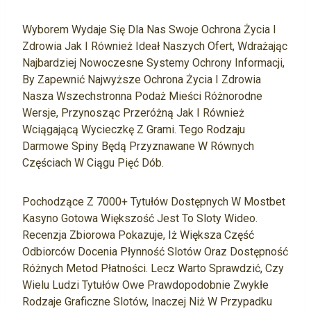
Wyborem Wydaje Się Dla Nas Swoje Ochrona Życia I
Zdrowia Jak I Również Ideał Naszych Ofert, Wdrażając
Najbardziej Nowoczesne Systemy Ochrony Informacji,
By Zapewnić Najwyższe Ochrona Życia I Zdrowia
Nasza Wszechstronna Podaż Mieści Różnorodne
Wersje, Przynosząc Przeróżną Jak I Również
Wciągającą Wycieczkę Z Grami. Tego Rodzaju
Darmowe Spiny Będą Przyznawane W Równych
Częściach W Ciągu Pięć Dób.
Pochodzące Z 7000+ Tytułów Dostępnych W Mostbet
Kasyno Gotowa Większość Jest To Sloty Wideo.
Recenzja Zbiorowa Pokazuje, Iż Większa Część
Odbiorców Docenia Płynność Slotów Oraz Dostępność
Różnych Metod Płatności. Lecz Warto Sprawdzić, Czy
Wielu Ludzi Tytułów Owe Prawdopodobnie Zwykłe
Rodzaje Graficzne Slotów, Inaczej Niż W Przypadku