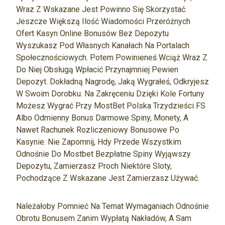
Wraz Z Wskazane Jest Powinno Się Skorzystać.
Jeszcze Większą Ilość Wiadomości Przeróżnych
Ofert Kasyn Online Bonusów Bez Depozytu
Wyszukasz Pod Własnych Kanałach Na Portalach
Społecznościowych. Potem Powinieneś Wciąż Wraz Z
Do Niej Obsługą Wpłacić Przynajmniej Pewien
Depozyt. Dokładną Nagrodę, Jaką Wygrałeś, Odkryjesz
W Swoim Dorobku. Na Zakręceniu Dzięki Kole Fortuny
Możesz Wygrać Przy MostBet Polska Trzydzieści FS
Albo Odmienny Bonus Darmowe Spiny, Monety, A
Nawet Rachunek Rozliczeniowy Bonusowe Po
Kasynie. Nie Zapomnij, Hdy Przede Wszystkim
Odnośnie Do Mostbet Bezpłatne Spiny Wyjąwszy
Depozytu, Zamierzasz Proch Niektóre Sloty,
Pochodzące Z Wskazane Jest Zamierzasz Używać.
Należałoby Pomnieć Na Temat Wymaganiach Odnośnie
Obrotu Bonusem Zanim Wypłatą Nakładów, A Sam