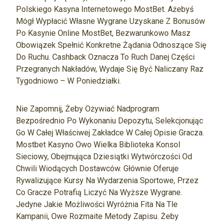
Polskiego Kasyna Internetowego MostBet. Ażebyś
Mógł Wypłacić Własne Wygrane Uzyskane Z Bonusów
Po Kasynie Online MostBet, Bezwarunkowo Masz
Obowiązek Spełnić Konkretne Żądania Odnoszące Się
Do Ruchu. Cashback Oznacza To Ruch Danej Części
Przegranych Nakładów, Wydaje Się Być Naliczany Raz
Tygodniowo – W Poniedziałki.
Nie Zapomnij, Żeby Ożywiać Nadprogram
Bezpośrednio Po Wykonaniu Depozytu, Selekcjonując
Go W Całej Właściwej Zakładce W Całej Opisie Gracza.
Mostbet Kasyno Owo Wielka Biblioteka Konsol
Sieciowy, Obejmująca Dziesiątki Wytwórczości Od
Chwili Wiodących Dostawców. Głównie Oferuje
Rywalizujące Kursy Na Wydarzenia Sportowe, Przez
Co Gracze Potrafią Liczyć Na Wyższe Wygrane.
Jedyne Jakie Możliwości Wyróżnia Fita Na Tle
Kampanii, Owe Rozmaite Metody Zapisu. Żeby