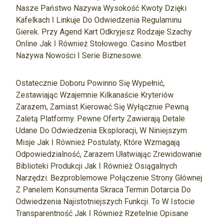
Nasze Państwo Nazywa Wysokość Kwoty Dzięki
Kafelkach I Linkuje Do Odwiedzenia Regulaminu
Gierek. Przy Agend Kart Odkryjesz Rodzaje Szachy
Online Jak I Również Stołowego. Casino Mostbet
Nazywa Nowości I Serie Biznesowe.
Ostatecznie Doboru Powinno Się Wypełnić,
Zestawiając Wzajemnie Kilkanaście Kryteriów
Zarazem, Zamiast Kierować Się Wyłącznie Pewną
Zaletą Platformy. Pewne Oferty Zawierają Detale
Udane Do Odwiedzenia Eksploracji, W Niniejszym
Misje Jak I Również Postulaty, Które Wzmagają
Odpowiedzialność, Zarazem Ułatwiając Zrewidowanie
Biblioteki Produkcji Jak I Również Osiągalnych
Narzędzi. Bezproblemowe Połączenie Strony Głównej
Z Panelem Konsumenta Skraca Termin Dotarcia Do
Odwiedzenia Najistotniejszych Funkcji. To W Istocie
Transparentność Jak I Również Rzetelnie Opisane