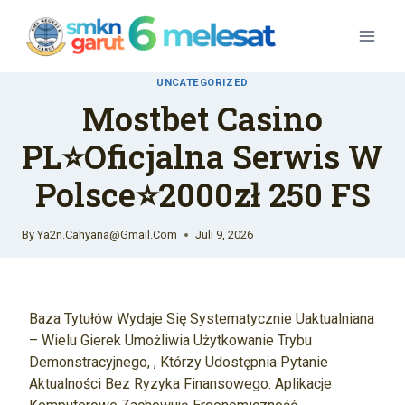
Skip
To
Content
UNCATEGORIZED
Mostbet Casino
PL⭐️Oficjalna Serwis W
Polsce⭐️2000zł 250 FS
By
Ya2n.cahyana@gmail.com
Juli 9, 2026
Baza Tytułów Wydaje Się Systematycznie Uaktualniana
– Wielu Gierek Umożliwia Użytkowanie Trybu
Demonstracyjnego, , Którzy Udostępnia Pytanie
Aktualności Bez Ryzyka Finansowego. Aplikacje