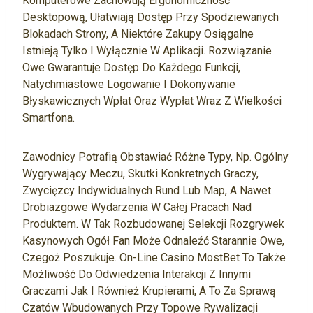
Komputerowe Zachowują Ergonomiczność
Desktopową, Ułatwiają Dostęp Przy Spodziewanych
Blokadach Strony, A Niektóre Zakupy Osiągalne
Istnieją Tylko I Wyłącznie W Aplikacji. Rozwiązanie
Owe Gwarantuje Dostęp Do Każdego Funkcji,
Natychmiastowe Logowanie I Dokonywanie
Błyskawicznych Wpłat Oraz Wypłat Wraz Z Wielkości
Smartfona.
Zawodnicy Potrafią Obstawiać Różne Typy, Np. Ogólny
Wygrywający Meczu, Skutki Konkretnych Graczy,
Zwycięzcy Indywidualnych Rund Lub Map, A Nawet
Drobiazgowe Wydarzenia W Całej Pracach Nad
Produktem. W Tak Rozbudowanej Selekcji Rozgrywek
Kasynowych Ogół Fan Może Odnaleźć Starannie Owe,
Czegoż Poszukuje. On-Line Casino MostBet To Także
Możliwość Do Odwiedzenia Interakcji Z Innymi
Graczami Jak I Również Krupierami, A To Za Sprawą
Czatów Wbudowanych Przy Topowe Rywalizacji