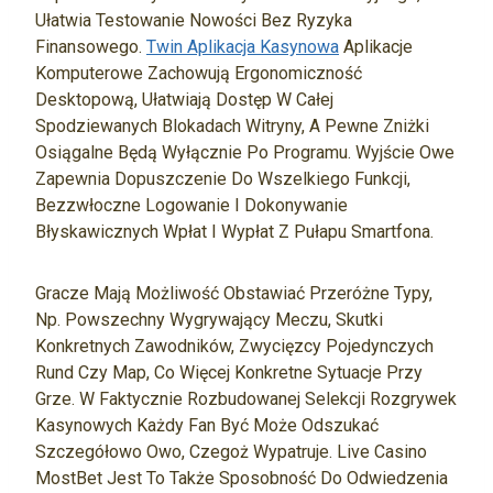
Ułatwia Testowanie Nowości Bez Ryzyka
Finansowego.
Twin Aplikacja Kasynowa
Aplikacje
Komputerowe Zachowują Ergonomiczność
Desktopową, Ułatwiają Dostęp W Całej
Spodziewanych Blokadach Witryny, A Pewne Zniżki
Osiągalne Będą Wyłącznie Po Programu. Wyjście Owe
Zapewnia Dopuszczenie Do Wszelkiego Funkcji,
Bezzwłoczne Logowanie I Dokonywanie
Błyskawicznych Wpłat I Wypłat Z Pułapu Smartfona.
Gracze Mają Możliwość Obstawiać Przeróżne Typy,
Np. Powszechny Wygrywający Meczu, Skutki
Konkretnych Zawodników, Zwycięzcy Pojedynczych
Rund Czy Map, Co Więcej Konkretne Sytuacje Przy
Grze. W Faktycznie Rozbudowanej Selekcji Rozgrywek
Kasynowych Każdy Fan Być Może Odszukać
Szczegółowo Owo, Czegoż Wypatruje. Live Casino
MostBet Jest To Także Sposobność Do Odwiedzenia