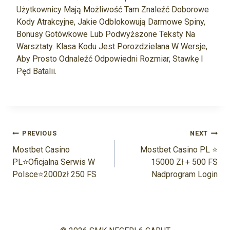
Użytkownicy Mają Możliwość Tam Znaleźć Doborowe
Kody Atrakcyjne, Jakie Odblokowują Darmowe Spiny,
Bonusy Gotówkowe Lub Podwyższone Teksty Na
Warsztaty. Klasa Kodu Jest Porozdzielana W Wersje,
Aby Prosto Odnaleźć Odpowiedni Rozmiar, Stawkę I
Pęd Batalii.
Navigasi
PREVIOUS
NEXT
Pos
Mostbet Casino
Mostbet Casino PL ⭐
PL⭐️Oficjalna Serwis W
15000 Zł + 500 FS
Polsce⭐️2000zł 250 FS
Nadprogram Login