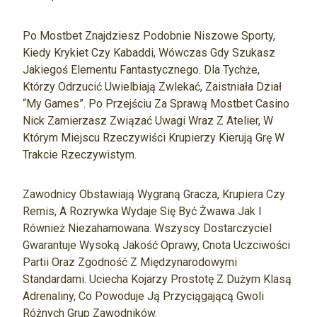
Po Mostbet Znajdziesz Podobnie Niszowe Sporty,
Kiedy Krykiet Czy Kabaddi, Wówczas Gdy Szukasz
Jakiegoś Elementu Fantastycznego. Dla Tychże,
Którzy Odrzucić Uwielbiają Zwlekać, Zaistniała Dział
“My Games”. Po Przejściu Za Sprawą Mostbet Casino
Nick Zamierzasz Związać Uwagi Wraz Z Atelier, W
Którym Miejscu Rzeczywiści Krupierzy Kierują Grę W
Trakcie Rzeczywistym.
Zawodnicy Obstawiają Wygraną Gracza, Krupiera Czy
Remis, A Rozrywka Wydaje Się Być Żwawa Jak I
Również Niezahamowana. Wszyscy Dostarczyciel
Gwarantuje Wysoką Jakość Oprawy, Cnota Uczciwości
Partii Oraz Zgodność Z Międzynarodowymi
Standardami. Uciecha Kojarzy Prostotę Z Dużym Klasą
Adrenaliny, Co Powoduje Ją Przyciągającą Gwoli
Różnych Grup Zawodników.