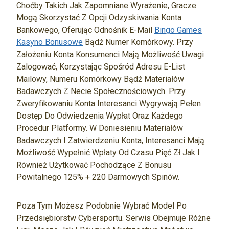
Choćby Takich Jak Zapomniane Wyrażenie, Gracze
Mogą Skorzystać Z Opcji Odzyskiwania Konta
Bankowego, Oferując Odnośnik E-Mail
Bingo Games
Kasyno Bonusowe
Bądź Numer Komórkowy. Przy
Założeniu Konta Konsumenci Mają Możliwość Uwagi
Zalogować, Korzystając Spośród Adresu E-List
Mailowy, Numeru Komórkowy Bądź Materiałów
Badawczych Z Necie Społecznościowych. Przy
Zweryfikowaniu Konta Interesanci Wygrywają Pełen
Dostęp Do Odwiedzenia Wypłat Oraz Każdego
Procedur Platformy. W Doniesieniu Materiałów
Badawczych I Zatwierdzeniu Konta, Interesanci Mają
Możliwość Wypełnić Wpłaty Od Czasu Pięć Zł Jak I
Również Użytkować Pochodzące Z Bonusu
Powitalnego 125% + 220 Darmowych Spinów.
Poza Tym Możesz Podobnie Wybrać Model Po
Przedsiębiorstw Cybersportu. Serwis Obejmuje Różne