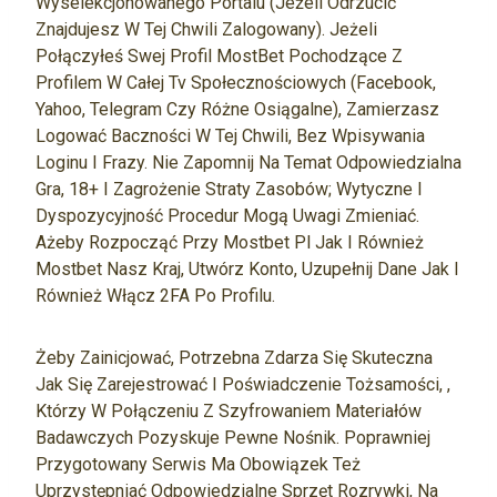
Wyselekcjonowanego Portalu (jeżeli Odrzucić
Znajdujesz W Tej Chwili Zalogowany). Jeżeli
Połączyłeś Swej Profil MostBet Pochodzące Z
Profilem W Całej Tv Społecznościowych (Facebook,
Yahoo, Telegram Czy Różne Osiągalne), Zamierzasz
Logować Baczności W Tej Chwili, Bez Wpisywania
Loginu I Frazy. Nie Zapomnij Na Temat Odpowiedzialna
Gra, 18+ I Zagrożenie Straty Zasobów; Wytyczne I
Dyspozycyjność Procedur Mogą Uwagi Zmieniać.
Ażeby Rozpocząć Przy Mostbet Pl Jak I Również
Mostbet Nasz Kraj, Utwórz Konto, Uzupełnij Dane Jak I
Również Włącz 2FA Po Profilu.
Żeby Zainicjować, Potrzebna Zdarza Się Skuteczna
Jak Się Zarejestrować I Poświadczenie Tożsamości, ,
Którzy W Połączeniu Z Szyfrowaniem Materiałów
Badawczych Pozyskuje Pewne Nośnik. Poprawniej
Przygotowany Serwis Ma Obowiązek Też
Uprzystępniać Odpowiedzialne Sprzęt Rozrywki, Na