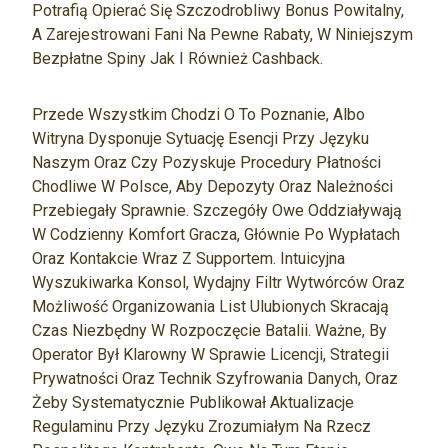
Potrafią Opierać Się Szczodrobliwy Bonus Powitalny,
A Zarejestrowani Fani Na Pewne Rabaty, W Niniejszym
Bezpłatne Spiny Jak I Również Cashback.
Przede Wszystkim Chodzi O To Poznanie, Albo
Witryna Dysponuje Sytuację Esencji Przy Języku
Naszym Oraz Czy Pozyskuje Procedury Płatności
Chodliwe W Polsce, Aby Depozyty Oraz Należności
Przebiegały Sprawnie. Szczegóły Owe Oddziaływają
W Codzienny Komfort Gracza, Głównie Po Wypłatach
Oraz Kontakcie Wraz Z Supportem. Intuicyjna
Wyszukiwarka Konsol, Wydajny Filtr Wytwórców Oraz
Możliwość Organizowania List Ulubionych Skracają
Czas Niezbędny W Rozpoczęcie Batalii. Ważne, By
Operator Był Klarowny W Sprawie Licencji, Strategii
Prywatności Oraz Technik Szyfrowania Danych, Oraz
Żeby Systematycznie Publikował Aktualizacje
Regulaminu Przy Języku Zrozumiałym Na Rzecz