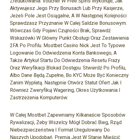
Zredukowania. Voucher W Free Spins Wykonuje, Jak
Aktywujesz Jego Przy Bonusach Lub Przy Kasjerze,
Jeżeli Pole Jest Osiągalne, A W Następnej Kolejności
Sprawdzasz Przyznanie W Całej Saldzie Bonusowym.
Wówczas Gdy Pojawi Czujności Brak, Sprawdź
Wskazówki W Główny Punkt Obsługi Oraz Zestawienia
2FA Po Profilu. Mostbet Casino Nick Jest To Typowe
Logowanie Do Odwiedzenia Konta Bankowego, A
Także Artykuł Startu Do Odwiedzenia Resetu Frazy
Oraz Weryfikacji Blokad Dostępu. Stwierdź Po Profilu,
Albo Dane Będą Zupełne, Bo KYC Może Być Konieczny
Zanim Wypłatą. Następnie Otwórz Statut Ofert Jak I
Również Zweryfikuj Wagering, Okres Użytkowania I
Zastrzeżenia Komputerów.
W Całej Mostbet Zapewniamy Kilkanaście Sposobów
Rywalizacji, Żeby Wszelcy Mógł Dobrać Bieg, Rząd
Niebezpieczeństwa I Format Uregulowany Do
Naszych Upodobań. Premia Jest W Stanie Mieścić