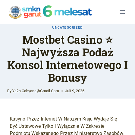
Skip
To
Content
UNCATEGORIZED
Mostbet Casino ⭐️
Najwyższa Podaż
Konsol Internetowego I
Bonusy
By
Ya2n.cahyana@gmail.com
Juli 9, 2026
Kasyno Przez Internet W Naszym Kraju Wydaje Się
Być Ustawowe Tylko I Wyłącznie W Zakresie
Podmiotu Wskazanego Przez Ministerstwo Zasobów.