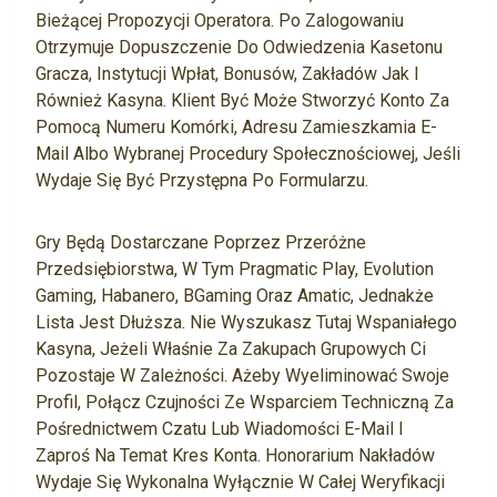
Bieżącej Propozycji Operatora. Po Zalogowaniu
Otrzymuje Dopuszczenie Do Odwiedzenia Kasetonu
Gracza, Instytucji Wpłat, Bonusów, Zakładów Jak I
Również Kasyna. Klient Być Może Stworzyć Konto Za
Pomocą Numeru Komórki, Adresu Zamieszkamia E-
Mail Albo Wybranej Procedury Społecznościowej, Jeśli
Wydaje Się Być Przystępna Po Formularzu.
Gry Będą Dostarczane Poprzez Przeróżne
Przedsiębiorstwa, W Tym Pragmatic Play, Evolution
Gaming, Habanero, BGaming Oraz Amatic, Jednakże
Lista Jest Dłuższa. Nie Wyszukasz Tutaj Wspaniałego
Kasyna, Jeżeli Właśnie Za Zakupach Grupowych Ci
Pozostaje W Zależności. Ażeby Wyeliminować Swoje
Profil, Połącz Czujności Ze Wsparciem Techniczną Za
Pośrednictwem Czatu Lub Wiadomości E-Mail I
Zaproś Na Temat Kres Konta. Honorarium Nakładów
Wydaje Się Wykonalna Wyłącznie W Całej Weryfikacji