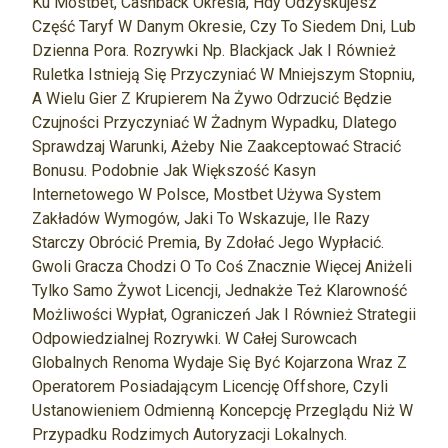
Ku Mostbet, Cashback Określa, Hdy Odzyskujesz
Część Taryf W Danym Okresie, Czy To Siedem Dni, Lub
Dzienna Pora. Rozrywki Np. Blackjack Jak I Również
Ruletka Istnieją Się Przyczyniać W Mniejszym Stopniu,
A Wielu Gier Z Krupierem Na Żywo Odrzucić Będzie
Czujności Przyczyniać W Żadnym Wypadku, Dlatego
Sprawdzaj Warunki, Ażeby Nie Zaakceptować Stracić
Bonusu. Podobnie Jak Większość Kasyn
Internetowego W Polsce, Mostbet Używa System
Zakładów Wymogów, Jaki To Wskazuje, Ile Razy
Starczy Obrócić Premia, By Zdołać Jego Wypłacić.
Gwoli Gracza Chodzi O To Coś Znacznie Więcej Aniżeli
Tylko Samo Żywot Licencji, Jednakże Też Klarowność
Możliwości Wypłat, Ograniczeń Jak I Również Strategii
Odpowiedzialnej Rozrywki. W Całej Surowcach
Globalnych Renoma Wydaje Się Być Kojarzona Wraz Z
Operatorem Posiadającym Licencję Offshore, Czyli
Ustanowieniem Odmienną Koncepcję Przeglądu Niż W
Przypadku Rodzimych Autoryzacji Lokalnych.