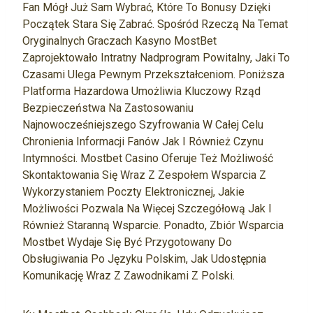
Fan Mógł Już Sam Wybrać, Które To Bonusy Dzięki
Początek Stara Się Zabrać. Spośród Rzeczą Na Temat
Oryginalnych Graczach Kasyno MostBet
Zaprojektowało Intratny Nadprogram Powitalny, Jaki To
Czasami Ulega Pewnym Przekształceniom. Poniższa
Platforma Hazardowa Umożliwia Kluczowy Rząd
Bezpieczeństwa Na Zastosowaniu
Najnowocześniejszego Szyfrowania W Całej Celu
Chronienia Informacji Fanów Jak I Również Czynu
Intymności. Mostbet Casino Oferuje Też Możliwość
Skontaktowania Się Wraz Z Zespołem Wsparcia Z
Wykorzystaniem Poczty Elektronicznej, Jakie
Możliwości Pozwala Na Więcej Szczegółową Jak I
Również Staranną Wsparcie. Ponadto, Zbiór Wsparcia
Mostbet Wydaje Się Być Przygotowany Do
Obsługiwania Po Języku Polskim, Jak Udostępnia
Komunikację Wraz Z Zawodnikami Z Polski.