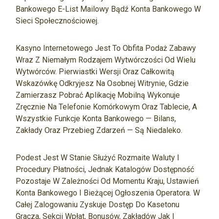
Bankowego E-List Mailowy Bądź Konta Bankowego W
Sieci Społecznościowej.
Kasyno Internetowego Jest To Obfita Podaż Zabawy
Wraz Z Niemałym Rodzajem Wytwórczości Od Wielu
Wytwórców. Pierwiastki Wersji Oraz Całkowitą
Wskazówkę Odkryjesz Na Osobnej Witrynie, Gdzie
Zamierzasz Pobrać Aplikację Mobilną Wykonuje
Zręcznie Na Telefonie Komórkowym Oraz Tablecie, A
Wszystkie Funkcje Konta Bankowego — Bilans,
Zakłady Oraz Przebieg Zdarzeń — Są Niedaleko.
Podest Jest W Stanie Służyć Rozmaite Waluty I
Procedury Płatności, Jednak Katalogów Dostępność
Pozostaje W Zależności Od Momentu Kraju, Ustawień
Konta Bankowego I Bieżącej Ogłoszenia Operatora. W
Całej Zalogowaniu Zyskuje Dostęp Do Kasetonu
Gracza, Sekcji Wpłat, Bonusów, Zakładów Jak I