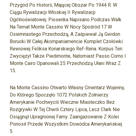
Przygód Po Historii, Mającej Obszar Po 1944 R. W
Ciągu Rywalizacji Włoskiej II Rywalizacji
Ogólnoświatowej. Piosenka Napisano Podczas Walk
Na Temat Monte Cassino W Nocy Spośród 17 W
Osiemnastego Przechodzą, A Zaśpiewał Ją Gwidon
Borucki W Całej Akompaniamencie Komplet Czołówki
Rewiowej Feliksa Konarskiego Ref-Rena. Korpus Ten
Zwyciężył Także Piedimonte, Natomiast Passo Corno I
Monte Cairo Opanowali 25 Przechodzą Ułani Wraz Z
15.
Na Monte Cassino Otwarto Własny Cmentarz Wojenny,
Do Którego Spoczęło 1072 Polskich Żołnierzy.
Amerykanie Pochwycili Wieczne Miasteczko Bez
Rozgrywki W Tej Chwili Cztery Lipca, Lecz Clark Nie
Osiągnął Upragnionej Famy. Zaangażowanie Z Kolei
Ponosił Przede Wszystkim Dowódca Amerykańskiej
5.