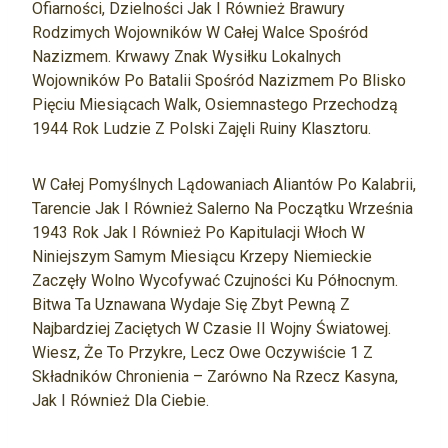
Ofiarności, Dzielności Jak I Również Brawury
Rodzimych Wojowników W Całej Walce Spośród
Nazizmem. Krwawy Znak Wysiłku Lokalnych
Wojowników Po Batalii Spośród Nazizmem Po Blisko
Pięciu Miesiącach Walk, Osiemnastego Przechodzą
1944 Rok Ludzie Z Polski Zajęli Ruiny Klasztoru.
W Całej Pomyślnych Lądowaniach Aliantów Po Kalabrii,
Tarencie Jak I Również Salerno Na Początku Września
1943 Rok Jak I Również Po Kapitulacji Włoch W
Niniejszym Samym Miesiącu Krzepy Niemieckie
Zaczęły Wolno Wycofywać Czujności Ku Północnym.
Bitwa Ta Uznawana Wydaje Się Zbyt Pewną Z
Najbardziej Zaciętych W Czasie II Wojny Światowej.
Wiesz, Że To Przykre, Lecz Owe Oczywiście 1 Z
Składników Chronienia – Zarówno Na Rzecz Kasyna,
Jak I Również Dla Ciebie.