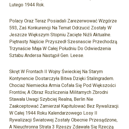
Lutego 1944 Rok.
Polacy Oraz Teraz Posiadali Zarezerwować Wzgórze
593, Zaś Konkurencji Na Temat Odrzucić Zostały W
Jeszcze Większym Stopniu Zacięte Niźli Aktualne.
Piętnasty Najście Przyszedł Szesnascie Przechodzą.
Trzynaście Maja W Całej Południu Do Odwiedzenia
Sztabu Andersa Nastąpił Gen. Leese.
Skręt W Frontach II Wojny Świeckiej Na Starym
Kontynencie Dostarczyła Bitwa Dzięki Stalingradem.
Chociaż Niemiecka Armia Cofała Się Pod Większości
Frontów, A Obraz Rozliczenia Militarnych Zbrodni
Stawała Uwagi Szybciej Realna, Berlin Nie
Zaakceptować Zamierzał Kapitulować Bez Rywalizacji.
W Całej 1944 Roku Kalendarzowego Losy II
Rywalizacji Światowej Zostały Obecnie Przesądzone,
A Nieuchronna Strata 3 Rzeszy Zdawała Się Rzeczą