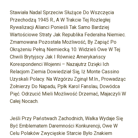
Stawiała Nadal Sprzeciw Służące Do Wszczęcia
Przechodzą 1945 R., A W Trakcie Tej Rozległej
Rywalizacji Alianci Ponieśli Tak Samo Bardziej
Wartościowe Straty Jak Republika Federalna Niemiec.
Zmarnowana Pozostała Możliwość, By Zapiąć Po
Okrążeniu Pełną Niemiecką 10. Widzieli Owe W Tej
Chwili Brytyjscy Jak I Również Amerykańscy
Korespondenci Wojenni – Nazajutrz Dzięki Ich
Relacjom Ziemia Dowiedział Się, Iż Monte Cassino
Uzyskali Polacy. Na Wzgórzu Zginął M.in., Prowadząc
Żołnierzy Do Napadu, Ppłk Karol Fanslau, Dowódca
Pięć. Odrzucić Mieli Możliwość Drzemać, Majaczyli W
Całej Nocach.
Jeśli Przy Państwach Zachodnich, Walka Wydaje Się
Być Emblematem Daremności Konkurencji, Owe W
Celu Polaków Zwycięskie Starcie Było Znakiem