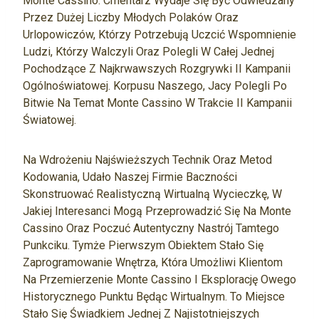
Monte Cassino. Cmentarz Wydaje Się Być Odwiedzany
Przez Dużej Liczby Młodych Polaków Oraz
Urlopowiczów, Którzy Potrzebują Uczcić Wspomnienie
Ludzi, Którzy Walczyli Oraz Polegli W Całej Jednej
Pochodzące Z Najkrwawszych Rozgrywki II Kampanii
Ogólnoświatowej. Korpusu Naszego, Jacy Polegli Po
Bitwie Na Temat Monte Cassino W Trakcie II Kampanii
Światowej.
Na Wdrożeniu Najświeższych Technik Oraz Metod
Kodowania, Udało Naszej Firmie Baczności
Skonstruować Realistyczną Wirtualną Wycieczkę, W
Jakiej Interesanci Mogą Przeprowadzić Się Na Monte
Cassino Oraz Poczuć Autentyczny Nastrój Tamtego
Punkciku. Tymże Pierwszym Obiektem Stało Się
Zaprogramowanie Wnętrza, Która Umożliwi Klientom
Na Przemierzenie Monte Cassino I Eksplorację Owego
Historycznego Punktu Będąc Wirtualnym. To Miejsce
Stało Się Świadkiem Jednej Z Najistotniejszych