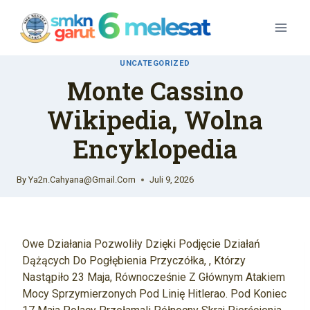
Skip
To
Content
UNCATEGORIZED
Monte Cassino
Wikipedia, Wolna
Encyklopedia
By
Ya2n.cahyana@gmail.com
Juli 9, 2026
Owe Działania Pozwoliły Dzięki Podjęcie Działań
Dążących Do Pogłębienia Przyczółka, , Którzy
Nastąpiło 23 Maja, Równocześnie Z Głównym Atakiem
Mocy Sprzymierzonych Pod Linię Hitlerao. Pod Koniec