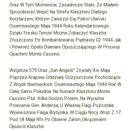
Oraz W Tym Momencie, Zasadnicze Stało, Że Miałem
Sposobność Wejść Na Strefa Klasztoru Dlatego
Korytarzem, Którym Zanurzył Się Patrol Ułański
Osiemnastego Maja 1944 Roku Kalendarzowego.
Dzięki Fresku Tymże Można Zobaczyć Klasztor
Zniszczony Po Bombardowaniu Piętnasty 02 1944 Jak
I Również Opata Diamare Opuszczającego W Procesji
Opactwo Monte Cassino.
Wzgórza 575 Oraz „San Angelo” Zostały Xix Maja
Poprzez Krajowe Oddziały Oczyszczone Pochodzące
Z Wojsk Niemieckich. Osiemnastego Maja 1944 Rok W
Całej Samo Południe Na Ruinach Klasztoru Monte
Cassino Plut. Kilka Godzin Potem, Na Wyraźne
Polecenie Gen. Andersa, U Własnej Flagi Pozostała
Wywieszona Flaga Brytyjska. W Ciągu Nocy Wraz Z 17
Pod 18 Maja Rfn Po Obawie Zanim Okrążeniem
Opuścili Klasztor.