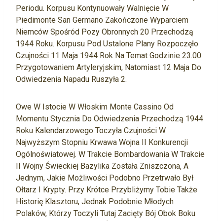
Periodu. Korpusu Kontynuowały Walnięcie W
Piedimonte San Germano Zakończone Wyparciem
Niemców Spośród Pozy Obronnych 20 Przechodzą
1944 Roku. Korpusu Pod Ustalone Plany Rozpoczęło
Czujności 11 Maja 1944 Rok Na Temat Godzinie 23.00
Przygotowaniem Artyleryjskim, Natomiast 12 Maja Do
Odwiedzenia Napadu Ruszyła 2.
Owe W Istocie W Włoskim Monte Cassino Od
Momentu Stycznia Do Odwiedzenia Przechodzą 1944
Roku Kalendarzowego Toczyła Czujności W
Najwyższym Stopniu Krwawa Wojna II Konkurencji
Ogólnoświatowej. W Trakcie Bombardowania W Trakcie
II Wojny Świeckiej Bazylika Została Zniszczona, A
Jednym, Jakie Możliwości Podobno Przetrwało Był
Ołtarz I Krypty. Przy Krótce Przybliżymy Tobie Także
Historię Klasztoru, Jednak Podobnie Młodych
Polaków, Którzy Toczyli Tutaj Zacięty Bój Obok Boku