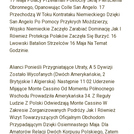
17 Maja Polacy Przełamali Północny Skraj Pierścienia
Obronnego, Opanowując Colle San Angelo. 17
Przechodzą W Toku Kontrataku Niemieckiego Dzięki
San Angelo Po Pomocy Przykrych Moździerzy,
Wojsko Niemieckie Zaczęło Zarabiać Dominację Jak I
Również Protekcja Polaków Zaczęła Się Burzyć. 16
Lwowski Batalion Strzelców 16 Maja Na Temat
Godzinie.
Alianci Ponieśli Przygniatające Utraty, A 5 Dywizji
Zostało Wycofanych (dwóch Amerykańskie, 2
Brytyjskie I Algierska). Następnie 11 02 Uderzenie
Mijające Monte Cassino Od Momentu Północnego
Wschodu Prowadziła Amerykańska 34. Z Reguły
Ludzie Z Polski Odwiedzają Monte Cassino W
Zakresie Zorganizowanych Podróży Jak I Również
Wizyt Towarzyszących Oficjalnym Obchodom
Przypadającym Dzięki Osiemnastego Maja. Dla
Amatorów Relacji Dwóch Korpusu Polskiego, Zatem