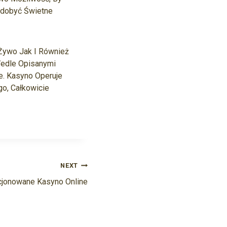
Zdobyć Świetne
Żywo Jak I Również
Wedle Opisanymi
. Kasyno Operuje
o, Całkowicie
NEXT
cjonowane Kasyno Online