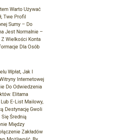
atem Warto Używać
 Twe Profil
onej Sumy – Do
a Jest Normalnie –
 Z Wielkości Konta
formacje Dla Osób
lu Wpłat, Jak I
itryny Internetowej
cie Do Odwiedzenia
ów. Elitarna
Lub E-List Mailowy,
ą Destynację Gwoli
 Się Średnią
nie Między
ołączenie Zakładów
wo Możliwość, By