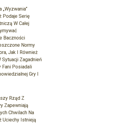
a „Wyzwania”
 Podaje Serię
niczą W Całej
rzymywać
ce Baczności
mieszczone Normy
ra, Jak I Również
 Sytuacji Zagadnień
 Fani Posiadali
owiedzialnej Gry I
ższy Rząd Z
wy Zapewniają
ych Chwilach Na
 Uciechy Istnieją