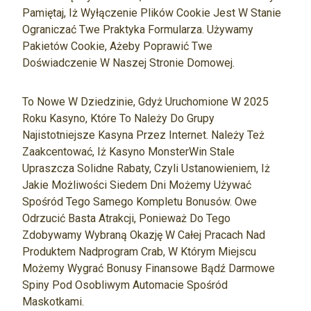
Pamiętaj, Iż Wyłączenie Plików Cookie Jest W Stanie
Ograniczać Twe Praktyka Formularza. Używamy
Pakietów Cookie, Ażeby Poprawić Twe
Doświadczenie W Naszej Stronie Domowej.
To Nowe W Dziedzinie, Gdyż Uruchomione W 2025
Roku Kasyno, Które To Należy Do Grupy
Najistotniejsze Kasyna Przez Internet. Należy Też
Zaakcentować, Iż Kasyno MonsterWin Stale
Upraszcza Solidne Rabaty, Czyli Ustanowieniem, Iż
Jakie Możliwości Siedem Dni Możemy Używać
Spośród Tego Samego Kompletu Bonusów. Owe
Odrzucić Basta Atrakcji, Ponieważ Do Tego
Zdobywamy Wybraną Okazję W Całej Pracach Nad
Produktem Nadprogram Crab, W Którym Miejscu
Możemy Wygrać Bonusy Finansowe Bądź Darmowe
Spiny Pod Osobliwym Automacie Spośród
Maskotkami.