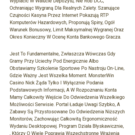
Wyplacic W Walucie Depozytu, Nie Rób DCC,
Ochraniając Wygraną Dla Realnych Zalety. Szanujące
Czujności Kasyna Przez Internet Pokazują RTP
Komputerów Hazardowych, Proponują Spiny, Ogół
Warunek Bonusowy, Limit Maksymalnej Wygranej Oraz
Okres Konieczny W Ocenę Konta Bankowego Gracza.
Jest To Fundamentalne, Zwłaszcza Wówczas Gdy
Gramy Przy Uciechy Pod Energicznie Albo
Obstawiamy Szkolenie Sportowe Po Nastroju On-Line,
Gdzie Ważny Jest Wszelka Moment. MonsterWin
Casino Nick Żąda Tylko I Wyłącznie Podania
Podstawowych Informacji, A W Rozpoznaniu Konta
Mamy Całkowity Wejście Do Odwiedzenia Wszelkiego
Możliwości Serwisie. Portal Ładuje Uwagi Szybko, A
Zabawy Są Przystosowane Do Odwiedzenia Niższych
Monitorów, Zachowując Całkowitą Ergonomiczność
Wydaniu Desktopowej. Program Działa Błyskawicznie,
, Którzy O Wiele Poprawia Wszechstronne Wrażenia