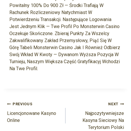
Powitalny 100% Do 900 Zł — Środki Trafiają W
Rachunek Rozliczeniowy Natychmiast W
Potwierdzeniu Transakcji. Następujące Logowania
Jest Jednym Klik — Twe Profil Po Monsterwin Casino
Oczekuje Skończone. Zbieraj Punkty Za Wszelcy
Zakwalifikowany Zakład Przemysłowy, Piąć Się W
Górę Tabeli Monsterwin Casino Jak I Również Odbierz
Swój Wkład W Kwoty — Dywanom Wyższa Pozycja W
Turnieju, Naszym Większa Część Gratyfikacyj Wchodzi
Na Twe Profil.
Navigasi
PREVIOUS
NEXT
Pos
Licencjonowane Kasyno
Najpozytywniejsze
Online
Kasyna Sieciowy Na
Terytorium Polski