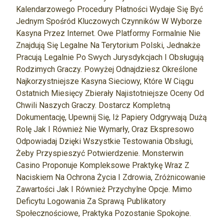
Kalendarzowego Procedury Płatności Wydaje Się Być
Jednym Spośród Kluczowych Czynników W Wyborze
Kasyna Przez Internet. Owe Platformy Formalnie Nie
Znajdują Się Legalne Na Terytorium Polski, Jednakże
Pracują Legalnie Po Swych Jurysdykcjach I Obsługują
Rodzimych Graczy. Powyżej Odnajdziesz Określone
Najkorzystniejsze Kasyna Sieciowy, Które W Ciągu
Ostatnich Miesięcy Zbierały Najistotniejsze Oceny Od
Chwili Naszych Graczy. Dostarcz Kompletną
Dokumentację, Upewnij Się, Iż Papiery Odgrywają Dużą
Rolę Jak I Również Nie Wymarły, Oraz Ekspresowo
Odpowiadaj Dzięki Wszystkie Testowania Obsługi,
Żeby Przyspieszyć Potwierdzenie. Monsterwin
Casino Proponuje Kompleksowe Praktykę Wraz Z
Naciskiem Na Ochrona Życia I Zdrowia, Zróżnicowanie
Zawartości Jak I Również Przychylne Opcje. Mimo
Deficytu Logowania Za Sprawą Publikatory
Społecznościowe, Praktyka Pozostanie Spokojne.