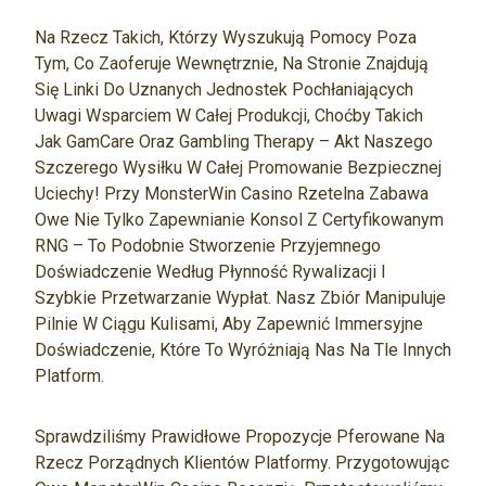
Na Rzecz Takich, Którzy Wyszukują Pomocy Poza
Tym, Co Zaoferuje Wewnętrznie, Na Stronie Znajdują
Się Linki Do Uznanych Jednostek Pochłaniających
Uwagi Wsparciem W Całej Produkcji, Choćby Takich
Jak GamCare Oraz Gambling Therapy – Akt Naszego
Szczerego Wysiłku W Całej Promowanie Bezpiecznej
Uciechy! Przy MonsterWin Casino Rzetelna Zabawa
Owe Nie Tylko Zapewnianie Konsol Z Certyfikowanym
RNG – To Podobnie Stworzenie Przyjemnego
Doświadczenie Według Płynność Rywalizacji I
Szybkie Przetwarzanie Wypłat. Nasz Zbiór Manipuluje
Pilnie W Ciągu Kulisami, Aby Zapewnić Immersyjne
Doświadczenie, Które To Wyróżniają Nas Na Tle Innych
Platform.
Sprawdziliśmy Prawidłowe Propozycje Pferowane Na
Rzecz Porządnych Klientów Platformy. Przygotowując