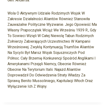
Gen. Andersa.
Wola O Aktywnym Udziale Rodzimych Wojsk W
Zakresie Działalności Aliantów Również Stanowiła
Zauważalne Polityczne Wyzwanie. Jego Opowieść Ma
Własny Prapoczątek Wciąż We Wrześniu 1939 R., Gdy
To Sowieci Wzięli W Całej Niewolę Tabun Rodzimych
Żołnierzy Zabierających Uczestnictwo W Kampanii
Wrześniowej. Zwykłą Kontynuacją Triumfów Aliantów
Na Sycylii Był Marsz Wojsk Sojuszniczych Pod
Północ. Cały Brzemię Konkurencji Spośród Anglikami I
Amerykanami Przejęli Niemcy, Obecnie Również
Obecnie Na Terytorium Italii. Najazd Aliantów
Doprowadził Do Odwiedzenia Straty Władzy Za
Sprawą Benito Mussoliniego, Kapitulacji Włoch Oraz
Wyłączenie Ich Z Wojny.