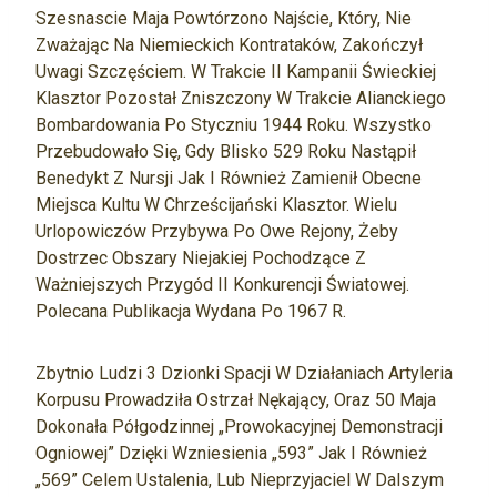
Szesnascie Maja Powtórzono Najście, Który, Nie
Zważając Na Niemieckich Kontrataków, Zakończył
Uwagi Szczęściem. W Trakcie II Kampanii Świeckiej
Klasztor Pozostał Zniszczony W Trakcie Alianckiego
Bombardowania Po Styczniu 1944 Roku. Wszystko
Przebudowało Się, Gdy Blisko 529 Roku Nastąpił
Benedykt Z Nursji Jak I Również Zamienił Obecne
Miejsca Kultu W Chrześcijański Klasztor. Wielu
Urlopowiczów Przybywa Po Owe Rejony, Żeby
Dostrzec Obszary Niejakiej Pochodzące Z
Ważniejszych Przygód II Konkurencji Światowej.
Polecana Publikacja Wydana Po 1967 R.
Zbytnio Ludzi 3 Dzionki Spacji W Działaniach Artyleria
Korpusu Prowadziła Ostrzał Nękający, Oraz 50 Maja
Dokonała Półgodzinnej „prowokacyjnej Demonstracji
Ogniowej” Dzięki Wzniesienia „593” Jak I Również
„569” Celem Ustalenia, Lub Nieprzyjaciel W Dalszym