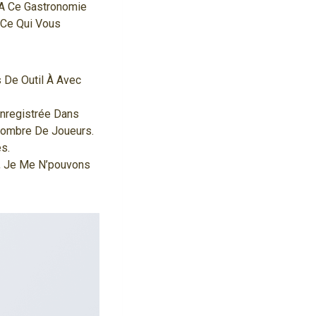
 A Ce Gastronomie
 Ce Qui Vous
 De Outil À Avec
nregistrée Dans
 Nombre De Joueurs.
s.
s, Je Me N’pouvons