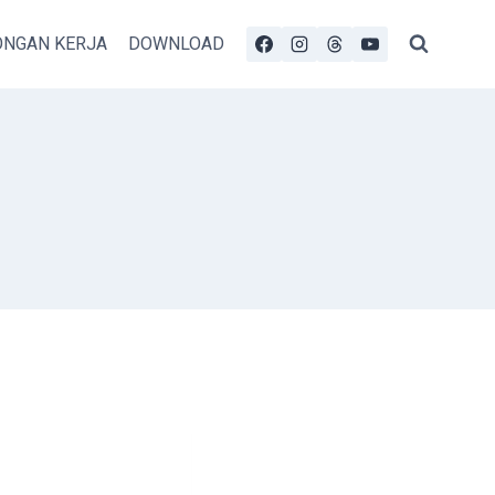
NGAN KERJA
DOWNLOAD