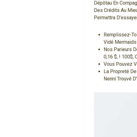
Dépôtau En Compagni
Des Crédits Au Mieu
Permettra D’essayer
Remplissez-Toi
Vidé Mermaids 
Nos Parieurs D
0,16 $, ! 100$,
Vous Pouvez Vo
La Propreté De
Nenni Trouvé D’