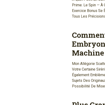
Prime. Le Spin — À 
Exercice Bonus Se 
Tous Les Précisions
Comment 
Embryon 
Machine 
Mon Allégorie Scatt
Votre Certaine Sirè
Également Emblèmes
Sujets Des Originau
Possibilité De Mis
Plus Gra