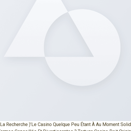
a Recherche )’le Casino Quelque Peu Étant À Au Moment Solid