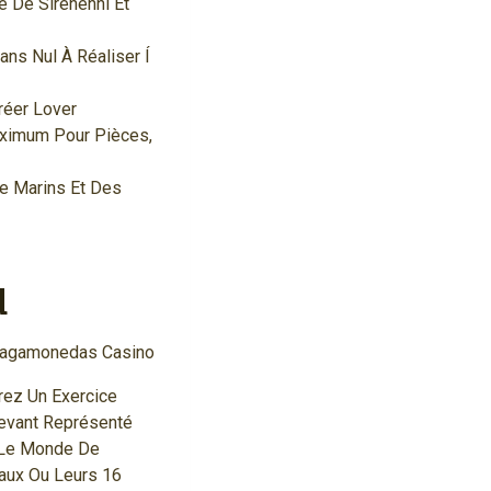
 De Sirènenni Et
ns Nul À Réaliser Í
réer Lover
aximum Pour Pièces,
e Marins Et Des
d
rez Un Exercice
evant Représenté
s Le Monde De
eaux Ou Leurs 16