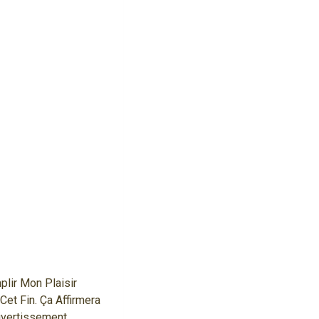
lir Mon Plaisir
Cet Fin. Ça Affirmera
ivertissement