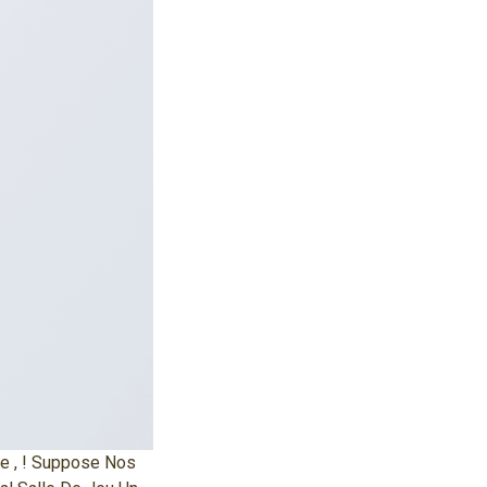
e , ! Suppose Nos