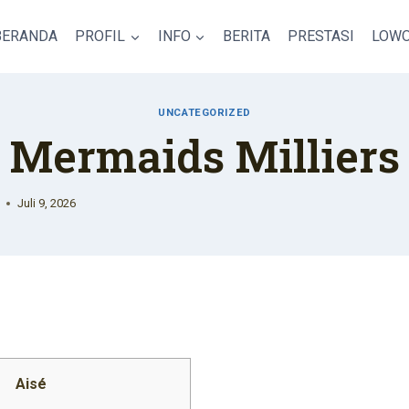
BERANDA
PROFIL
INFO
BERITA
PRESTASI
LOWO
UNCATEGORIZED
Mermaids Milliers
Juli 9, 2026
Aisé