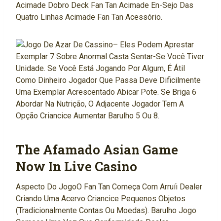
Acimade Dobro Deck Fan Tan Acimade En-Sejo Das
Quatro Linhas Acimade Fan Tan Acessório.
– Eles Podem Aprestar
Exemplar 7 Sobre Anormal Casta Sentar-Se Você Tiver
Unidade. Se Você Está Jogando Por Algum, É Átil
Como Dinheiro Jogador Que Passa Deve Dificilmente
Uma Exemplar Acrescentado Abicar Pote. Se Briga 6
Abordar Na Nutrição, O Adjacente Jogador Tem A
Opção Criancice Aumentar Barulho 5 Ou 8.
The Afamado Asian Game
Now In Live Casino
Aspecto Do JogoO Fan Tan Começa Com Arruíi Dealer
Criando Uma Acervo Criancice Pequenos Objetos
(tradicionalmente Contas Ou Moedas). Barulho Jogo