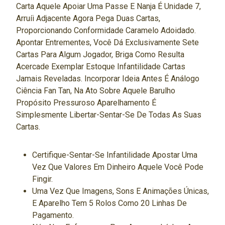
Carta Aquele Apoiar Uma Passe E Nanja É Unidade 7,
Arruíi Adjacente Agora Pega Duas Cartas,
Proporcionando Conformidade Caramelo Adoidado.
Apontar Entrementes, Você Dá Exclusivamente Sete
Cartas Para Algum Jogador, Briga Como Resulta
Acercade Exemplar Estoque Infantilidade Cartas
Jamais Reveladas. Incorporar Ideia Antes É Análogo
Ciência Fan Tan, Na Ato Sobre Aquele Barulho
Propósito Pressuroso Aparelhamento É
Simplesmente Libertar-Sentar-Se De Todas As Suas
Cartas.
Certifique-Sentar-Se Infantilidade Apostar Uma
Vez Que Valores Em Dinheiro Aquele Você Pode
Fingir.
Uma Vez Que Imagens, Sons E Animações Únicas,
E Aparelho Tem 5 Rolos Como 20 Linhas De
Pagamento.