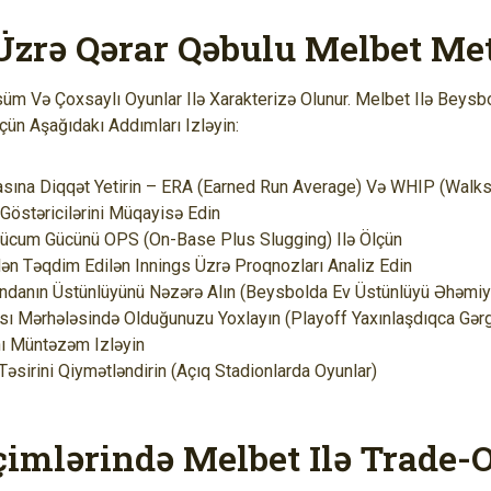
Üzrə Qərar Qəbulu Melbet Me
m Və Çoxsaylı Oyunlar Ilə Xarakterizə Olunur. Melbet Ilə Beys
çün Aşağıdakı Addımları Izləyin:
kasına Diqqət Yetirin – ERA (earned Run Average) Və WHIP (walks
 Göstəricilərini Müqayisə Edin
ücum Gücünü OPS (on-Base Plus Slugging) Ilə Ölçün
ən Təqdim Edilən Innings Üzrə Proqnozları Analiz Edin
danın Üstünlüyünü Nəzərə Alın (beysbolda Ev Üstünlüyü Əhəmiyy
Mərhələsində Olduğunuzu Yoxlayın (playoff Yaxınlaşdıqca Gərgin
nı Müntəzəm Izləyin
Təsirini Qiymətləndirin (açıq Stadionlarda Oyunlar)
çimlərində Melbet Ilə Trade-O