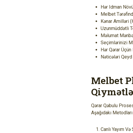
Hər Idman Növün
Melbet Tərəfind
Kənar Amilləri 
Uzunmüddətli Te
Məlumat Mənbələ
Seçimlərinizi Mə
Hər Qərar Üçün 
Nəticələri Qeyd
Melbet P
Qiymətlə
Qərar Qəbulu Prosesi
Aşağıdakı Metodları 
Canlı Yayım Və 