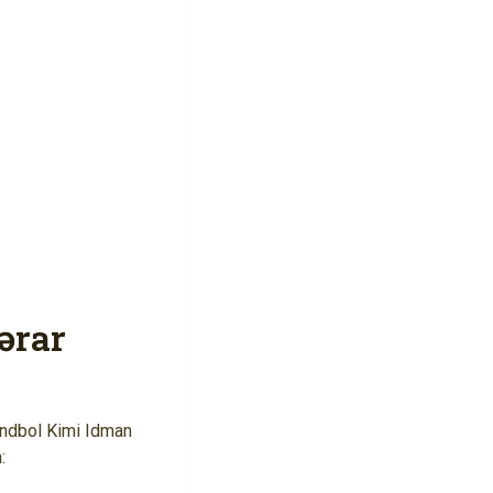
ərar
əndbol Kimi Idman
: