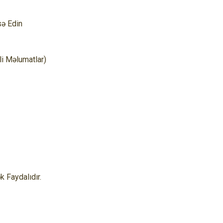
sə Edin
li Məlumatlar)
 Faydalıdır.