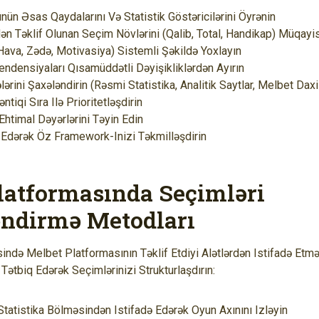
ün Əsas Qaydalarını Və Statistik Göstəricilərini Öyrənin
ən Təklif Olunan Seçim Növlərini (qalib, Total, Handikap) Müqayi
(hava, Zədə, Motivasiya) Sistemli Şəkildə Yoxlayın
ndensiyaları Qısamüddətli Dəyişikliklərdən Ayırın
rini Şaxələndirin (rəsmi Statistika, Analitik Saytlar, Melbet Daxi
ntiqi Sıra Ilə Prioritetləşdirin
Ehtimal Dəyərlərini Təyin Edin
 Edərək Öz Framework-Inizi Təkmilləşdirin
latformasında Seçimləri
ndirmə Metodları
ndə Melbet Platformasının Təklif Etdiyi Alətlərdən Istifadə Etmək
Tətbiq Edərək Seçimlərinizi Strukturlaşdırın:
Statistika Bölməsindən Istifadə Edərək Oyun Axınını Izləyin