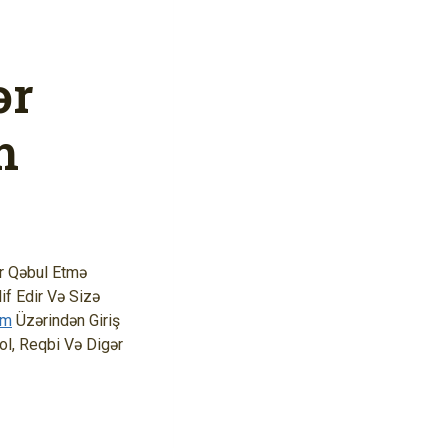
ər
m
r Qəbul Etmə
if Edir Və Sizə
om
Üzərindən Giriş
ol, Reqbi Və Digər