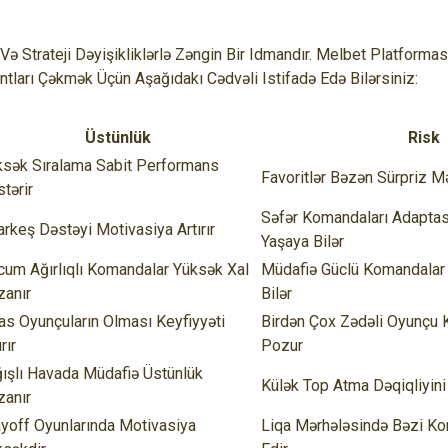
Və Strateji Dəyişikliklərlə Zəngin Bir Idmandır. Melbet Platforma
ntları Çəkmək Üçün Aşağıdakı Cədvəli Istifadə Edə Bilərsiniz:
Üstünlük
Risk
ksək Sıralama Sabit Performans
Favoritlər Bəzən Sürpriz Mə
tərir
Səfər Komandaları Adaptas
rkeş Dəstəyi Motivasiya Artırır
Yaşaya Bilər
um Ağırlıqlı Komandalar Yüksək Xal
Müdafiə Güclü Komandalar
zanır
Bilər
s Oyunçuların Olması Keyfiyyəti
Birdən Çox Zədəli Oyunçu 
rır
Pozur
ışlı Havada Müdafiə Üstünlük
Külək Top Atma Dəqiqliyini
zanır
yoff Oyunlarında Motivasiya
Liqa Mərhələsində Bəzi Ko