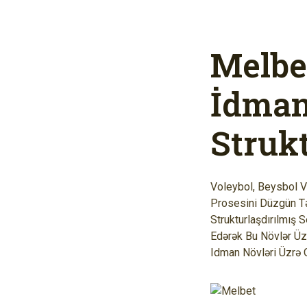
Melbe
İdman
Struk
Voleybol, Beysbol V
Prosesini Düzgün Tə
Strukturlaşdırılmış 
Edərək Bu Növlər Üzr
Idman Növləri Üzrə 