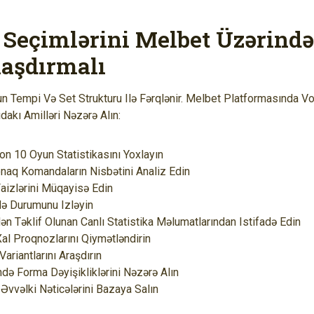
 Seçimlərini Melbet Üzərind
laşdırmalı
un Tempi Və Set Strukturu Ilə Fərqlənir. Melbet Platformasında V
akı Amilləri Nəzərə Alın:
n 10 Oyun Statistikasını Yoxlayın
naq Komandaların Nisbətini Analiz Edin
Faizlərini Müqayisə Edin
də Durumunu Izləyin
ən Təklif Olunan Canlı Statistika Məlumatlarından Istifadə Edin
Xal Proqnozlarını Qiymətləndirin
ariantlarını Araşdırın
ə Forma Dəyişikliklərini Nəzərə Alın
 Əvvəlki Nəticələrini Bazaya Salın