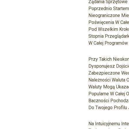
Żądania Sprzętowe 
Poprzednio Startem
Nieograniczone Mie
Poświęcenia W Całe
Pod Wszelkim Kroku
Stopnia Przeglądark
W Całej Programów 
Przy Takich Niesko
Dysponujesz Dojści
Zabezpieczone Wedl
Należności Waluta 
Waluty Mogą Ukazać 
Popularne W Całej O
Baczności Pochodząc
Do Twojego Profilu
Na Intuicyjnemu Int