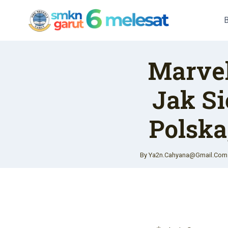
Skip
To
Content
Marvel
Jak S
Polska
By
Ya2n.cahyana@gmail.com