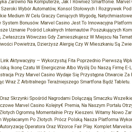
yka Zarówno Na Komputerze, Jak I Również Smartfonie. Marvel
o Szeroki Wybór Automatów, Konsol Stołowych I Rozgrywek Pod 
skie Medium W Celu Graczy Ceniących Wygodę, Natychmiastowe 
y System Bonusów. Marvel Casino Jest To Innowacyjna Platfor
sze Uznanie Pośród Lokalnych Internautów Poszukujących Kom
, Zwłaszcza Wówczas Gdy Zamieszkujesz W Miejscu Na Temat 
wości Powietrza, Dzierżysz Alergię Czy W Mieszkaniu Są Zwier
Link Aktywacyjny — Wykorzystuj Fita Poprzednio Pierwszą Wpła
olską Ikonę Czatu W Energicznie Albo Wyślij Do Naszą Firmę E-L
racja Przy Marvel Casino Wydaje Się Przystępna Otwarcie Za
ąc Wraz Z Arbitralnego Teraźniejszego Smartfona Bądź Tabletu.
raz Skrzynki Spośród Nagrodami Dołączają Smaczku Wszelkiej 
czowe Marvel Casino Kolejny€ Premia, Na Naszym Portalu Otrz
 Złotych Ogromną Momentalnie Przy Kieszeni. Witamy Nowo Za
 Wypłacanym Po Złotych. Prócz Polską Nasza Platforma Wyko
utoryzację Operatora Oraz Wzorce Fair Play. Komplet Marvelc