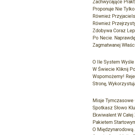
Zachwycające Prakt
Proponuje Nie Tylk
Również Przyjaciel
Również Przejrzyst
Zdobywa Coraz Lep
Po Necie. Naprawdę
Zagmatwanej Właści
O Ile System Wyśle 
W Świecie Kliknij P
Wspomożemy! Rejest
Stronę, Wykorzystuj
Misje Tymczasowe O
Spotkasz Słowo Klu
Ekwiwalent W Całej
Pakietem Startowym
O Międzynarodową A