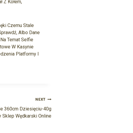
ał Z Kołem,
ięki Czemu Stale
Sprawdź, Albo Dane
Na Temat Selfie
artowe W Kasynie
dzenia Platformy I
NEXT
e 360cm Dziesięciu-40g
y Sklep Wędkarski Online