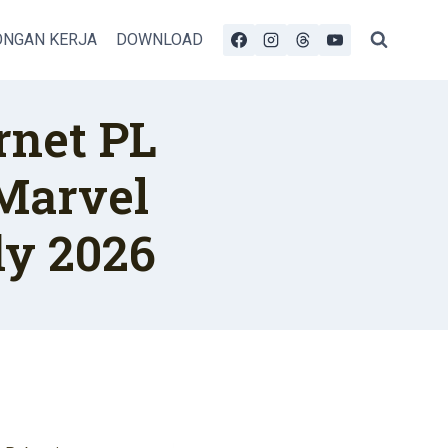
NGAN KERJA
DOWNLOAD
rnet PL
Marvel
dy 2026