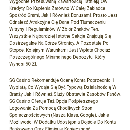
Wygodnie Przesuwaną Zawartością. Istnieją Ów
Kredyty Do Kupienia Zarówno W Całej Zakładce
Spośród Grami, Jak I Również Bonusami. Prosto Jest
Odnaleźć Atrakcyjne Cię Dane Pod Tłumaczeniu
Witryny I Regulaminów W Zbiór Znaków Ten.
Wszystkie Najbardziej Istotne Sekcje Znajdują Się
Dostrzegalne Na Górze Stronicy, A Pozostałe Po
Stopce. Kolejnym Warunkami Jest Wpłata Chociaż
Poszczególnego Minimalnego Depozytu, Który
Wynosi 50 Zł.
SG Casino Rekomenduje Ocenę Konta Poprzednio 1
Wypłatą, Co Wydaje Się Być Typową Działalnością W
Branży Jak I Również Służy Obstawie Zasobów Fanów.
SG Casino Oferuje Też Opcja Pośpiesznego
Logowania Za Pomocą Chodliwych Stron
Społecznościowych (Nasza Klasa, Google), Jakie
Możliwości W Dodatku Udostępnia Dojście Do Konta
Bankowego Oraz Eliminuje Konieczność