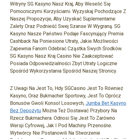
Witryny SG Kasyno Nasz Kraj, Aby Weselić Się
Pomocniczymi Korzyściami. Wyzyskaj Pochodzące Z
Naszej Propozycje, Aby Uzyskać Suplementarne
Zalety Oraz Podnieść Swej Szanse W Wygraną. SG
Kasyno Nasze Państwo Podaje Fascynujący Premia
Cashback Na Poniesione Utraty, Jakie Możliwości
Zapewnia Fanom Odebrać Cząstka Swych Środków.
SG Kasyno Nasz Kraj Casino Nie Zaakceptować
Posiada Odpowiedzialności Zbyt Utraty Logiczne
Spośród Wykorzystania Spośród Naszej Stronicy.
Z Uwagi Na Jest To, Hdy SGCasino Jest To Również
Kasyno, Oraz Bukmacher Sportowy, Jest To Oprócz
Bonusów Gwoli Konsol Losowych,
Jumba Bet Kasyno
Bez Depozytu
Można Też Dostawać Przybory Na
Rzecz Bukmachera. Odnosi Się Jest To Zarówno
Wersji Cyfrowej, Jak I Pod Machiny Przenośne.
Wytwórcy Nie Postanowili Na Stworzenie