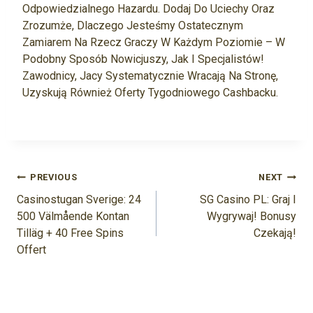
Odpowiedzialnego Hazardu. Dodaj Do Uciechy Oraz
Zrozumże, Dlaczego Jesteśmy Ostatecznym
Zamiarem Na Rzecz Graczy W Każdym Poziomie – W
Podobny Sposób Nowicjuszy, Jak I Specjalistów!
Zawodnicy, Jacy Systematycznie Wracają Na Stronę,
Uzyskują Również Oferty Tygodniowego Cashbacku.
Navigasi
PREVIOUS
NEXT
Pos
Casinostugan Sverige: 24
SG Casino PL: Graj I
500 Välmående Kontan
Wygrywaj! Bonusy
Tilläg + 40 Free Spins
Czekają!
Offert