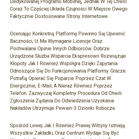
Dedykowanej Programu Mobilnej, Jednak W Tej Chwili
Coraz To Częściej Układa Czujności W Miejsce Owego
Faktycznie Dostosowane Strony Internetowe.
Oceniając Konkretną Platformę Powinno Się Upewnić
Baczności, Iż Ma Wymagane Licencje Oraz
Pochwalane Opinie Innych Odbiorców. Dobrze
Urządzona Służba Wsparcia Ekspresowo Rozwiązuje
Kłopoty Jak I Również Współgra Dzięki Zapytania
Odnoszące Się Do Funkcjonowania Platformy. Gracze
Potrafią Opierać Się Poparcie Poprzez Czat W
Energicznie, E-Mail, A Nieraz Również Poprzez
Telefon. Zazwyczaj Kompletny Procedura Od Chwili
Zgłoszenia Żądania Do Odwiedzenia Uzyskania
Nakładów Utrzymuje Pewien-3 Dzionki Robocze.
Spośród Lewej Jak I Również Prawej Witryny Istnieją
Wszystkie Zakładki, Oraz Centrum Wydaje Się Być