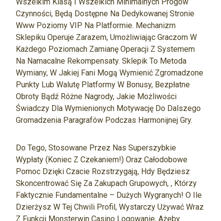
Wszelkim Klasą I Wszelkich Minimalnych Progów
Czynności, Będą Dostępne Na Dedykowanej Stronie
Www Poziomy VIP Na Platformie. Mechanizm
Sklepiku Operuje Zarazem, Umożliwiając Graczom W
Każdego Poziomach Zamianę Operacji Z Systemem
Na Namacalne Rekompensaty. Sklepik To Metoda
Wymiany, W Jakiej Fani Mogą Wymienić Zgromadzone
Punkty Lub Walutę Platformy W Bonusy, Bezpłatne
Obroty Bądź Różne Nagrody, Jakie Możliwości
Świadczy Dla Wymienionych Motywację Do Dalszego
Gromadzenia Paragrafów Podczas Harmonijnej Gry.
Do Tego, Stosowane Przez Nas Superszybkie
Wypłaty (koniec Z Czekaniem!) Oraz Całodobowe
Pomoc Dzięki Czacie Rozstrzygają, Hdy Będziesz
Skoncentrować Się Za Zakupach Grupowych, , Którzy
Faktycznie Fundamentalne – Dużych Wygranych! O Ile
Dzierżysz W Tej Chwili Profil, Wystarczy Używać Wraz
Z Funkcji Monsterwin Casino Logowanie, Ażeby