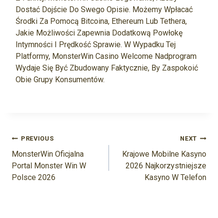
Dostać Dojście Do Swego Opisie. Możemy Wpłacać
Środki Za Pomocą Bitcoina, Ethereum Lub Tethera,
Jakie Możliwości Zapewnia Dodatkową Powłokę
Intymności I Prędkość Sprawie. W Wypadku Tej
Platformy, MonsterWin Casino Welcome Nadprogram
Wydaje Się Być Zbudowany Faktycznie, By Zaspokoić
Obie Grupy Konsumentów.
Navigasi
PREVIOUS
NEXT
Pos
MonsterWin Oficjalna
Krajowe Mobilne Kasyno
Portal Monster Win W
2026 Najkorzystniejsze
Polsce 2026
Kasyno W Telefon