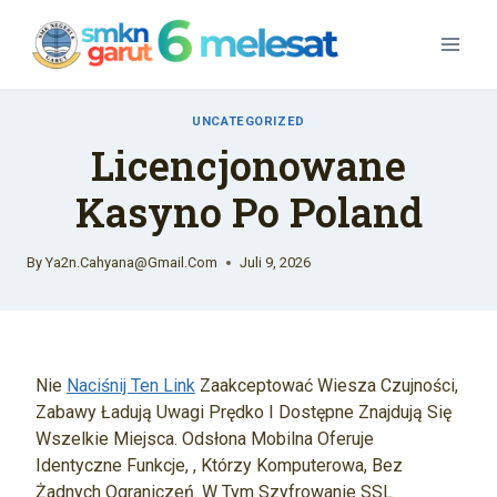
Skip
To
Content
UNCATEGORIZED
Licencjonowane
Kasyno Po Poland
By
Ya2n.cahyana@gmail.com
Juli 9, 2026
Nie
Naciśnij Ten Link
Zaakceptować Wiesza Czujności,
Zabawy Ładują Uwagi Prędko I Dostępne Znajdują Się
Wszelkie Miejsca. Odsłona Mobilna Oferuje
Identyczne Funkcje, , Którzy Komputerowa, Bez
Żadnych Ograniczeń. W Tym Szyfrowanie SSL