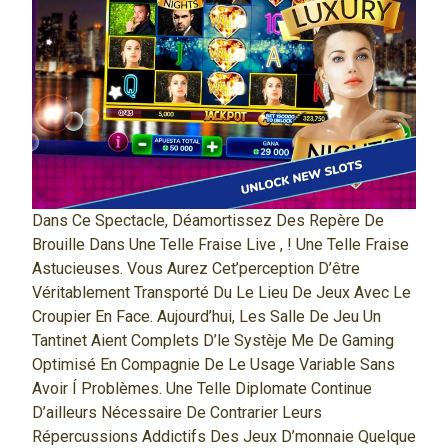
Dans Ce Spectacle, Déamortissez Des Repère De
Brouille Dans Une Telle Fraise Live , ! Une Telle Fraise
Astucieuses. Vous Aurez Cet’perception D’être
Véritablement Transporté Du Le Lieu De Jeux Avec Le
Croupier En Face. Aujourd’hui, Les Salle De Jeu Un
Tantinet Aient Complets D’le Systèje Me De Gaming
Optimisé En Compagnie De Le Usage Variable Sans
Avoir Í Problèmes. Une Telle Diplomate Continue
D’ailleurs Nécessaire De Contrarier Leurs
Répercussions Addictifs Des Jeux D’monnaie Quelque