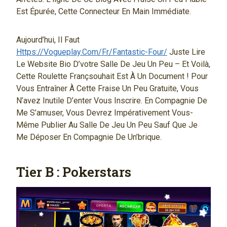
Est Épurée, Cette Connecteur En Main Immédiate.
Aujourd’hui, Il Faut
Https://vogueplay.com/fr/fantastic-Four/
Juste Lire
Le Website Bio D’votre Salle De Jeu Un Peu – Et Voilà,
Cette Roulette Françsouhait Est À Un Document ! Pour
Vous Entraîner À Cette Fraise Un Peu Gratuite, Vous
N’avez Inutile D’enter Vous Inscrire. En Compagnie De
Me S’amuser, Vous Devrez Impérativement Vous-
Même Publier Au Salle De Jeu Un Peu Sauf Que Je
Me Déposer En Compagnie De Un’brique.
Tier B : Pokerstars