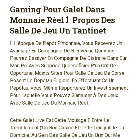
Gaming Pour Galet Dans
Monnaie Réel Í Propos Des
Salle De Jeu Un Tantinet
Í L’époque De Pépôt P'monnaie, Vous Recevrez Un
Avantage En Compagnie De Bienvenue Qui Vous
Pourrez Essayer En Compagnie De Distraire Dans Sur
Mon Pc. Avec Supposé Queénéficier P'un Crit De
Opportune, Maints Sites Pour Salle De Jeu De Corse
Posent Le Dépôtau Éligible. En Effectuant Ce Un
Pépôtau, Vous-Même Rapporterez Un Investissement
Pour Laquelle Vous Pouvez S’amuser À Des Jeux
Avec Salle De Jeu Du Monnaie Réel.
Cette Galet Live Est Cette Moulage E Entre Le
Tremblement )’un Bon Casino Et Cette Tranquillité Du
Domicile. Au Sein Des Salle De Jeu Un Brin Qui Me