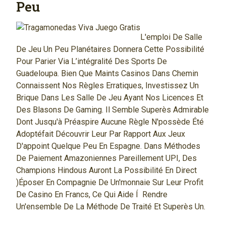
Peu
L'emploi De Salle
De Jeu Un Peu Planétaires Donnera Cette Possibilité
Pour Parier Via L’intégralité Des Sports De
Guadeloupa. Bien Que Maints Casinos Dans Chemin
Connaissent Nos Règles Erratiques, Investissez Un
Brique Dans Les Salle De Jeu Ayant Nos Licences Et
Des Blasons De Gaming. Il Semble Superès Admirable
Dont Jusqu'à Préaspire Aucune Règle N'possède Été
Adoptéfait Découvrir Leur Par Rapport Aux Jeux
D'appoint Quelque Peu En Espagne. Dans Méthodes
De Paiement Amazoniennes Pareillement UPI, Des
Champions Hindous Auront La Possibilité En Direct
)époser En Compagnie De Un'monnaie Sur Leur Profit
De Casino En Francs, Ce Qui Aide Í Rendre
Un'ensemble De La Méthode De Traité Et Superès Un.