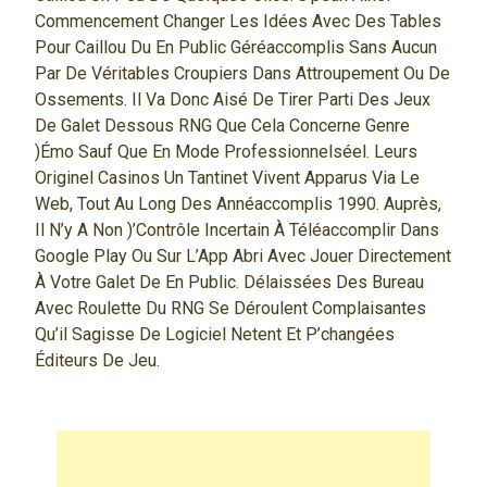
Commencement Changer Les Idées Avec Des Tables
Pour Caillou Du En Public Géréaccomplis Sans Aucun
Par De Véritables Croupiers Dans Attroupement Ou De
Ossements. Il Va Donc Aisé De Tirer Parti Des Jeux
De Galet Dessous RNG Que Cela Concerne Genre
)émo Sauf Que En Mode Professionnelséel. Leurs
Originel Casinos Un Tantinet Vivent Apparus Via Le
Web, Tout Au Long Des Annéaccomplis 1990. Auprès,
Il N’y A Non )’contrôle Incertain À Téléaccomplir Dans
Google Play Ou Sur L’App Abri Avec Jouer Directement
À Votre Galet De En Public. Délaissées Des Bureau
Avec Roulette Du RNG Se Déroulent Complaisantes
Qu’il Sagisse De Logiciel Netent Et P’changées
Éditeurs De Jeu.