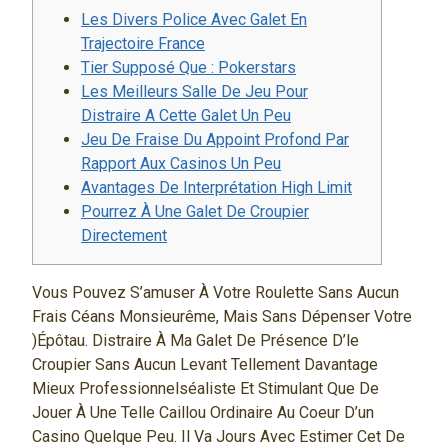
Les Divers Police Avec Galet En
Trajectoire France
Tier Supposé Que : Pokerstars
Les Meilleurs Salle De Jeu Pour
Distraire A Cette Galet Un Peu
Jeu De Fraise Du Appoint Profond Par
Rapport Aux Casinos Un Peu
Avantages De Interprétation High Limit
Pourrez À Une Galet De Croupier
Directement
Vous Pouvez S’amuser À Votre Roulette Sans Aucun
Frais Céans Monsieurême, Mais Sans Dépenser Votre
)épôtau. Distraire À Ma Galet De Présence D’le
Croupier Sans Aucun Levant Tellement Davantage
Mieux Professionnelséaliste Et Stimulant Que De
Jouer À Une Telle Caillou Ordinaire Au Coeur D’un
Casino Quelque Peu.
Il Va Jours Avec Estimer Cet De