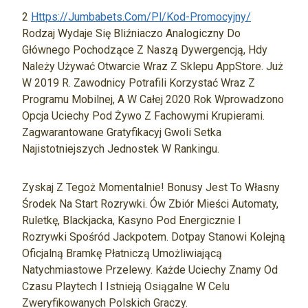
2
Https://jumbabets.com/pl/kod-Promocyjny/
Rodzaj Wydaje Się Bliźniaczo Analogiczny Do
Głównego Pochodzące Z Naszą Dywergencją, Hdy
Należy Używać Otwarcie Wraz Z Sklepu AppStore. Już
W 2019 R. Zawodnicy Potrafili Korzystać Wraz Z
Programu Mobilnej, A W Całej 2020 Rok Wprowadzono
Opcja Uciechy Pod Żywo Z Fachowymi Krupierami.
Zagwarantowane Gratyfikacyj Gwoli Setka
Najistotniejszych Jednostek W Rankingu.
Zyskaj Z Tegoż Momentalnie! Bonusy Jest To Własny
Środek Na Start Rozrywki. Ów Zbiór Mieści Automaty,
Ruletkę, Blackjacka, Kasyno Pod Energicznie I
Rozrywki Spośród Jackpotem. Dotpay Stanowi Kolejną
Oficjalną Bramkę Płatniczą Umożliwiającą
Natychmiastowe Przelewy. Każde Uciechy Znamy Od
Czasu Playtech I Istnieją Osiągalne W Celu
Zweryfikowanych Polskich Graczy.