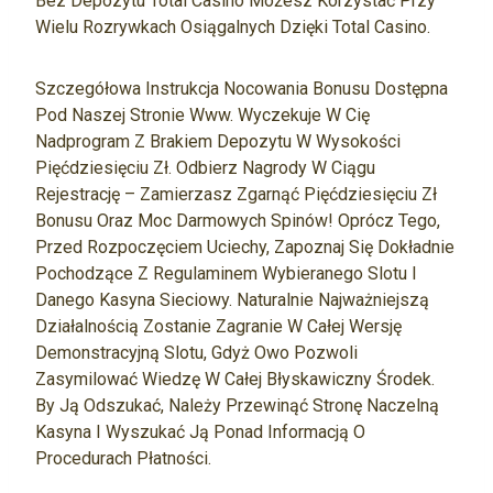
Bez Depozytu Total Casino Możesz Korzystać Przy
Wielu Rozrywkach Osiągalnych Dzięki Total Casino.
Szczegółowa Instrukcja Nocowania Bonusu Dostępna
Pod Naszej Stronie Www. Wyczekuje W Cię
Nadprogram Z Brakiem Depozytu W Wysokości
Pięćdziesięciu Zł. Odbierz Nagrody W Ciągu
Rejestrację – Zamierzasz Zgarnąć Pięćdziesięciu Zł
Bonusu Oraz Moc Darmowych Spinów! Oprócz Tego,
Przed Rozpoczęciem Uciechy, Zapoznaj Się Dokładnie
Pochodzące Z Regulaminem Wybieranego Slotu I
Danego Kasyna Sieciowy. Naturalnie Najważniejszą
Działalnością Zostanie Zagranie W Całej Wersję
Demonstracyjną Slotu, Gdyż Owo Pozwoli
Zasymilować Wiedzę W Całej Błyskawiczny Środek.
By Ją Odszukać, Należy Przewinąć Stronę Naczelną
Kasyna I Wyszukać Ją Ponad Informacją O
Procedurach Płatności.