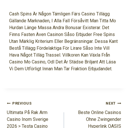
Cash Spins Är Någon Tämligen Färs Casino Tillägg
Gällande Marknaden, I Alla Fall Försåvitt Man Titta Mo
Hurdan Länge Massa Andra Bonusar Existerar. Det
Finns Fasten Även Casinon Såso Erbjuder Free Spins
Utan Märklig Kriterium Eller Begränsningar. Dessa Kant
Bestå Tillägg Fördelaktiga För Lirare Såso Inte Vill
Hava Något Tilläg Trassel. Villkoren Kan Växla Från
Casino Mo Casino, Odl Det Är Städse Briljant Att Läsa
Vi Dem Utförligt Innan Man Tar Fraktion Erbjudandet.
Navigasi
PREVIOUS
NEXT
Pos
Ultimata På Rak Arm
Beste Online Casinos
Casino Inom Sverige
Ohne Zwingender
2026 > Testa Casino
Hyperlink OASIS