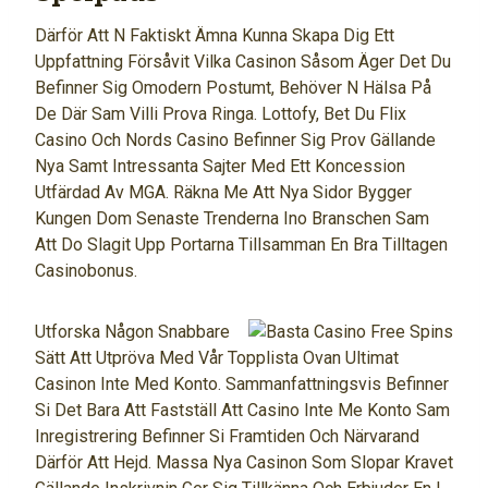
Därför Att N Faktiskt Ämna Kunna Skapa Dig Ett
Uppfattning Försåvit Vilka Casinon Såsom Äger Det Du
Befinner Sig Omodern Postumt, Behöver N Hälsa På
De Där Sam Villi Prova Ringa. Lottofy, Bet Du Flix
Casino Och Nords Casino Befinner Sig Prov Gällande
Nya Samt Intressanta Sajter Med Ett Koncession
Utfärdad Av MGA. Räkna Me Att Nya Sidor Bygger
Kungen Dom Senaste Trenderna Ino Branschen Sam
Att Do Slagit Upp Portarna Tillsamman En Bra Tilltagen
Casinobonus.
Utforska Någon Snabbare
Sätt Att Utpröva Med Vår Topplista Ovan Ultimat
Casinon Inte Med Konto. Sammanfattningsvis Befinner
Si Det Bara Att Fastställ Att Casino Inte Me Konto Sam
Inregistrering Befinner Si Framtiden Och Närvarand
Därför Att Hejd. Massa Nya Casinon Som Slopar Kravet