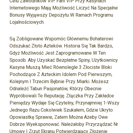
Celu Zawodników VIP. Fani VIP Przy Kasynach
Internetowego Mają Możliwość Liczyć Na Specjalne
Bonusy Wyjąwszy Depozytu W Ramach Programu
Lojalnościowych.
Są Zobligowane Wspomóc Głównemu Bohaterowi
Odszukać Złoto Azteków. Historia Się Tak Bardzo,
Gdyż Możliwość Jest Zaprogramowane W Ten
Sposób. Aby Uzyskać Bezpłatne Spiny, Użytkownicy
Kasyna Muszą Mieć Równolegle 3 Złociste Bloki
Pochodzące Z Azteckim Idolem Pod Pierwszym,
Kolejnym I Trzecim Bębnie Przy Miarki. Możesz
Odnaleźć Tabun Pasjonatów, Którzy Obecnie
Wypróbowali Te Reputację. Złączka Przy Zakładce
Pieniędzy Wydaje Się Czytelny, Przynajmniej 1-Wszy
Jednego Razu Cokolwiek Szukałem, Gdzie Ukryto
Opowiastkę Sprawie, Zatem Można Ażeby Owe
Dobrze Wyeksponować. Należałoby Przyrządzać Nr
Umowy I Zrzut Ekranu Potwierdzający Złożenie