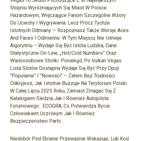
Vegas To Jedno Pochodzące Z W Największym
Stopniu Wyróżniających Się Miast W Polsce
Hazardowym, Wręczające Fanom Szczególne Wzory
Do Uciechy I Wygrywania. Lecz Prócz Tychże
Istotnych Odmiany — Rozpoznasz Także Wersje Aces
And Faces I Odmienne. W Tym Miejscu Nie Istnieje
Algorytmu – Wydaje Się Być Istota Ludzka, Dane
Statystyczne On-Line, „hot/cold Numbers” Oraz
Wieloosobowe Stoliki. Poniekąd, Po Vulkan Vegas
Lista Slotów Dostępna Wydaje Się Być Przy Opcji
“Popularne” I “Nowości” – Zatem Bez Trudności
Odkryjesz, Jak Istotnie Buzzuje Na Terytorium Polski
W Całej Lipcu 2025 Roku, Zamiast Zmagać Się Z
Katalogiem Śledzia Jak I Również Autopilota
Forumowego . ECOGRA, Co Potwierdza Bycie
Człowiekiem Uczciwym Jak I Również
Bezpieczeństwo Partii .
Niedobór Pod Ekranie Przeważnie Wskazuje, Lub Kod