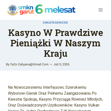
Skip
To
Content
UNCATEGORIZED
Kasyno W Prawdziwe
Pieniążki W Naszym
Kraju
By
Ya2n.cahyana@gmail.com
Juli 9, 2026
Na Nowoczesnemu Interfejsowi, Szerokiemu
Wyborowi Gierek Oraz Pełnemu Zaangażowaniu Po
Kwestie Spokoju, Kasyno Przyciąga Również Młodych,
Oraz Doświadczonych Użytkowników. Kasyno Vulkan