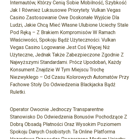
Internautów, Którzy Cenią Sobie Mobilność, Szybkość
Jak I Również Luksusowe Priorytety. Vulkan Vegas
Casino Zastosowanie Owe Doskonałe Wyjście Dla
Ludzi, Jakie Chcą Mieć Własne Ulubione Uciechy Stale
Pod Ręką – Z Brakiem Kompromisów W Ramach
Właściwości, Spokoju Bądź Użyteczności. Vulkan
Vegas Casino Logowanie Jest Coś Więcej Niż
Użyteczne, Jednak Także Zabezpieczone Zgodnie Z
Najwyższymi Standardami. Prócz Upodobań, Każdy
Konsument Znajdzie W Tym Miejscu Trochę
Niezwykłego – Od Czasu Kolorowych Automatów Przy
Fachowe Stoły Do Odwiedzenia Blackjacka Bądź
Ruletki.
Operator Owocnie Jednoczy Transparentne
Stanowisko Do Odwiedzenia Bonusów Pochodzące Z
Dobrą Obsadą Płatności Oraz Wysokim Poziomem
Spokoju Danych Osobistych. Ta Online Platforma