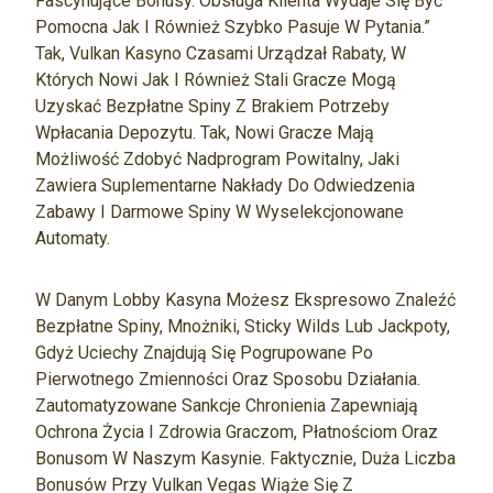
Fascynujące Bonusy. Obsługa Klienta Wydaje Się Być
Pomocna Jak I Również Szybko Pasuje W Pytania.”
Tak, Vulkan Kasyno Czasami Urządzał Rabaty, W
Których Nowi Jak I Również Stali Gracze Mogą
Uzyskać Bezpłatne Spiny Z Brakiem Potrzeby
Wpłacania Depozytu. Tak, Nowi Gracze Mają
Możliwość Zdobyć Nadprogram Powitalny, Jaki
Zawiera Suplementarne Nakłady Do Odwiedzenia
Zabawy I Darmowe Spiny W Wyselekcjonowane
Automaty.
W Danym Lobby Kasyna Możesz Ekspresowo Znaleźć
Bezpłatne Spiny, Mnożniki, Sticky Wilds Lub Jackpoty,
Gdyż Uciechy Znajdują Się Pogrupowane Po
Pierwotnego Zmienności Oraz Sposobu Działania.
Zautomatyzowane Sankcje Chronienia Zapewniają
Ochrona Życia I Zdrowia Graczom, Płatnościom Oraz
Bonusom W Naszym Kasynie. Faktycznie, Duża Liczba
Bonusów Przy Vulkan Vegas Wiąże Się Z