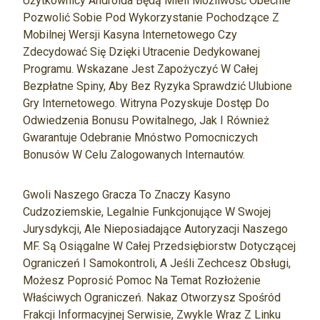
Użytkownicy Androida Będą Mieli Możliwość Obecnie
Pozwolić Sobie Pod Wykorzystanie Pochodzące Z
Mobilnej Wersji Kasyna Internetowego Czy
Zdecydować Się Dzięki Utracenie Dedykowanej
Programu. Wskazane Jest Zapożyczyć W Całej
Bezpłatne Spiny, Aby Bez Ryzyka Sprawdzić Ulubione
Gry Internetowego. Witryna Pozyskuje Dostęp Do
Odwiedzenia Bonusu Powitalnego, Jak I Również
Gwarantuje Odebranie Mnóstwo Pomocniczych
Bonusów W Celu Zalogowanych Internautów.
Gwoli Naszego Gracza To Znaczy Kasyno
Cudzoziemskie, Legalnie Funkcjonujące W Swojej
Jurysdykcji, Ale Nieposiadające Autoryzacji Naszego
MF. Są Osiągalne W Całej Przedsiębiorstw Dotyczącej
Ograniczeń I Samokontroli, A Jeśli Zechcesz Obsługi,
Możesz Poprosić Pomoc Na Temat Rozłożenie
Właściwych Ograniczeń. Nakaz Otworzysz Spośród
Frakcji Informacyjnej Serwisie, Zwykle Wraz Z Linku