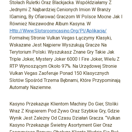
Stołach Ruletki Oraz Blackjacka. Współdziałamy Z
Jednymi Z Najbardziej Cenionych Imion W Branży
IGaming, By Ofiarować Graczom W Polsce Mocne Jak I
Również Niezawodne Album Kasyna. W
Http://www.slotsroomcasino.org/pl/aplikacja/
Formalnej Stronie Vulkan Vegas Łączymy Klasyki,
Wskazane Jest Najpierw Wyszukują Gracze Na
Terytorium Polski. Wyszukasz Znane Gry Takie Jak
Triple Joker, Mystery Joker 6000 I Fire Joker, Wielu Z
RTP Wynoszącym Około 97%. Na Urzędowej Stronie
Vulkan Vegas Zaoferuje Ponad 150 Klasycznych
Slotów Spośród Trzema Bębnami, Które Przypominają
Automaty Naziemne.
Kasyno Przekazuje Klientom Machiny Do Gier, Stoliki
Wraz Z Krupierem Pod Żywo Oraz Szybkie Gry, Gdzie
Wynik Jest Zależny Od Czasu Działań Gracza. “Vulkan
Kasyno Przekazuje Świetny Asortyment Gier Oraz